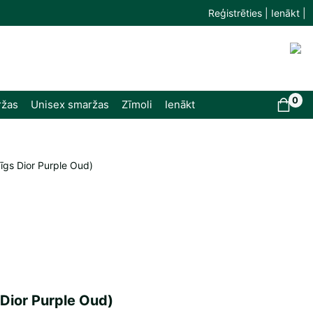
Reģistrēties | Ienākt |
0
ržas
Unisex smaržas
Zīmoli
Ienākt
īgs Dior Purple Oud)
Dior Purple Oud)