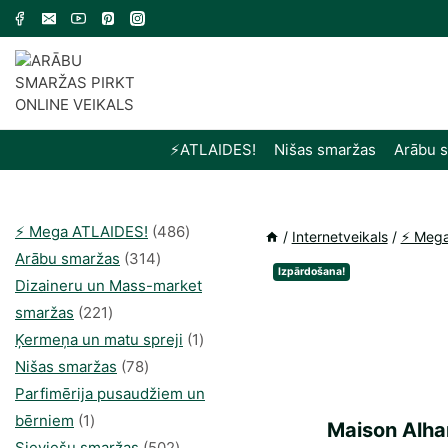
Skip
to
content
⚡️ATLAIDES!
Nišas smaržas
Arābu 
486
⚡️ Mega ATLAIDES!
486
/
Internetveikals
/
⚡️ Meg
314
produkts
Arābu smaržas
314
Izpārdošana!
produkti
Dizaineru un Mass-market
221
smaržas
221
produkts
1
Ķermeņa un matu spreji
1
78
produkti
Nišas smaržas
78
produkts
Parfimērija pusaudžiem un
1
bērniem
1
Maison Alha
produkti
502
Sieviešu smaržas
502