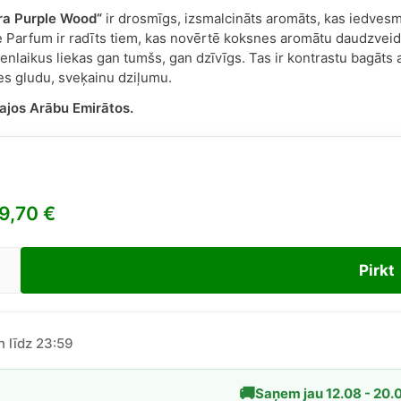
ra Purple Wood“
ir drosmīgs, izsmalcināts aromāts, kas iedves
e Parfum ir radīts tiem, kas novērtē koksnes aromātu daudzvei
enlaikus liekas gan tumšs, gan dzīvīgs. Tas ir kontrastu bagāts 
s gludu, sveķainu dziļumu.
ajos Arābu Emirātos.
9,70
€
Pirkt
on
mbra
le
d
n līdz 23:59
ex
🚚
Saņem jau 12.08 - 20.