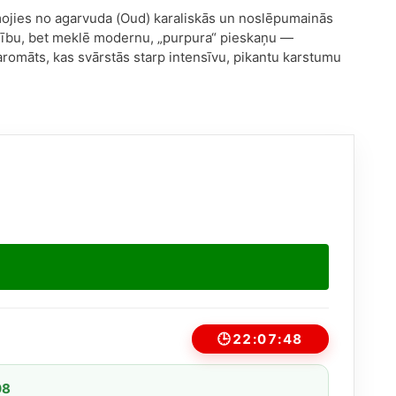
mojies no agarvuda (Oud) karaliskās un noslēpumainās
dību, bet meklē modernu, „purpura“ pieskaņu —
aromāts, kas svārstās starp intensīvu, pikantu karstumu
🕒
22:07:48
08