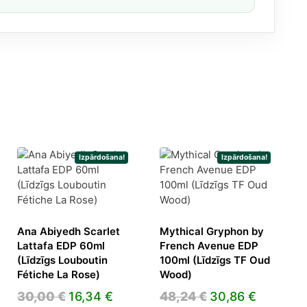
Izpārdošana!
Izpārdošana!
Ana Abiyedh Scarlet
Mythical Gryphon by
Lattafa EDP 60ml
French Avenue EDP
(Līdzīgs Louboutin
100ml (Līdzīgs TF Oud
Fétiche La Rose)
Wood)
Original
Current
Original
Current
30,00
€
16,34
€
48,24
€
30,86
€