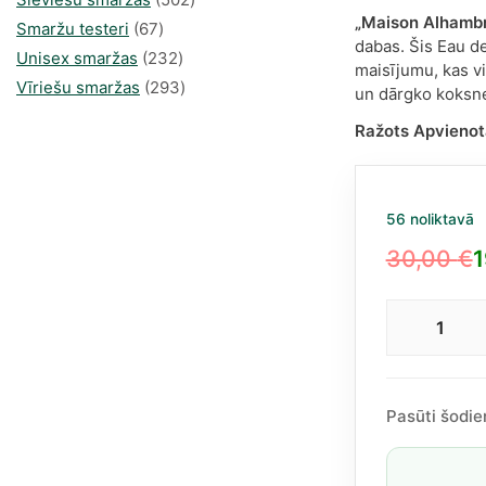
„Maison Alhamb
67
produkts
Smaržu testeri
67
dabas. Šis Eau d
produkts
232
Unisex smaržas
232
maisījumu, kas vi
produkts
293
Vīriešu smaržas
293
un dārgko koksne
produkts
Ražots Apvienot
56 noliktavā
30,00
€
1
Original
Current
price
price
Mais
was:
is:
Alha
30,00 €.
19,70 €.
Purp
Woo
Pasūti šodie
EDP
Unis
100