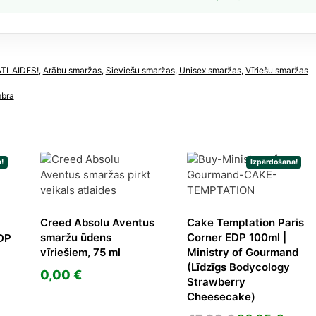
īgs
le
ATLAIDES!
,
Arābu smaržas
,
Sieviešu smaržas
,
Unisex smaržas
,
Vīriešu smaržas
dzums
mbra
!
Izpārdošana!
Creed Absolu Aventus
Cake Temptation Paris
smaržu ūdens
Corner EDP 100ml |
EDP
vīriešiem, 75 ml
Ministry of Gourmand
(Līdzīgs Bodycology
0,00
€
Strawberry
Cheesecake)
urrent