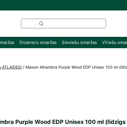
...
smaržas
Dizaineru smaržas
Sieviešu smaržas
Vīriešu sma
a ATLAIDES!
/
Maison Alhambra Purple Wood EDP Unisex 100 ml (līdz
mbra Purple Wood EDP Unisex 100 ml (līdzīgs 