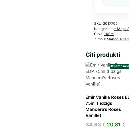
ml
(līdz
Dior
Purp
SKU:
2017702
Kategorijas:
⚡️ Mega 
Oud)
Birka:
100ml
dau
Zīmols:
Maison Alha
Citi produkti
Izpārdošana
Emir Vanilla Roses 
75ml (līdzīgs
Mancera’s Roses
Vanille)
Original
C
34,93
€
20,81
€