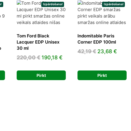
!
Izpārdošana!
Izpārdošana!
Tom Ford Black
Indomitable Paris
Lacquer EDP Unisex
Corner EDP 100ml
o
30 ml
Original
Curr
42,19
€
23,68
€
Original
Current
220,00
€
190,18
€
price
price
Current
price
price
was:
is:
rice
was:
is:
42,19 €.
23,68
Pirkt
Pirkt
s:
220,00 €.
190,18 €.
4,20 €.