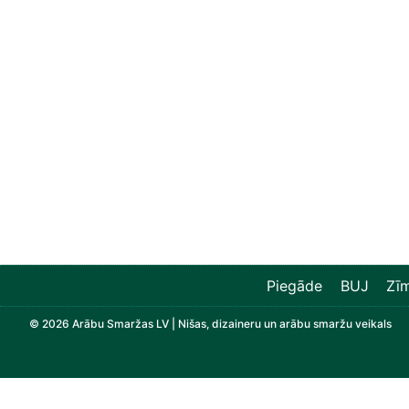
Piegāde
BUJ
Zīm
© 2026 Arābu Smaržas LV | Nišas, dizaineru un arābu smaržu veikals
Grozs