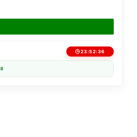
🕒
23:52:36
08