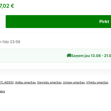
7,02
€
Pirkt
on
mbra
ami
n līdz 23:59
ex
🚚
Saņem jau 13.08 - 21.
īgs
ATLAIDES!
,
Arābu smaržas
,
Sieviešu smaržas
,
Unisex smaržas
,
Vīriešu smaržas
)
mbra
dzums