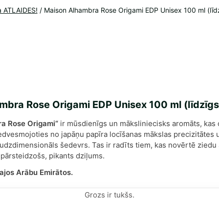
a ATLAIDES!
/
Maison Alhambra Rose Origami EDP Unisex 100 ml (līd
mbra Rose Origami EDP Unisex 100 ml (līdzīgs
a Rose Origami“
ir mūsdienīgs un māksliniecisks aromāts, kas
edvesmojoties no japāņu papīra locīšanas mākslas precizitātes un
udzdimensionāls šedevrs. Tas ir radīts tiem, kas novērtē ziedu ar
 pārsteidzošs, pikants dziļums.
ajos Arābu Emirātos.
Grozs ir tukšs.