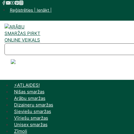
Skip
to
Reģistrēties | Ienākt |
content
⚡️ATLAIDES!
Nišas smaržas
Arābu smaržas
Dizaineru smaržas
Sieviešu smaržas
Vīriešu smaržas
Unisex smaržas
Zīmoli