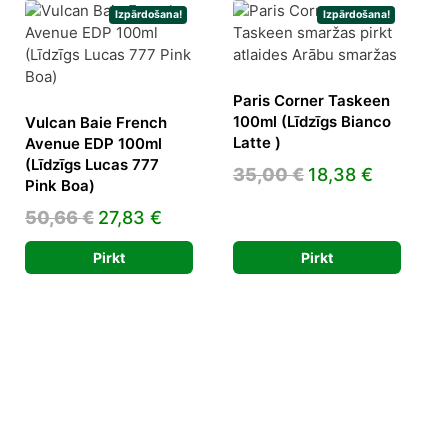
Izpārdošana!
Izpārdošana!
Paris Corner Taskeen
100ml (Līdzīgs Bianco
Vulcan Baie French
Latte )
Avenue EDP 100ml
(Līdzīgs Lucas 777
Original
Current
ent
35,00
€
18,38
€
Pink Boa)
price
price
Original
Current
50,66
€
27,83
€
was:
is:
price
price
35,00 €.
18,38 €.
 €.
Pirkt
Pirkt
was:
is:
50,66 €.
27,83 €.