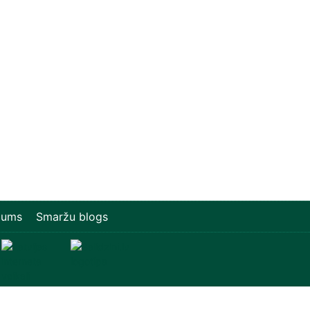
mums
Smaržu blogs
Televizori, Operatīvā atmiņa, Sadzīves tehnika, Ziem