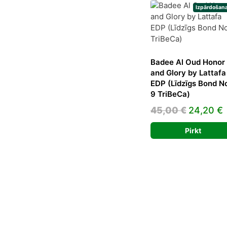
Izpārdošana
Badee Al Oud Honor
and Glory by Lattafa
EDP (Līdzīgs Bond N
9 TriBeCa)
Original
45,00
€
24,20
€
price
p
Pirkt
was:
i
45,00 €.
2