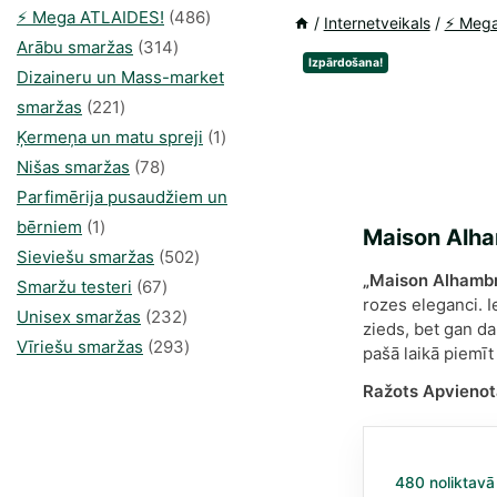
486
⚡️ Mega ATLAIDES!
486
/
Internetveikals
/
⚡️ Meg
314
produkts
Arābu smaržas
314
Izpārdošana!
produkti
Dizaineru un Mass-market
221
smaržas
221
produkts
1
Ķermeņa un matu spreji
1
78
produkti
Nišas smaržas
78
produkts
Parfimērija pusaudžiem un
1
bērniem
1
Maison Alha
produkti
502
Sieviešu smaržas
502
„Maison Alhambr
67
produkts
Smaržu testeri
67
rozes eleganci. I
produkts
232
Unisex smaržas
232
zieds, bet gan da
produkts
293
Vīriešu smaržas
293
pašā laikā piemīt
produkts
Ražots Apvienot
480 noliktavā