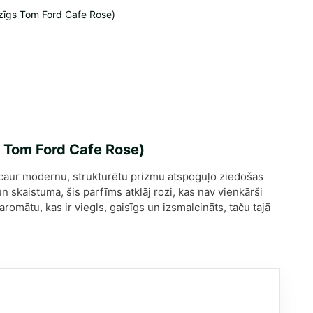
zīgs Tom Ford Cafe Rose)
 Tom Ford Cafe Rose)
 caur modernu, strukturētu prizmu atspoguļo ziedošas
 skaistuma, šis parfīms atklāj rozi, kas nav vienkārši
omātu, kas ir viegls, gaisīgs un izsmalcināts, taču tajā