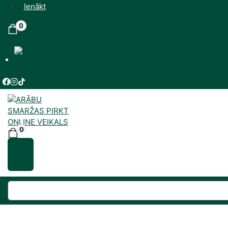
Ienākt
0
0