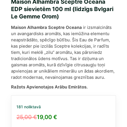
Maison Alhambra Sceptre Oceana
EDP sievietēm 100 ml (līdzīgs Bvlgari
Le Gemme Orom)
Maison Alhambra Sceptre Oceana
ir izsmalcināts
un avangardisks aromāts, kas iemūžina elementu
neapstrādāto, spēcīgo būtību. Šis Eau de Parfum,
kas pieder pie izcilās Sceptre kolekcijas, ir radīts
tiem, kuri meklē „zilu“ aromātu, kas pārsniedz
tradicionālos ūdens motīvus. Tas ir dziļuma un
gaismas aromāts, kurā dzīvīgie citrusaugļu toņi
apvienojas ar unikāliem minerālu un ādas akordiem,
radot modernas, nevainojamas greznības auru.
Ražots Apvienotajos Arābu Emirātos.
181 noliktavā
25,00
€
19,00
€
Original
Current