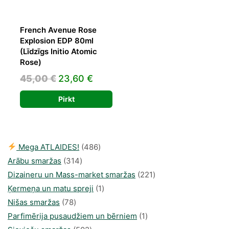
French Avenue Rose
Explosion EDP 80ml
(Līdzīgs Initio Atomic
Rose)
Original
Current
45,00
€
23,60
€
price
price
Pirkt
was:
is:
45,00 €.
23,60 €.
486
Mega ATLAIDES!
486
314
produkts
Arābu smaržas
314
produkti
221
Dizaineru un Mass-market smaržas
221
1
produkts
Ķermeņa un matu spreji
1
78
produkti
Nišas smaržas
78
produkts
1
Parfimērija pusaudžiem un bērniem
1