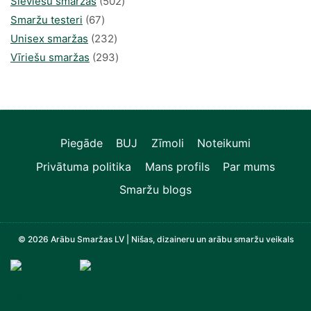
502
produkti
Sieviešu smaržas
502
67
produkts
Smaržu testeri
67
produkts
232
Unisex smaržas
232
produkts
293
Vīriešu smaržas
293
produkts
Piegāde
BUJ
Zīmoli
Noteikumi
Privātuma politika
Mans profils
Par mums
Smaržu blogs
© 2026 Arābu Smaržas LV | Nišas, dizaineru un arābu smaržu veikals
Televizori, Operatīvā atmiņa, Sadzīves tehnika, Zi