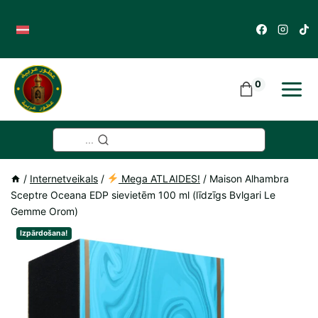
Skip
to
content
0
...
/
Internetveikals
/
Mega ATLAIDES!
/
Maison Alhambra
Sceptre Oceana EDP sievietēm 100 ml (līdzīgs Bvlgari Le
Gemme Orom)
Izpārdošana!