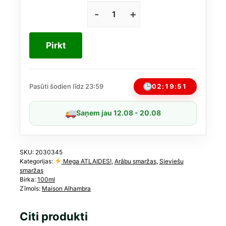
price
price
was:
is:
Maison
Alhambra
25,00 €.
19,00 €.
Sceptre
Pirkt
Oceana
EDP
sievietēm
100
02:19:50
Pasūti šodien līdz 23:59
ml
(līdzīgs
Saņem jau 12.08 - 20.08
Bvlgari
Le
Gemme
Orom)
SKU:
2030345
Kategorijas:
Mega ATLAIDES!
,
Arābu smaržas
,
Sieviešu
daudzums
smaržas
Birka:
100ml
Zīmols:
Maison Alhambra
Citi produkti