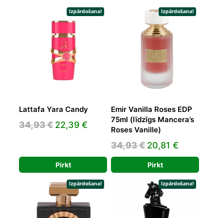
Izpārdošana!
Izpārdošana!
Lattafa Yara Candy
Emir Vanilla Roses EDP
75ml (līdzīgs Mancera’s
Original
Current
34,93
€
22,39
€
Roses Vanille)
price
price
Original
Current
34,93
€
20,81
€
was:
is:
price
price
34,93 €.
22,39 €.
Pirkt
Pirkt
was:
is:
34,93 €.
20,81 €.
Izpārdošana!
Izpārdošana!