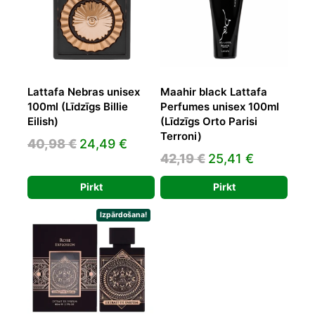
Lattafa Nebras unisex
Maahir black Lattafa
100ml (Līdzīgs Billie
Perfumes unisex 100ml
Eilish)
(Līdzīgs Orto Parisi
Terroni)
Original
Current
40,98
€
24,49
€
Original
Current
42,19
€
25,41
€
price
price
price
price
was:
is:
Pirkt
Pirkt
was:
is:
40,98 €.
24,49 €.
42,19 €.
25,41 €.
Izpārdošana!