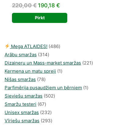
Original
Current
220,00
€
190,18
€
price
price
Pirkt
was:
is:
220,00 €.
190,18 €.
486
Mega ATLAIDES!
486
314
produkts
Arābu smaržas
314
produkti
221
Dizaineru un Mass-market smaržas
221
1
produkts
Ķermeņa un matu spreji
1
78
produkti
Nišas smaržas
78
produkts
1
Parfimērija pusaudžiem un bērniem
1
502
produkti
Sieviešu smaržas
502
67
produkts
Smaržu testeri
67
produkts
232
Unisex smaržas
232
produkts
293
Vīriešu smaržas
293
produkts