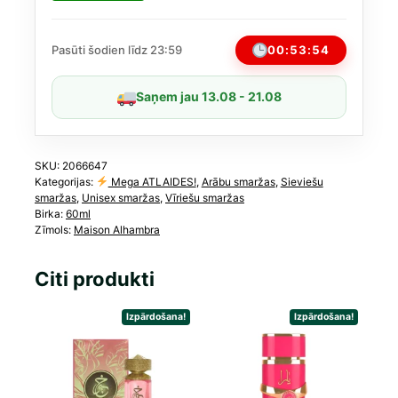
Of
Oud
EDP
00:53:54
Pasūti šodien līdz 23:59
Unisex
60
Saņem jau 13.08 - 21.08
ml
(līdzīgs
Maison
Crivelli
SKU:
2066647
Kategorijas:
Mega ATLAIDES!
,
Arābu smaržas
,
Sieviešu
Oud
smaržas
,
Unisex smaržas
,
Vīriešu smaržas
Maracuja)
Birka:
60ml
daudzums
Zīmols:
Maison Alhambra
Citi produkti
Izpārdošana!
Izpārdošana!