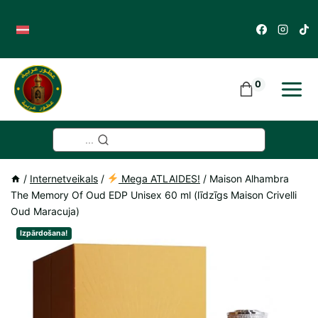
Skip
to
content
0
...
/
Internetveikals
/
Mega ATLAIDES!
/
Maison Alhambra
The Memory Of Oud EDP Unisex 60 ml (līdzīgs Maison Crivelli
Oud Maracuja)
Izpārdošana!