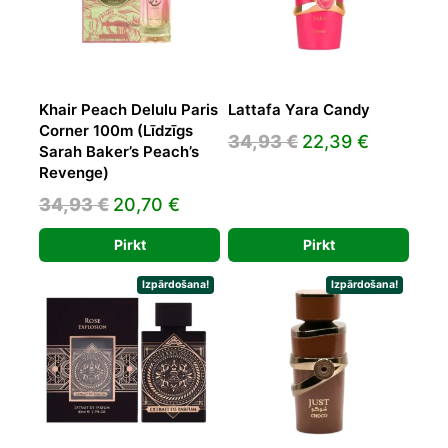
Khair Peach Delulu Paris
Lattafa Yara Candy
Corner 100m (Līdzīgs
Original
Current
34,93
€
22,39
€
Sarah Baker’s Peach’s
price
price
Revenge)
was:
is:
Original
Current
34,93
€
20,70
€
34,93 €.
22,39 €.
price
price
Pirkt
Pirkt
was:
is:
34,93 €.
20,70 €.
Izpārdošana!
Izpārdošana!