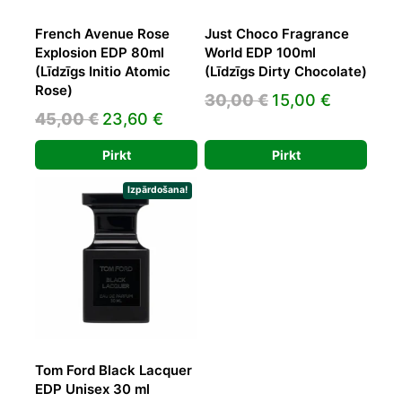
French Avenue Rose
Just Choco Fragrance
Explosion EDP 80ml
World EDP 100ml
(Līdzīgs Initio Atomic
(Līdzīgs Dirty Chocolate)
Rose)
Original
Current
30,00
€
15,00
€
Original
Current
45,00
€
23,60
€
price
price
price
price
was:
is:
Pirkt
Pirkt
was:
is:
30,00 €.
15,00 €.
45,00 €.
23,60 €.
Izpārdošana!
Tom Ford Black Lacquer
EDP Unisex 30 ml