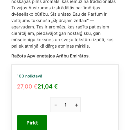
noskaņas pilns aromāts, kas iemūžina tradicionālās
Tuvajos Austrumos izstrādātās parfimērijas
dvēselisko būtību. Šis unisex Eau de Parfum ir
veltījums tuksneša „šķidrajam zeltam“ —
agarvudam. Tas ir aromāts, kas radīts patiesiem
cienītājiem, piedāvājot gan nostalģisku, gan
mūsdienīgu koksnes un sveķu tekstūru izpēti, kas
paliek atmiņā kā dārgs atmiņas mirklis.
Ražots Apvienotajos Arābu Emirātos.
100 noliktavā
27,00
€
21,04
€
Original
Current
price
price
was:
is:
Maison
Alhambra
27,00 €.
21,04 €.
The
Pirkt
Memory