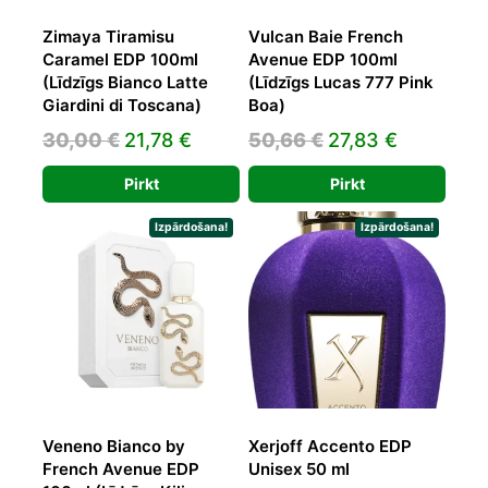
Zimaya Tiramisu
Vulcan Baie French
Caramel EDP 100ml
Avenue EDP 100ml
(Līdzīgs Bianco Latte
(Līdzīgs Lucas 777 Pink
Giardini di Toscana)
Boa)
Original
Current
Original
Current
30,00
€
21,78
€
50,66
€
27,83
€
price
price
price
price
Pirkt
Pirkt
was:
is:
was:
is:
30,00 €.
21,78 €.
50,66 €.
27,83 €.
Izpārdošana!
Izpārdošana!
Veneno Bianco by
Xerjoff Accento EDP
French Avenue EDP
Unisex 50 ml