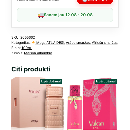
vīriešiem,
100
Saņem jau 12.08 - 20.08
ml
(līdzīgs
Hermes
Terre
SKU:
2055662
Kategorijas:
Mega ATLAIDES!
,
Arābu smaržas
,
Vīriešu smaržas
d'Hermès
Birka:
100ml
Eau
Zīmols:
Maison Alhambra
Givrée)
daudzums
Citi produkti
Izpārdošana!
Izpārdošana!