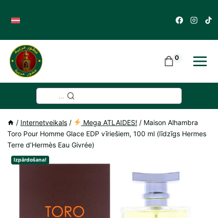
Skip
to
content
0
...
/
Internetveikals
/
Mega ATLAIDES!
/
Maison Alhambra
Toro Pour Homme Glace EDP vīriešiem, 100 ml (līdzīgs Hermes
Terre d’Hermès Eau Givrée)
Izpārdošana!