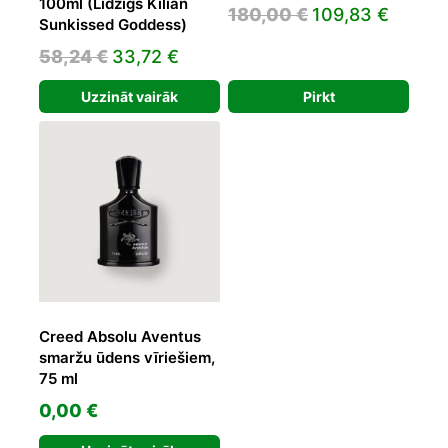
100ml (Līdzīgs Kilian
Original
Curren
180,00
€
109,83
€
Sunkissed Goddess)
price
price
Original
Current
58,24
€
33,72
€
was:
is:
price
price
180,00 €.
109,83
Uzzināt vairāk
Pirkt
was:
is:
58,24 €.
33,72 €.
Creed Absolu Aventus
smaržu ūdens vīriešiem,
75 ml
0,00
€