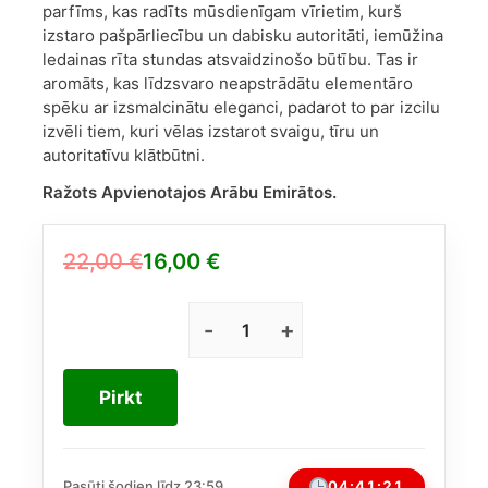
parfīms, kas radīts mūsdienīgam vīrietim, kurš
izstaro pašpārliecību un dabisku autoritāti, iemūžina
ledainas rīta stundas atsvaidzinošo būtību. Tas ir
aromāts, kas līdzsvaro neapstrādātu elementāro
spēku ar izsmalcinātu eleganci, padarot to par izcilu
izvēli tiem, kuri vēlas izstarot svaigu, tīru un
autoritatīvu klātbūtni.
Ražots Apvienotajos Arābu Emirātos.
22,00
€
16,00
€
Original
Current
price
price
was:
is:
Maison
Alhambra
22,00 €.
16,00 €.
Toro
Pirkt
Pour
Homme
Glace
EDP
04:41:21
Pasūti šodien līdz 23:59