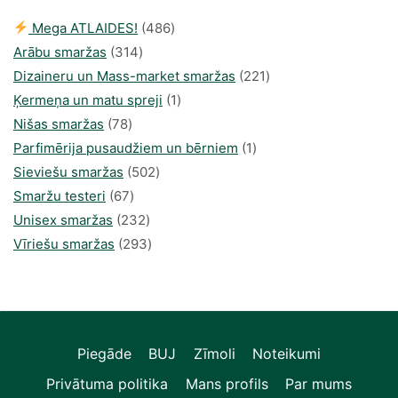
486
Mega ATLAIDES!
486
314
produkts
Arābu smaržas
314
produkti
221
Dizaineru un Mass-market smaržas
221
1
produkts
Ķermeņa un matu spreji
1
78
produkti
Nišas smaržas
78
produkts
1
Parfimērija pusaudžiem un bērniem
1
502
produkti
Sieviešu smaržas
502
67
produkts
Smaržu testeri
67
produkts
232
Unisex smaržas
232
produkts
293
Vīriešu smaržas
293
produkts
Piegāde
BUJ
Zīmoli
Noteikumi
Privātuma politika
Mans profils
Par mums