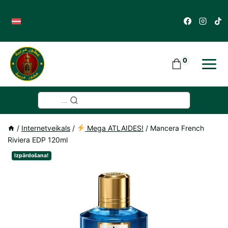
Skip
to
content
0
...
/
Internetveikals
/
Mega ATLAIDES!
/
Mancera French
Riviera EDP 120ml
Izpārdošana!