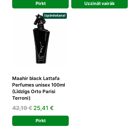
Pirkt
Uzzināt vairāk
was:
is:
was:
is:
40,98 €.
24,49 €.
25,00 €.
19,00 €.
Izpārdošana!
Maahir black Lattafa
Perfumes unisex 100ml
(Līdzīgs Orto Parisi
Terroni)
Original
Current
42,19
€
25,41
€
price
price
Pirkt
was:
is:
42,19 €.
25,41 €.