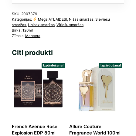
SKU:
2007379
Kategorijas:
Mega ATLAIDES!
,
Nišas smaržas
,
Sieviešu
smaržas
,
Unisex smaržas
,
Vīriešu smaržas
Birka:
120ml
Zīmols:
Mancera
Citi produkti
Izpārdošana!
Izpārdošana!
French Avenue Rose
Allure Couture
Explosion EDP 80ml
Fragrance World 100ml