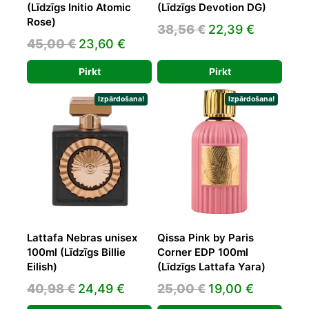
(Līdzīgs Initio Atomic
(Līdzīgs Devotion DG)
Rose)
Original
Current
38,56
€
22,39
€
Original
Current
45,00
€
23,60
€
price
price
price
price
was:
is:
Pirkt
Pirkt
was:
is:
38,56 €.
22,39 €.
45,00 €.
23,60 €.
Izpārdošana!
Izpārdošana!
Lattafa Nebras unisex
Qissa Pink by Paris
100ml (Līdzīgs Billie
Corner EDP 100ml
Eilish)
(Līdzīgs Lattafa Yara)
Original
Current
Original
Current
40,98
€
24,49
€
25,00
€
19,00
€
price
price
price
price