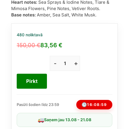
Heart notes:
Sea Sprays & Iodine Notes, Tiare &
Mimosa Flowers, Pine Notes, Vetiver Roots.
Base notes:
Amber, Sea Salt, White Musk.
480 noliktavā
150,00
€
83,56
€
Original
Current
price
price
was:
is:
Mancera
French
150,00 €.
83,56 €.
Riviera
Pirkt
EDP
120ml
daudzums
16:08:59
Pasūti šodien līdz 23:59
Saņem jau 13.08 - 21.08