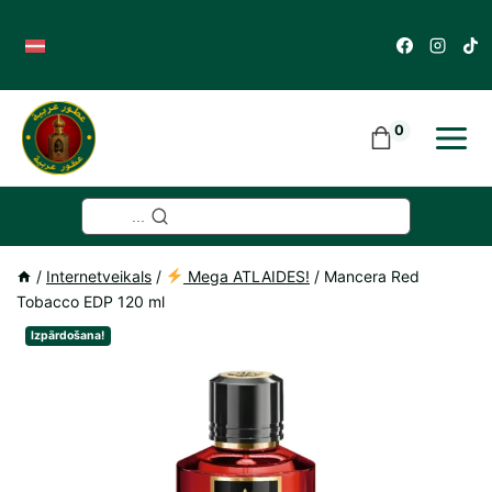
Skip
to
content
0
...
/
Internetveikals
/
Mega ATLAIDES!
/
Mancera Red
Tobacco EDP 120 ml
Izpārdošana!