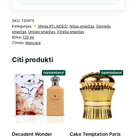
SKU:
120675
Kategorijas:
Mega ATLAIDES!
,
Nišas smaržas
,
Sieviešu
smaržas
,
Unisex smaržas
,
Vīriešu smaržas
Birka:
120 ml
Zīmols:
Mancera
Citi produkti
Izpārdošana!
Izpārdošana!
Decadent Wonder
Cake Temptation Paris