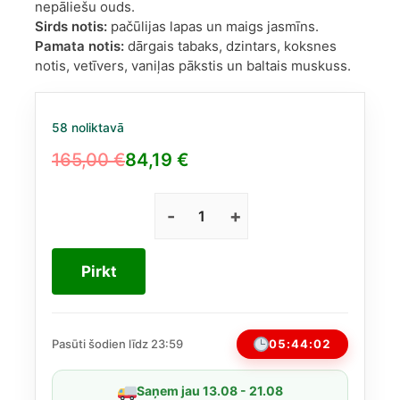
nepāliešu ouds.
Sirds notis:
pačūlijas lapas un maigs jasmīns.
Pamata notis:
dārgais tabaks, dzintars, koksnes
notis, vetīvers, vaniļas pākstis un baltais muskuss.
58 noliktavā
165,00
€
84,19
€
Original
Current
price
price
was:
is:
Mancera
Red
165,00 €.
84,19 €.
Tobacco
Pirkt
EDP
120
ml
daudzums
05:44:02
Pasūti šodien līdz 23:59
Saņem jau 13.08 - 21.08