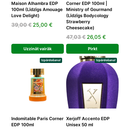
Maison Alhambra EDP
Corner EDP 100ml |
100ml (Līdzīgs Amouage
Ministry of Gourmand
Love Delight)
(Līdzīgs Bodycology
Strawberry
Original
Current
39,00
€
25,00
€
Cheesecake)
price
price
Original
Current
47,03
€
26,05
€
was:
is:
price
price
39,00 €.
25,00 €.
Uzzināt vairāk
Pirkt
was:
is:
47,03 €.
26,05 €.
Izpārdošana!
Izpārdošana!
Indomitable Paris Corner
Xerjoff Accento EDP
EDP 100ml
Unisex 50 ml