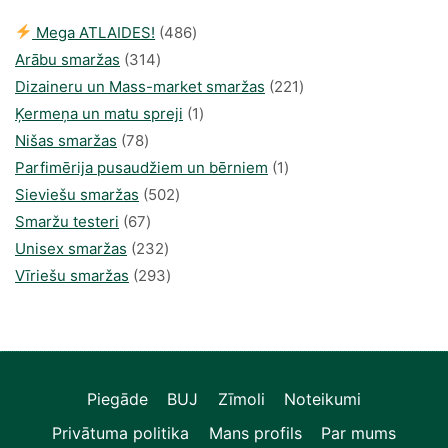
486
Mega ATLAIDES!
486
314
produkts
Arābu smaržas
314
produkti
221
Dizaineru un Mass-market smaržas
221
1
produkts
Ķermeņa un matu spreji
1
78
produkti
Nišas smaržas
78
produkts
1
Parfimērija pusaudžiem un bērniem
1
502
produkti
Sieviešu smaržas
502
67
produkts
Smaržu testeri
67
produkts
232
Unisex smaržas
232
produkts
293
Vīriešu smaržas
293
produkts
Piegāde
BUJ
Zīmoli
Noteikumi
Privātuma politika
Mans profils
Par mums