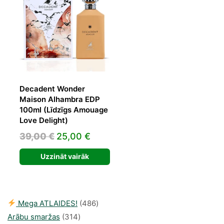
Decadent Wonder
Maison Alhambra EDP
100ml (Līdzīgs Amouage
Love Delight)
Original
Current
39,00
€
25,00
€
price
price
Uzzināt vairāk
was:
is:
39,00 €.
25,00 €.
486
Mega ATLAIDES!
486
314
produkts
Arābu smaržas
314