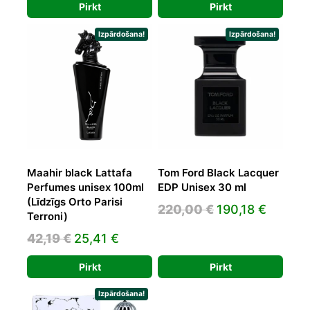
was:
is:
Pirkt
Pirkt
was:
is:
180,00 €.
109,83 €.
34,93 €.
20,81 €.
Izpārdošana!
Izpārdošana!
Maahir black Lattafa
Tom Ford Black Lacquer
Perfumes unisex 100ml
EDP Unisex 30 ml
(Līdzīgs Orto Parisi
Original
Curren
220,00
€
190,18
€
Terroni)
price
price
Original
Current
42,19
€
25,41
€
was:
is:
price
price
220,00 €.
190,18 
Pirkt
Pirkt
was:
is:
42,19 €.
25,41 €.
Izpārdošana!