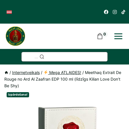
Skip
to
content
0
...
/
Internetveikals
/
Mega ATLAIDES!
/
Meethaq Extrait De
Rouge no Ard Al Zaafran EDP 100 ml (līdzīgs Kilian Love Don’t
Be Shy)
Izpārdošana!