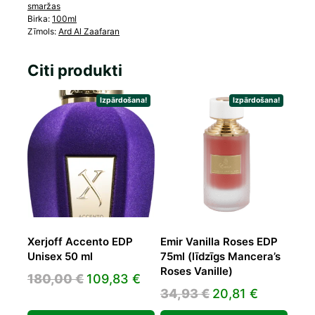
smaržas
Birka:
100ml
Zīmols:
Ard Al Zaafaran
Citi produkti
Izpārdošana!
Izpārdošana!
Xerjoff Accento EDP
Emir Vanilla Roses EDP
Unisex 50 ml
75ml (līdzīgs Mancera’s
Roses Vanille)
Original
Current
180,00
€
109,83
€
Original
Current
34,93
€
20,81
€
price
price
price
price