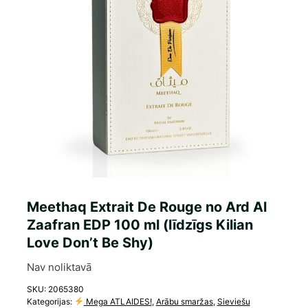
Meethaq Extrait De Rouge no Ard Al
Zaafran EDP 100 ml (līdzīgs Kilian
Love Don’t Be Shy)
Nav noliktavā
SKU:
2065380
Kategorijas:
Mega ATLAIDES!
,
Arābu smaržas
,
Sieviešu