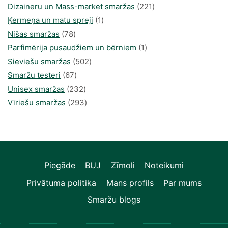
produkti
221
Dizaineru un Mass-market smaržas
221
1
produkts
Ķermeņa un matu spreji
1
78
produkti
Nišas smaržas
78
produkts
1
Parfimērija pusaudžiem un bērniem
1
502
produkti
Sieviešu smaržas
502
67
produkts
Smaržu testeri
67
produkts
232
Unisex smaržas
232
produkts
293
Vīriešu smaržas
293
produkts
Piegāde
BUJ
Zīmoli
Noteikumi
Privātuma politika
Mans profils
Par mums
Smaržu blogs