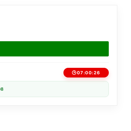
🕒
07:00:26
08