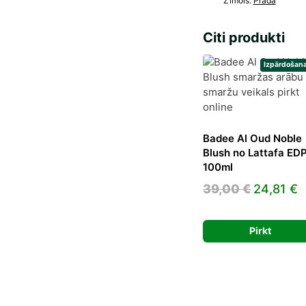
Zīmols:
Prada
Citi produkti
Izpārdošana
Badee Al Oud Noble
Blush no Lattafa ED
100ml
Original
C
39,00
€
24,81
€
price
p
was:
is
Pirkt
39,00 €.
2