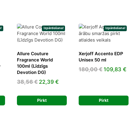
!
Izpārdošana!
Izpārdošana!
Allure Couture
Xerjoff Accento EDP
Fragrance World
Unisex 50 ml
100ml (Līdzīgs
P
Original
Cu
180,00
€
109,83
€
Devotion DG)
price
pr
Original
Current
urrent
38,56
€
22,39
€
was:
is:
price
price
rice
180,00 €.
10
was:
is:
:
Pirkt
Pirkt
38,56 €.
22,39 €.
4,81 €.