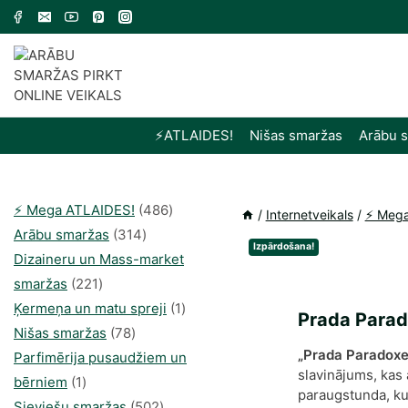
Skip
to
content
⚡️ATLAIDES!
Nišas smaržas
Arābu 
486
⚡️ Mega ATLAIDES!
486
/
Internetveikals
/
⚡️ Meg
314
produkts
Arābu smaržas
314
Izpārdošana!
produkti
Dizaineru un Mass-market
221
smaržas
221
produkts
1
Ķermeņa un matu spreji
1
Prada Parado
78
produkti
Nišas smaržas
78
„Prada Paradoxe
produkts
Parfimērija pusaudžiem un
slavinājums, kas 
1
bērniem
1
paraugstunda, kur
produkti
502
Sieviešu smaržas
502