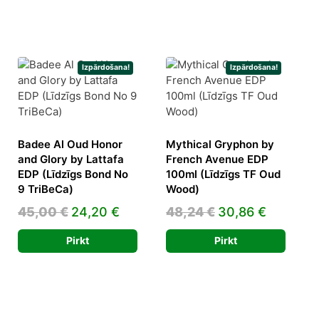
Izpārdošana!
Izpārdošana!
Badee Al Oud Honor
Mythical Gryphon by
and Glory by Lattafa
French Avenue EDP
rrent
EDP (Līdzīgs Bond No
100ml (Līdzīgs TF Oud
ice
9 TriBeCa)
Wood)
Original
Current
Original
Current
45,00
€
24,20
€
48,24
€
30,86
€
9,83 €.
price
price
price
price
Pirkt
Pirkt
was:
is:
was:
is:
45,00 €.
24,20 €.
48,24 €.
30,86 €.