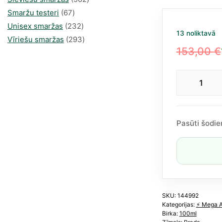
67
produkts
Smaržu testeri
67
produkts
232
Unisex smaržas
232
13 noliktavā
produkts
293
Vīriešu smaržas
293
153,00
€
produkts
Original
Current
price
price
Prad
was:
is:
Para
153,00 €
105,21 €.
EDP
100
Pasūti šodie
ml
refill
uzpi
dau
SKU:
144992
Kategorijas:
⚡️ Mega 
Birka:
100ml