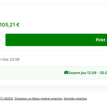
105,21
€
Pirkt
a
doxe
.
n līdz 23:59
🚚
Saņem jau 12.08 - 20.
lde
dzums
ATLAIDES!
,
Dizaineru un Mass-market smaržas
,
Sieviešu smaržas