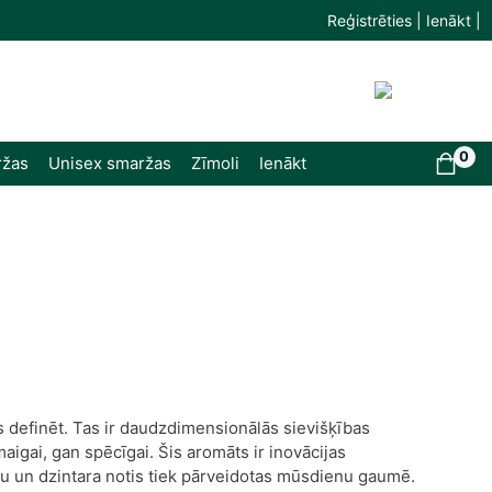
Reģistrēties | Ienākt |
0
ržas
Unisex smaržas
Zīmoli
Ienākt
ms definēt. Tas ir daudzdimensionālās sievišķības
igai, gan spēcīgai. Šis aromāts ir inovācijas
edu un dzintara notis tiek pārveidotas mūsdienu gaumē.