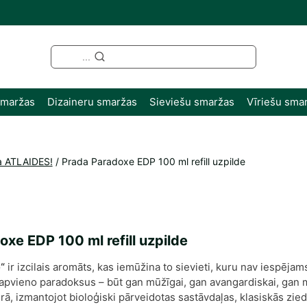
...
smaržas
Dizaineru smaržas
Sieviešu smaržas
Vīriešu sma
a ATLAIDES!
/
Prada Paradoxe EDP 100 ml refill uzpilde
xe EDP 100 ml refill uzpilde
“
ir izcilais aromāts, kas iemūžina to sievieti, kuru nav iespēja
apvieno paradoksus – būt gan mūžīgai, gan avangardiskai, gan ma
ā, izmantojot bioloģiski pārveidotas sastāvdaļas, klasiskās zi