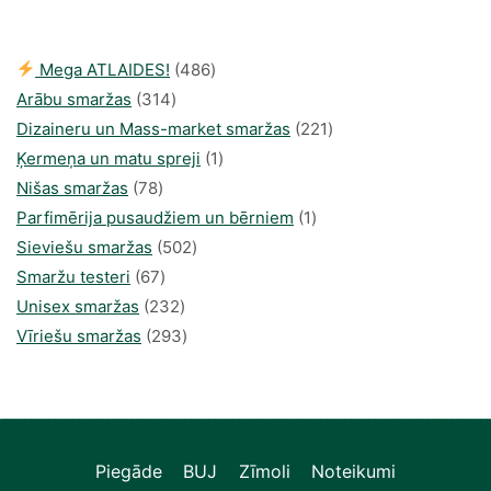
486
Mega ATLAIDES!
486
314
produkts
Arābu smaržas
314
produkti
221
Dizaineru un Mass-market smaržas
221
1
produkts
Ķermeņa un matu spreji
1
78
produkti
Nišas smaržas
78
produkts
1
Parfimērija pusaudžiem un bērniem
1
502
produkti
Sieviešu smaržas
502
67
produkts
Smaržu testeri
67
produkts
232
Unisex smaržas
232
produkts
293
Vīriešu smaržas
293
produkts
Piegāde
BUJ
Zīmoli
Noteikumi