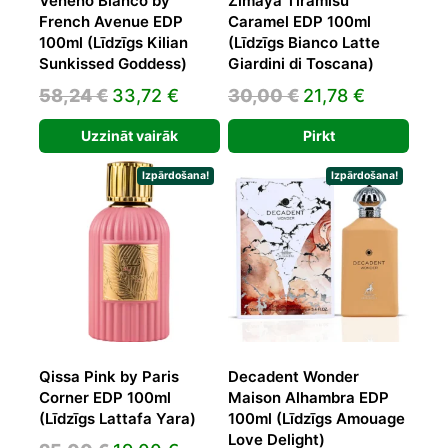
Veneno Bianco by
Zimaya Tiramisu
French Avenue EDP
Caramel EDP 100ml
100ml (Līdzīgs Kilian
(Līdzīgs Bianco Latte
Sunkissed Goddess)
Giardini di Toscana)
Original
Current
Original
Current
58,24
€
33,72
€
30,00
€
21,78
€
price
price
price
price
Uzzināt vairāk
Pirkt
was:
is:
was:
is:
58,24 €.
33,72 €.
30,00 €.
21,78 €.
Izpārdošana!
Izpārdošana!
Qissa Pink by Paris
Decadent Wonder
Corner EDP 100ml
Maison Alhambra EDP
(Līdzīgs Lattafa Yara)
100ml (Līdzīgs Amouage
Love Delight)