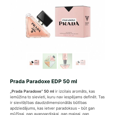
Prada Paradoxe EDP 50 ml
„Prada Paradoxe“ 50 ml
ir izcilais aromāts, kas
iemūžina to sievieti, kuru nav iespējams definēt. Tas
ir sievišķības daudzdimensionālās būtības
apdziedājums, kas ietver paradoksus – būt gan
mūžīgai, gan avangardiskai, gan maigai, gan