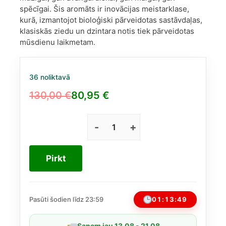
spēcīgai. Šis aromāts ir inovācijas meistarklase,
kurā, izmantojot bioloģiski pārveidotas sastāvdaļas,
klasiskās ziedu un dzintara notis tiek pārveidotas
mūsdienu laikmetam.
36 noliktavā
130,00
€
80,95
€
Original
Current
price
price
was:
is:
Prada
Paradoxe
130,00 €.
80,95 €.
EDP
Pirkt
50
ml
daudzums
01:13:49
Pasūti šodien līdz 23:59
Saņem jau 13.08 - 21.08