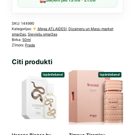
SKU:
144990
Kategorijas:
Mega ATLAIDES!
,
Dizaineru un Mass-market
smaržas
,
Sieviešu smaržas
Birka:
50ml
Zīmols:
Prada
Citi produkti
Izpārdošana!
Izpārdošana!