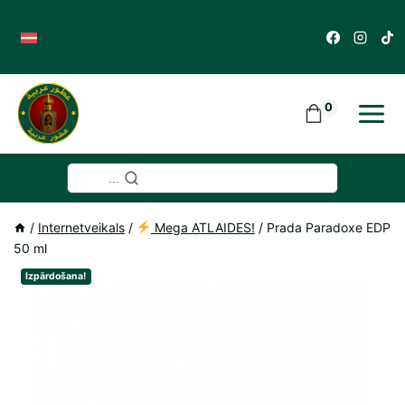
Skip
to
content
0
...
/
Internetveikals
/
Mega ATLAIDES!
/
Prada Paradoxe EDP
50 ml
Izpārdošana!