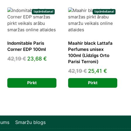
Izpārdošana!
Izpārdošana!
Indomitable Paris
Maahir black Lattafa
Corner EDP 100ml
Perfumes unisex
100ml (Līdzīgs Orto
Original
Current
42,19
€
23,68
€
Parisi Terroni)
ent
price
price
Original
Current
42,19
€
25,41
€
e
was:
is:
price
price
42,19 €.
23,68 €.
Pirkt
Pirkt
was:
is:
9 €.
42,19 €.
25,41 €.
mums
Smaržu blogs