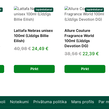
ah)
dzums
!
Izpārdošana!
Izpārdošana!
Lattafa Nebras unisex
Allure Couture
100ml (Līdzīgs Billie
Fragrance World
Eilish)
100ml (Līdzīgs
Devotion DG)
e
Original
Current
40,98
€
24,49
€
Original
Curr
38,56
€
22,39
€
price
price
urrent
price
pric
was:
is:
rice
was:
is:
40,98 €.
24,49 €.
Pirkt
Pirkt
:
38,56 €.
22,3
1,78 €.
oli
Noteikumi
Privātuma politika
Mans profils
Par 