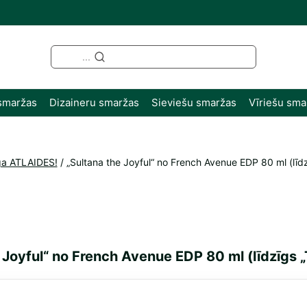
...
smaržas
Dizaineru smaržas
Sieviešu smaržas
Vīriešu sma
a ATLAIDES!
/
„Sultana the Joyful“ no French Avenue EDP 80 ml (līd
 Joyful“ no French Avenue EDP 80 ml (līdzīgs 