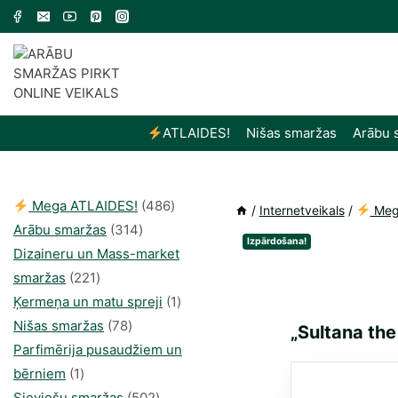
Skip
to
content
ATLAIDES!
Nišas smaržas
Arābu 
486
Mega ATLAIDES!
486
/
Internetveikals
/
Meg
314
produkts
Arābu smaržas
314
Izpārdošana!
produkti
Dizaineru un Mass-market
221
smaržas
221
produkts
1
Ķermeņa un matu spreji
1
78
produkti
Nišas smaržas
78
„Sultana the
produkts
Parfimērija pusaudžiem un
1
bērniem
1
produkti
502
Sieviešu smaržas
502