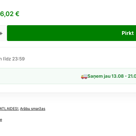
6,02
€
Pirkt
tana
l“
n līdz 23:59
ch
ue
Saņem jau 13.08 - 21.
īgs
ATLAIDES!
,
Arābu smaržas
ue
“