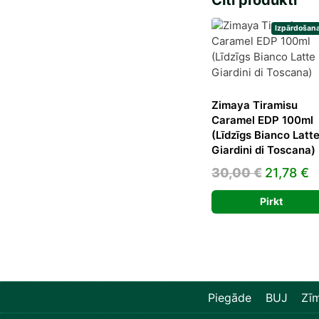
Citi produkti
Giss
dau
Izpārdošana
Zimaya Tiramisu
Caramel EDP 100ml
(Līdzīgs Bianco Latt
Giardini di Toscana)
Original
C
30,00
€
21,78
€
price
p
Pirkt
was:
is
30,00 €.
2
Piegāde
BUJ
Zīm