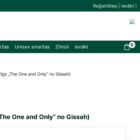
Reģistrēties | Ienākt |
0
ržas
Unisex smaržas
Zīmoli
Ienākt
zīgs „The One and Only“ no Gissah)
„The One and Only“ no Gissah)