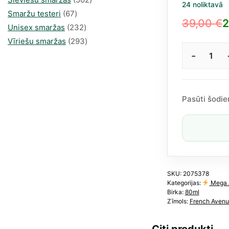
24 noliktavā
67
produkts
Smaržu testeri
67
39,00
€
2
produkts
232
Unisex smaržas
232
Original
Current
produkts
293
Vīriešu smaržas
293
price
price
produkts
„Sul
was:
is:
the
39,00 €.
26,02 €.
Joyfu
no
Pasūti šodie
Fren
Aven
EDP
80
ml
(līdz
„The
SKU:
2075378
Kategorijas:
Mega 
One
Birka:
80ml
and
Zīmols:
French Aven
Only
no