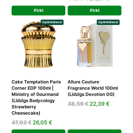
price
price
was:
is:
Pirkt
Pirkt
was:
is:
180,00 €.
109,83 €.
34,93 €.
20,81 €.
Izpārdošana!
Izpārdošana!
Cake Temptation Paris
Allure Couture
Corner EDP 100ml |
Fragrance World 100ml
Ministry of Gourmand
(Līdzīgs Devotion DG)
(Līdzīgs Bodycology
Original
Current
38,56
€
22,39
€
Strawberry
price
price
Cheesecake)
was:
is:
Original
Current
47,03
€
26,05
€
38,56 €.
22,39 €.
price
price