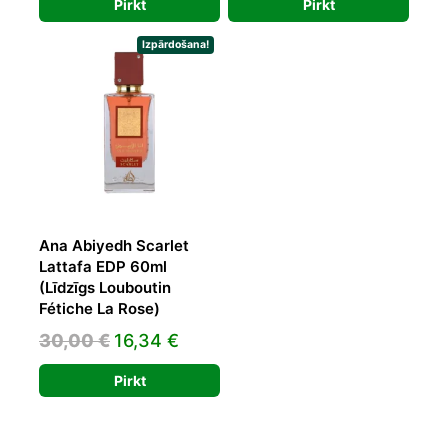
Pirkt
Pirkt
was:
is:
47,03 €.
26,05 €.
Izpārdošana!
Ana Abiyedh Scarlet
Lattafa EDP 60ml
(Līdzīgs Louboutin
Fétiche La Rose)
Original
Current
30,00
€
16,34
€
price
price
Pirkt
was:
is:
30,00 €.
16,34 €.