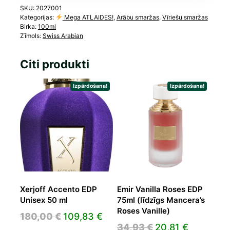
SKU:
2027001
Kategorijas:
Mega ATLAIDES!
,
Arābu smaržas
,
Vīriešu smaržas
Birka:
100ml
Zīmols:
Swiss Arabian
Citi produkti
Izpārdošana!
Izpārdošana!
Xerjoff Accento EDP
Emir Vanilla Roses EDP
Unisex 50 ml
75ml (līdzīgs Mancera’s
Roses Vanille)
Original
Current
180,00
€
109,83
€
Original
Current
34,93
€
20,81
€
price
price