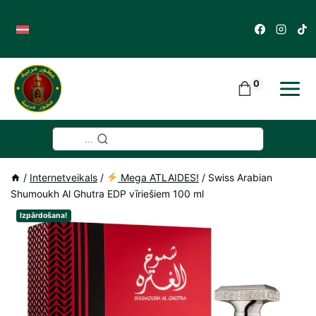
Skip
to
content
0
...
/
Internetveikals
/
Mega ATLAIDES!
/
Swiss Arabian
Shumoukh Al Ghutra EDP vīriešiem 100 ml
Izpārdošana!