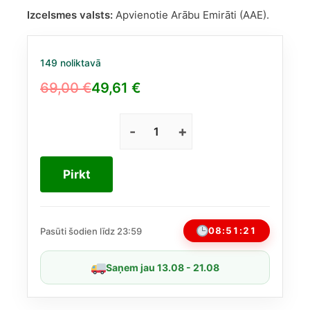
Izcelsmes valsts:
Apvienotie Arābu Emirāti (AAE).
149 noliktavā
69,00
€
49,61
€
Original
Current
price
price
was:
is:
Swiss
Arabian
69,00 €.
49,61 €.
Shumoukh
Pirkt
Al
Ghutra
EDP
vīriešiem
08:51:21
Pasūti šodien līdz 23:59
100
ml
Saņem jau 13.08 - 21.08
daudzums