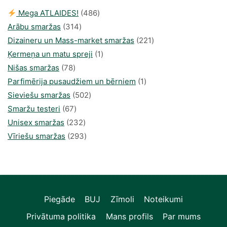
486
Mega ATLAIDES!
486
314
produkts
Arābu smaržas
314
produkti
221
Dizaineru un Mass-market smaržas
221
1
produkts
Ķermeņa un matu spreji
1
78
produkti
Nišas smaržas
78
produkts
1
Parfimērija pusaudžiem un bērniem
1
502
produkti
Sieviešu smaržas
502
67
produkts
Smaržu testeri
67
produkts
232
Unisex smaržas
232
produkts
293
Vīriešu smaržas
293
produkts
Piegāde
BUJ
Zīmoli
Noteikumi
Privātuma politika
Mans profils
Par mums