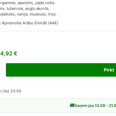
ergamote, apelsīns, zaļās notis.
īns, tuberoze, augļu akords.
dalkoks, vaniļa, muskuss, īriss.
:
Apvienotie Arābu Emirāti (AAE)
4,92
€
Pirkt
s
ian
t
n līdz 23:59
ietēm
🚚
Saņem jau 13.08 - 21.
l
dzums