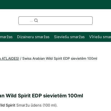
...
smaržas
Dizaineru smaržas
Sieviešu smaržas
Vīriešu sma
a ATLAIDES!
/
Swiss Arabian Wild Spirit EDP sievietēm 100ml
an Wild Spirit EDP sievietēm 100ml
ld Spirit
Smaržu ūdens (100 ml).