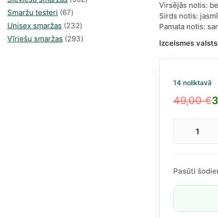
Virsējās notis: b
67
produkts
Smaržu testeri
67
Sirds notis: jasm
produkts
232
Unisex smaržas
232
Pamata notis: san
produkts
293
Vīriešu smaržas
293
Izcelsmes valsts
produkts
14 noliktavā
49,00
€
3
Original
Current
price
price
Swis
was:
is:
Arab
49,00 €.
34,92 €.
Wild
Spiri
Pasūti šodie
EDP
siev
100m
dau