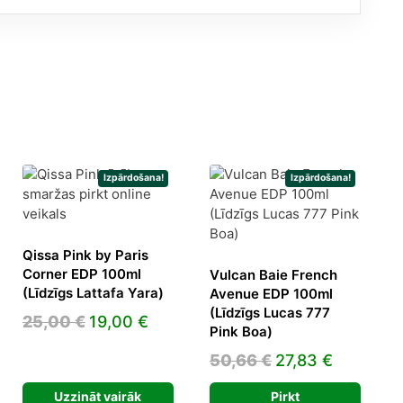
Izpārdošana!
Izpārdošana!
Qissa Pink by Paris
Corner EDP 100ml
Vulcan Baie French
(Līdzīgs Lattafa Yara)
Avenue EDP 100ml
(Līdzīgs Lucas 777
Original
Current
25,00
€
19,00
€
Pink Boa)
price
price
ent
Original
Current
50,66
€
27,83
€
was:
is:
price
price
25,00 €.
19,00 €.
Uzzināt vairāk
Pirkt