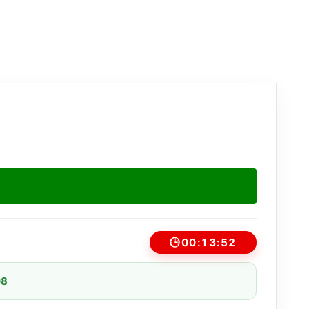
🕒
00:13:52
08