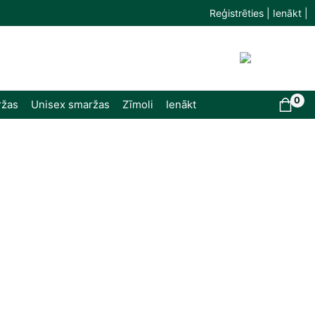
Reģistrēties | Ienākt |
0
ržas
Unisex smaržas
Zīmoli
Ienākt