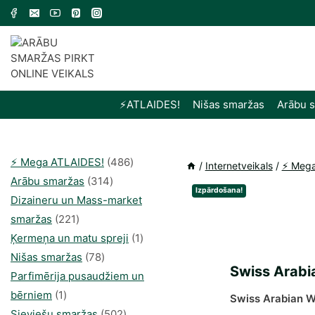
Skip
to
content
⚡️ATLAIDES!
Nišas smaržas
Arābu 
486
⚡️ Mega ATLAIDES!
486
/
Internetveikals
/
⚡️ Meg
314
produkts
Arābu smaržas
314
Izpārdošana!
produkti
Dizaineru un Mass-market
221
smaržas
221
produkts
1
Ķermeņa un matu spreji
1
78
produkti
Nišas smaržas
78
Swiss Arabi
produkts
Parfimērija pusaudžiem un
1
bērniem
1
Swiss Arabian Wi
produkti
502
Sieviešu smaržas
502