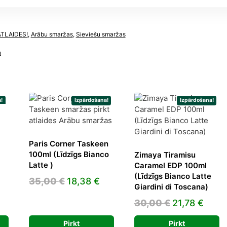
ATLAIDES!
,
Arābu smaržas
,
Sieviešu smaržas
n
!
Izpārdošana!
Izpārdošana!
urrent
Paris Corner Taskeen
rice
100ml (Līdzīgs Bianco
Zimaya Tiramisu
s:
Latte )
Caramel EDP 100ml
(Līdzīgs Bianco Latte
2,39 €.
Original
Current
35,00
€
18,38
€
Giardini di Toscana)
price
price
Original
Curr
30,00
€
21,78
€
was:
is:
price
price
35,00 €.
18,38 €.
Pirkt
Pirkt