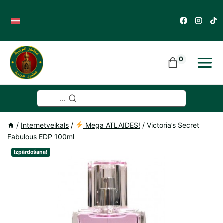
Skip
to
content
0
...
/
Internetveikals
/
Mega ATLAIDES!
/
Victoria’s Secret
Fabulous EDP 100ml
Izpārdošana!