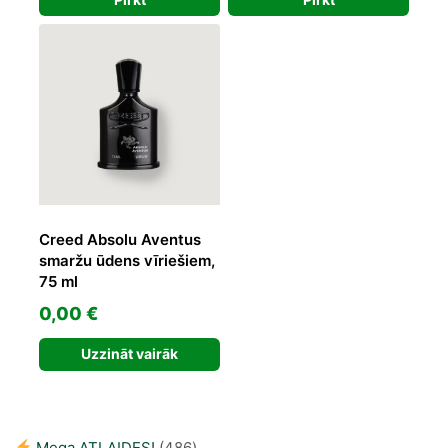
was:
is:
45,00 €.
23,60 €.
Creed Absolu Aventus
smaržu ūdens vīriešiem,
75 ml
0,00
€
Uzzināt vairāk
486
Mega ATLAIDES!
486