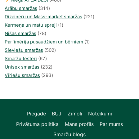
314
produkts
Arābu smaržas
314
produkti
221
Dizaineru un Mass-market smaržas
221
1
produkts
Ķermeņa un matu spreji
1
78
produkti
Nišas smaržas
78
produkts
1
Parfimērija pusaudžiem un bērniem
1
502
produkti
Sieviešu smaržas
502
67
produkts
Smaržu testeri
67
produkts
232
Unisex smaržas
232
produkts
293
Vīriešu smaržas
293
produkts
Piegāde
BUJ
Zīmoli
Noteikumi
Privātuma politika
Mans profils
Par mums
Smaržu blogs