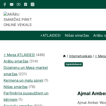
Skip
to
content
⚡️ATLAIDES!
Nišas smaržas
Arābu 
486
⚡️ Mega ATLAIDES!
486
/
Internetveikals
/
⚡️ Meg
314
produkts
Arābu smaržas
314
Izpārdošana!
produkti
Dizaineru un Mass-market
221
smaržas
221
produkts
1
Ķermeņa un matu spreji
1
78
produkti
Nišas smaržas
78
produkts
Ajmal Ambe
Parfimērija pusaudžiem un
1
bērniem
1
Ajmal Amber Woo
produkti
502
Sieviešu smaržas
502