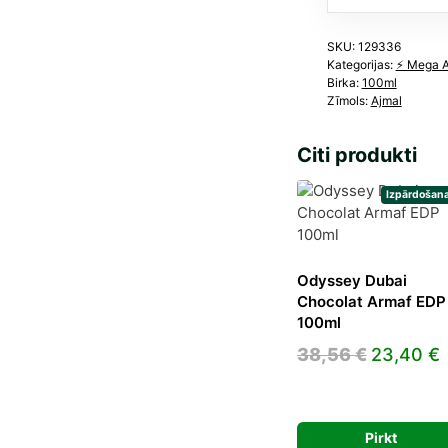
SKU:
129336
Kategorijas:
⚡️ Mega 
Birka:
100ml
Zīmols:
Ajmal
Citi produkti
Izpārdošana
Odyssey Dubai
Chocolat Armaf EDP
100ml
Original
38,56
€
23,40
€
price
p
was:
i
38,56 €.
2
Pirkt