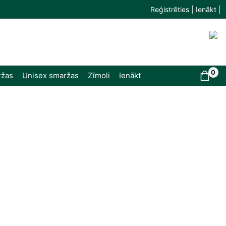
Reģistrēties | Ienākt |
0
ržas
Unisex smaržas
Zīmoli
Ienākt