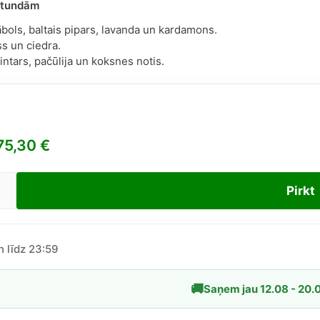
 stundām
bols, baltais pipars, lavanda un kardamons.
ss un ciedra.
ntars, pačūlija un koksnes notis.
75,30
€
Pirkt
l
er
d
n līdz 23:59
🚚
Saņem jau 12.08 - 20.
dzums