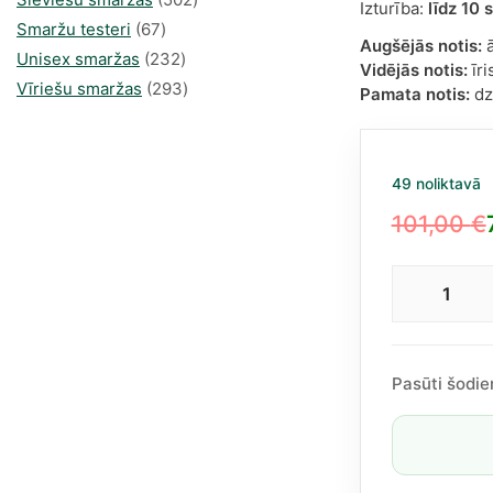
Izturība:
līdz 10
67
produkts
Smaržu testeri
67
Augšējās notis:
ā
produkts
232
Unisex smaržas
232
Vidējās notis:
īri
produkts
293
Vīriešu smaržas
293
Pamata notis:
dzi
produkts
49 noliktavā
101,00
€
Original
Current
price
price
Ajma
was:
is:
Amb
101,00 €.
75,30 €.
Woo
EDP
Pasūti šodie
100
ml
dau