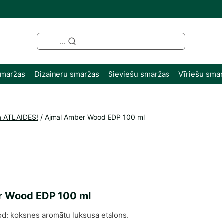
...
smaržas
Dizaineru smaržas
Sieviešu smaržas
Vīriešu sma
a ATLAIDES!
/
Ajmal Amber Wood EDP 100 ml
r Wood EDP 100 ml
d: koksnes aromātu luksusa etalons.