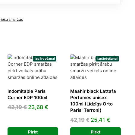
riešu smaržas
Izpārdošana!
Izpārdošana!
Indomitable Paris
Maahir black Lattafa
Corner EDP 100ml
Perfumes unisex
100ml (Līdzīgs Orto
Original
Current
42,19
€
23,68
€
Parisi Terroni)
price
price
ent
Original
Current
42,19
€
25,41
€
was:
is:
e
price
price
42,19 €.
23,68 €.
Pirkt
Pirkt