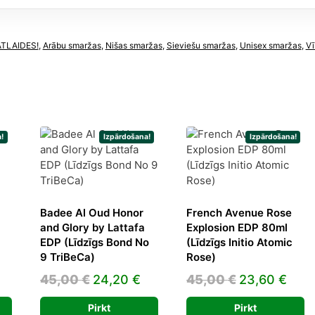
ATLAIDES!
,
Arābu smaržas
,
Nišas smaržas
,
Sieviešu smaržas
,
Unisex smaržas
,
Vī
!
Izpārdošana!
Izpārdošana!
Badee Al Oud Honor
French Avenue Rose
and Glory by Lattafa
Explosion EDP 80ml
EDP (Līdzīgs Bond No
(Līdzīgs Initio Atomic
Current
9 TriBeCa)
Rose)
rice
Original
Current
Original
Curr
45,00
€
24,20
€
45,00
€
23,60
€
s:
price
price
price
pric
3,40 €.
Pirkt
Pirkt