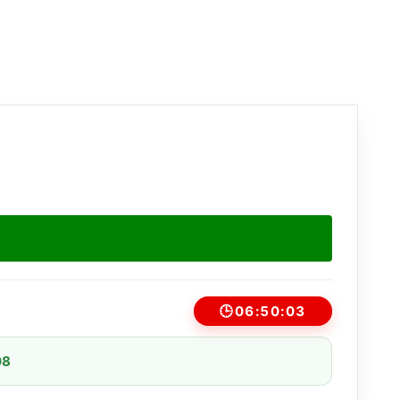
🕒
06:50:03
08