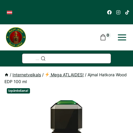
Skip
to
content
0
...
/
Internetveikals
/
Mega ATLAIDES!
/
Ajmal Hatkora Wood
EDP 100 ml
Izpārdošana!