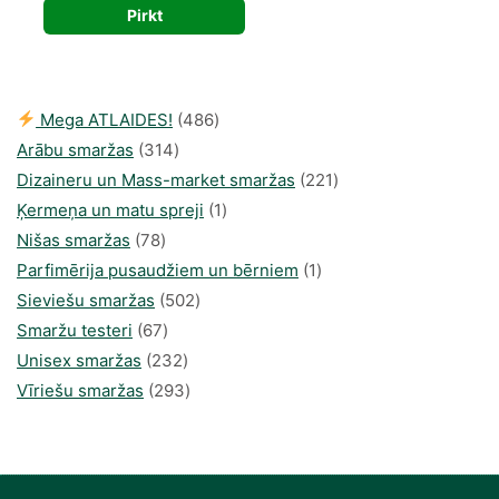
Pirkt
was:
is:
39,00 €.
24,81 €.
486
Mega ATLAIDES!
486
314
produkts
Arābu smaržas
314
produkti
221
Dizaineru un Mass-market smaržas
221
1
produkts
Ķermeņa un matu spreji
1
78
produkti
Nišas smaržas
78
produkts
1
Parfimērija pusaudžiem un bērniem
1
502
produkti
Sieviešu smaržas
502
67
produkts
Smaržu testeri
67
produkts
232
Unisex smaržas
232
produkts
293
Vīriešu smaržas
293
produkts