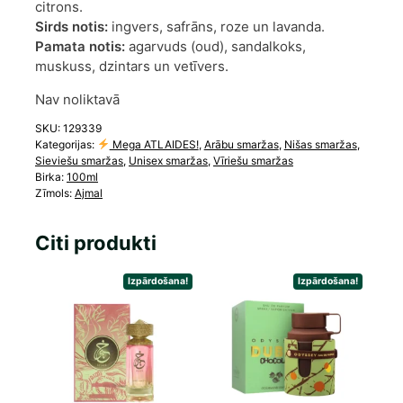
citrons.
Sirds notis:
ingvers, safrāns, roze un lavanda.
Pamata notis:
agarvuds (oud), sandalkoks,
muskuss, dzintars un vetīvers.
Nav noliktavā
SKU:
129339
Kategorijas:
Mega ATLAIDES!
,
Arābu smaržas
,
Nišas smaržas
,
Sieviešu smaržas
,
Unisex smaržas
,
Vīriešu smaržas
Birka:
100ml
Zīmols:
Ajmal
Citi produkti
Izpārdošana!
Izpārdošana!