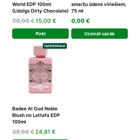
World EDP 100ml
smaržu ūdens vīriešiem,
(Līdzīgs Dirty Chocolate)
75 ml
Original
Current
30,00
€
15,00
€
0,00
€
price
price
Pirkt
Uzzināt vairāk
was:
is:
30,00 €.
15,00 €.
Izpārdošana!
Badee Al Oud Noble
Blush no Lattafa EDP
100ml
Original
Current
39,00
€
24,81
€
price
price