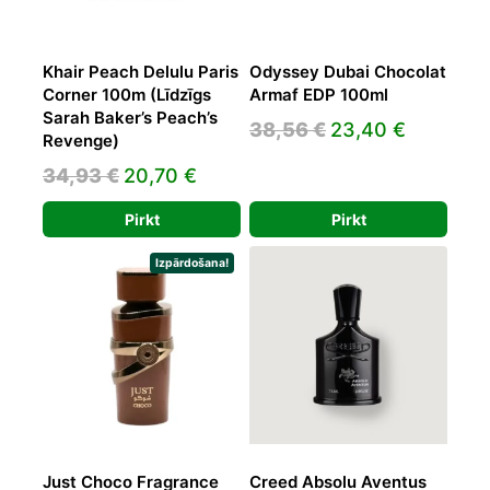
Khair Peach Delulu Paris
Odyssey Dubai Chocolat
Corner 100m (Līdzīgs
Armaf EDP 100ml
Sarah Baker’s Peach’s
Original
Current
38,56
€
23,40
€
Revenge)
price
price
Original
Current
34,93
€
20,70
€
was:
is:
price
price
38,56 €.
23,40 €.
Pirkt
Pirkt
was:
is:
34,93 €.
20,70 €.
Izpārdošana!
Just Choco Fragrance
Creed Absolu Aventus