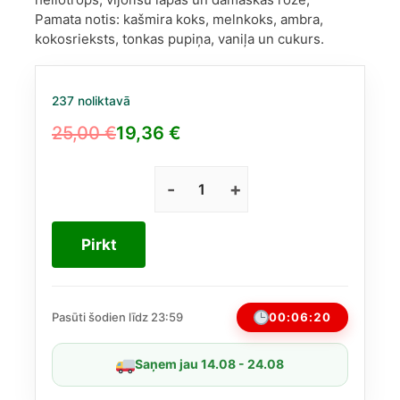
Pamata notis: kašmira koks, melnkoks, ambra,
kokosrieksts, tonkas pupiņa, vaniļa un cukurs.
237 noliktavā
25,00
€
19,36
€
Original
Current
price
price
was:
is:
Anarch
Maison
25,00 €.
19,36 €.
Alhambra
Pirkt
EDP
100
ml
(līdzīgs
00:06:20
Pasūti šodien līdz 23:59
Tiziana
Terenzi
Saņem jau 14.08 - 24.08
Andromeda)
daudzums