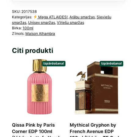
SKU:
2017538
Kategorijas:
Mega ATLAIDES!
,
Arābu smaržas
,
Sieviešu
smaržas
,
Unisex smaržas
,
Vīriešu smaržas
Birka:
100ml
Zīmols:
Maison Alhambra
Citi produkti
Izpārdošana!
Izpārdošana!
Qissa Pink by Paris
Mythical Gryphon by
Corner EDP 100ml
French Avenue EDP