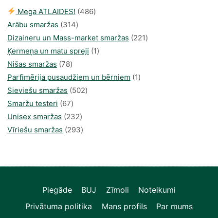
486
Mega ATLAIDES!
486
314
produkts
Arābu smaržas
314
produkti
221
Dizaineru un Mass-market smaržas
221
1
produkts
Ķermeņa un matu spreji
1
78
produkti
Nišas smaržas
78
produkts
1
Parfimērija pusaudžiem un bērniem
1
502
produkti
Sieviešu smaržas
502
67
produkts
Smaržu testeri
67
produkts
232
Unisex smaržas
232
produkts
293
Vīriešu smaržas
293
produkts
Piegāde
BUJ
Zīmoli
Noteikumi
Privātuma politika
Mans profils
Par mums