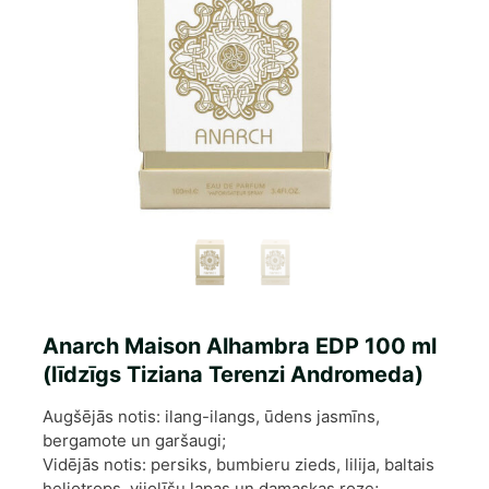
Anarch Maison Alhambra EDP 100 ml
(līdzīgs Tiziana Terenzi Andromeda)
Augšējās notis: ilang-ilangs, ūdens jasmīns,
bergamote un garšaugi;
Vidējās notis: persiks, bumbieru zieds, lilija, baltais
heliotrops, vijolīšu lapas un damaskas roze;