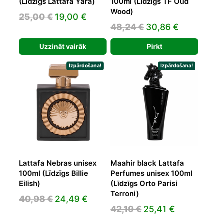
(Līdzīgs Lattafa Yara)
100ml (Līdzīgs TF Oud
Wood)
Original
Current
25,00
€
19,00
€
Original
Current
48,24
€
30,86
€
price
price
price
price
was:
is:
Uzzināt vairāk
Pirkt
was:
is:
25,00 €.
19,00 €.
48,24 €.
30,86 €.
Izpārdošana!
Izpārdošana!
Lattafa Nebras unisex
Maahir black Lattafa
100ml (Līdzīgs Billie
Perfumes unisex 100ml
Eilish)
(Līdzīgs Orto Parisi
Terroni)
Original
Current
40,98
€
24,49
€
Original
Current
42,19
€
25,41
€
price
price