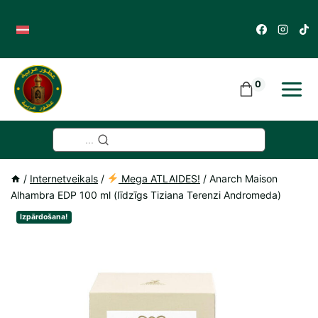
Skip
to
content
0
...
/
Internetveikals
/
Mega ATLAIDES!
/
Anarch Maison
Alhambra EDP 100 ml (līdzīgs Tiziana Terenzi Andromeda)
Izpārdošana!