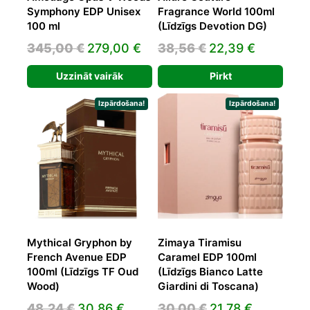
Symphony EDP Unisex
Fragrance World 100ml
100 ml
(Līdzīgs Devotion DG)
Original
Current
Original
Current
345,00
€
279,00
€
38,56
€
22,39
€
price
price
price
price
Uzzināt vairāk
Pirkt
was:
is:
was:
is:
345,00 €.
279,00 €.
38,56 €.
22,39 €.
Izpārdošana!
Izpārdošana!
Mythical Gryphon by
Zimaya Tiramisu
French Avenue EDP
Caramel EDP 100ml
100ml (Līdzīgs TF Oud
(Līdzīgs Bianco Latte
Wood)
Giardini di Toscana)
Original
Current
Original
Current
48,24
€
30,86
€
30,00
€
21,78
€