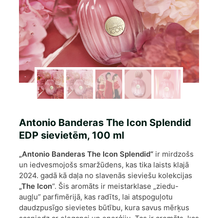
Antonio Banderas The Icon Splendid
EDP sievietēm, 100 ml
„Antonio Banderas The Icon Splendid“
ir mirdzošs
un iedvesmojošs smaržūdens, kas tika laists klajā
2024. gadā kā daļa no slavenās sieviešu kolekcijas
„The Icon
“. Šis aromāts ir meistarklase „ziedu-
augļu” parfimērijā, kas radīts, lai atspoguļotu
daudzpusīgo sievietes būtību, kura savus mērķus