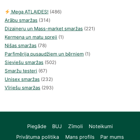
486
Mega ATLAIDES!
486
314
produkts
Arābu smaržas
314
produkti
221
Dizaineru un Mass-market smaržas
221
1
produkts
Ķermeņa un matu spreji
1
78
produkti
Nišas smaržas
78
produkts
1
Parfimērija pusaudžiem un bērniem
1
502
produkti
Sieviešu smaržas
502
67
produkts
Smaržu testeri
67
produkts
232
Unisex smaržas
232
produkts
293
Vīriešu smaržas
293
produkts
Piegāde
BUJ
Zīmoli
Noteikumi
Privātuma politika
Mans profils
Par mums