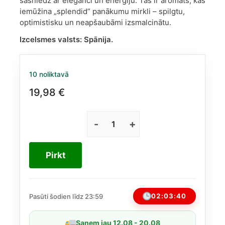
sasniedz ar eleganci un enerģiju. Tas ir aromāts, kas
iemūžina „splendid” panākumu mirkli – spilgtu,
optimistisku un neapšaubāmi izsmalcinātu.
Izcelsmes valsts:
Spānija.
10 noliktavā
19,98
€
Antonio
Banderas
The
Pirkt
Icon
Splendid
EDP
sievietēm,
02:03:40
Pasūti šodien līdz 23:59
100
ml
Saņem jau 12.08 - 20.08