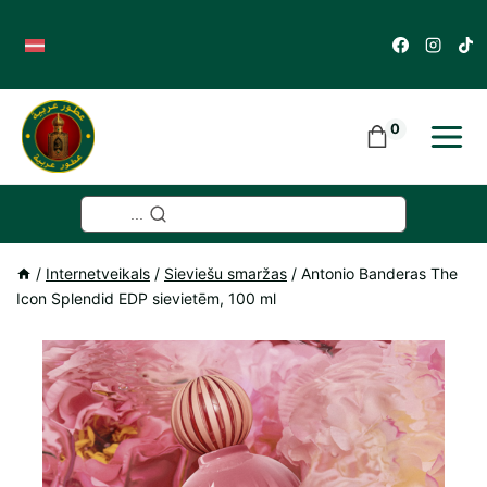
Skip
to
content
0
...
/
Internetveikals
/
Sieviešu smaržas
/
Antonio Banderas The
Icon Splendid EDP sievietēm, 100 ml