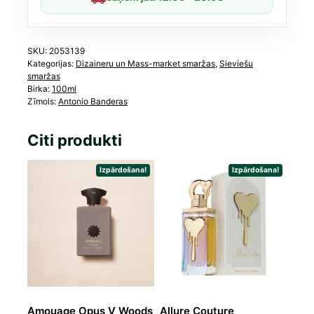
daudzums
SKU:
2053139
Kategorijas:
Dizaineru un Mass-market smaržas
,
Sieviešu
smaržas
Birka:
100ml
Zīmols:
Antonio Banderas
Citi produkti
Izpārdošana!
Izpārdošana!
Amouage Opus V Woods
Allure Couture