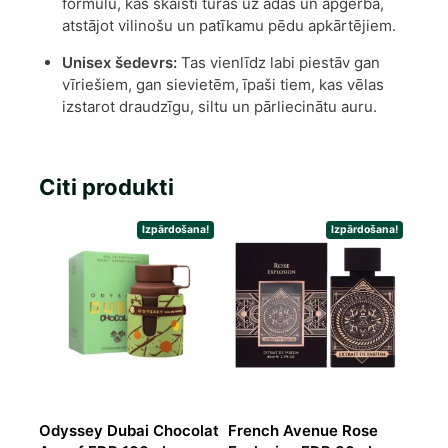
formulu, kas skaisti turas uz ādas un apģērba,
atstājot vilinošu un patīkamu pēdu apkārtējiem.
Unisex šedevrs:
Tas vienlīdz labi piestāv gan
vīriešiem, gan sievietēm, īpaši tiem, kas vēlas
izstarot draudzīgu, siltu un pārliecinātu auru.
Citi produkti
Izpārdošana!
Izpārdošana!
Odyssey Dubai Chocolat
French Avenue Rose