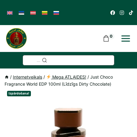
Skip
to
content
0
...
/
Internetveikals
/
Mega ATLAIDES!
/
Just Choco
Fragrance World EDP 100ml (Līdzīgs Dirty Chocolate)
Izpārdošana!