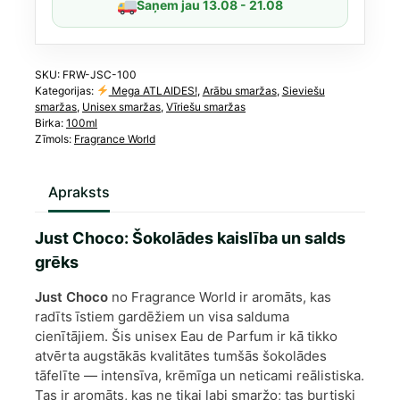
Saņem jau 13.08 - 21.08
daudzums
SKU:
FRW-JSC-100
Kategorijas:
Mega ATLAIDES!
,
Arābu smaržas
,
Sieviešu
smaržas
,
Unisex smaržas
,
Vīriešu smaržas
Birka:
100ml
Zīmols:
Fragrance World
Apraksts
Just Choco: Šokolādes kaislība un salds
grēks
Just Choco
no Fragrance World ir aromāts, kas
radīts īstiem gardēžiem un visa salduma
cienītājiem. Šis unisex Eau de Parfum ir kā tikko
atvērta augstākās kvalitātes tumšās šokolādes
tāfelīte — intensīva, krēmīga un neticami reālistiska.
Tas ir aromāts, kas ne tikai labi smaržo; tas burtiski