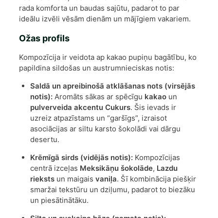
rada komforta un baudas sajūtu, padarot to par
ideālu izvēli vēsām dienām un mājīgiem vakariem.
Ožas profils
Kompozīcija ir veidota ap kakao pupiņu bagātību, ko
papildina sildošas un austrumnieciskas notis:
Saldā un apreibinošā atklāšanas nots (virsējās
notis):
Aromāts sākas ar spēcīgu
kakao
un
pulverveida akcentu Cukurs
. Šis ievads ir
uzreiz atpazīstams un “garšīgs”, izraisot
asociācijas ar siltu karsto šokolādi vai dārgu
desertu.
Krēmīgā sirds (vidējās notis):
Kompozīcijas
centrā izceļas
Meksikāņu šokolāde
,
Lazdu
rieksts
un maigais
vaniļa
. Šī kombinācija piešķir
smaržai tekstūru un dziļumu, padarot to biezāku
un piesātinātāku.