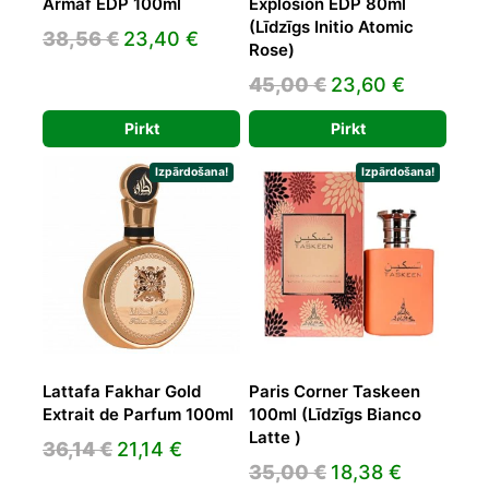
Armaf EDP 100ml
Explosion EDP 80ml
(Līdzīgs Initio Atomic
Original
Current
38,56
€
23,40
€
Rose)
price
price
Original
Current
45,00
€
23,60
€
was:
is:
price
price
38,56 €.
23,40 €.
Pirkt
Pirkt
was:
is:
45,00 €.
23,60 €.
Izpārdošana!
Izpārdošana!
Lattafa Fakhar Gold
Paris Corner Taskeen
Extrait de Parfum 100ml
100ml (Līdzīgs Bianco
Latte )
Original
Current
36,14
€
21,14
€
Original
Current
35,00
€
18,38
€
price
price