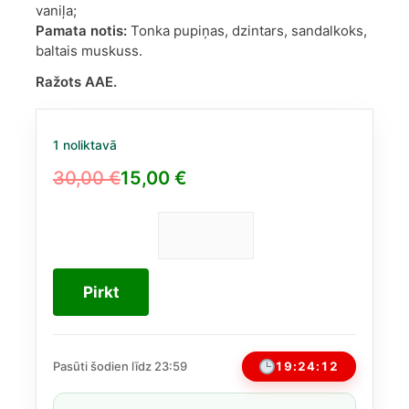
vaniļa;
Pamata notis:
Tonka pupiņas, dzintars, sandalkoks,
baltais muskuss.
Ražots AAE.
1 noliktavā
30,00
€
15,00
€
Original
Current
price
price
was:
is:
Just
Choco
30,00 €.
15,00 €.
Fragrance
Pirkt
World
EDP
100ml
(Līdzīgs
19:24:11
Pasūti šodien līdz 23:59
Dirty
Chocolate)