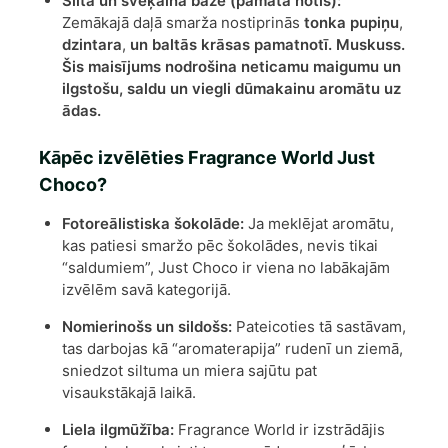
Silta un sveķaina bāze (pamata notis):
Zemākajā daļā smarža nostiprinās
tonka pupiņu
,
dzintara
,
un
baltās krāsas pamatnotī. Muskuss
.
Šis maisījums nodrošina neticamu maigumu un
ilgstošu, saldu un viegli dūmakainu aromātu uz
ādas.
Kāpēc izvēlēties Fragrance World Just
Choco?
Fotoreālistiska šokolāde:
Ja meklējat aromātu,
kas patiesi smaržo pēc šokolādes, nevis tikai
“saldumiem”, Just Choco ir viena no labākajām
izvēlēm savā kategorijā.
Nomierinošs un sildošs:
Pateicoties tā sastāvam,
tas darbojas kā “aromaterapija” rudenī un ziemā,
sniedzot siltuma un miera sajūtu pat
visaukstākajā laikā.
Liela ilgmūžība:
Fragrance World ir izstrādājis