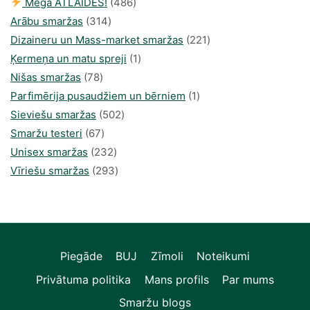
486
Mega ATLAIDES!
486
314
produkts
Arābu smaržas
314
produkti
221
Dizaineru un Mass-market smaržas
221
1
produkts
Ķermeņa un matu spreji
1
78
produkti
Nišas smaržas
78
produkts
1
Parfimērija pusaudžiem un bērniem
1
502
produkti
Sieviešu smaržas
502
67
produkts
Smaržu testeri
67
produkts
232
Unisex smaržas
232
produkts
293
Vīriešu smaržas
293
produkts
Piegāde
BUJ
Zīmoli
Noteikumi
Privātuma politika
Mans profils
Par mums
Smaržu blogs