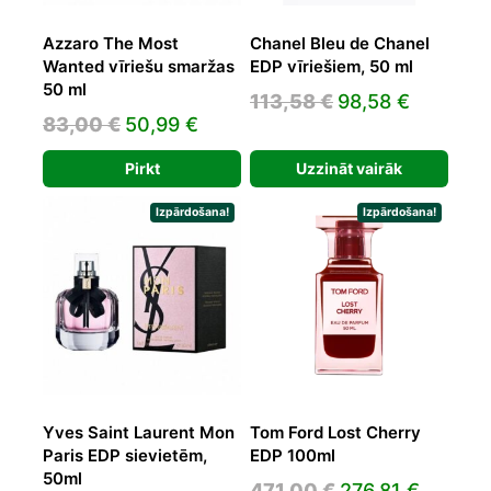
Azzaro The Most
Chanel Bleu de Chanel
Wanted vīriešu smaržas
EDP vīriešiem, 50 ml
50 ml
Original
Current
113,58
€
98,58
€
Original
Current
83,00
€
50,99
€
price
price
price
price
was:
is:
Pirkt
Uzzināt vairāk
was:
is:
113,58 €.
98,58 €.
83,00 €.
50,99 €.
Izpārdošana!
Izpārdošana!
Yves Saint Laurent Mon
Tom Ford Lost Cherry
Paris EDP sievietēm,
EDP 100ml
50ml
Original
Curren
471,00
€
276,81
€