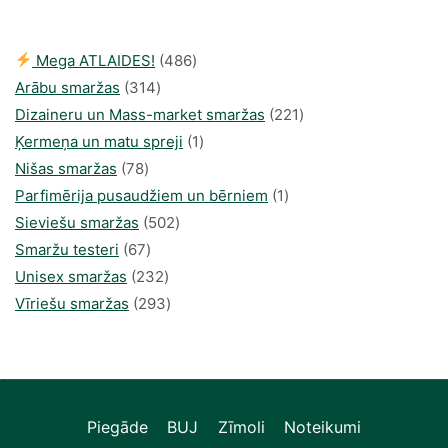
486
Mega ATLAIDES!
486
314
produkts
Arābu smaržas
314
produkti
221
Dizaineru un Mass-market smaržas
221
1
produkts
Ķermeņa un matu spreji
1
78
produkti
Nišas smaržas
78
produkts
1
Parfimērija pusaudžiem un bērniem
1
502
produkti
Sieviešu smaržas
502
67
produkts
Smaržu testeri
67
produkts
232
Unisex smaržas
232
produkts
293
Vīriešu smaržas
293
produkts
Piegāde
BUJ
Zīmoli
Noteikumi