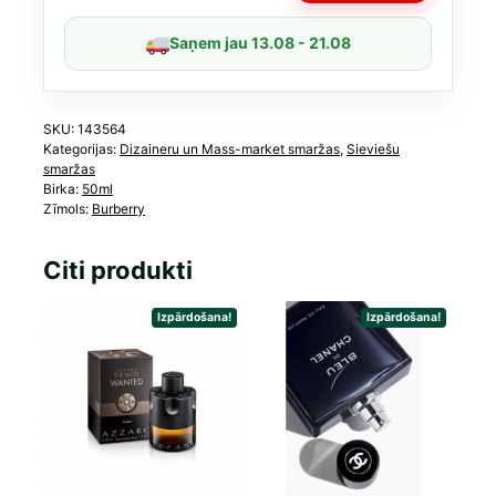
Saņem jau 13.08 - 21.08
SKU:
143564
Kategorijas:
Dizaineru un Mass-market smaržas
,
Sieviešu
smaržas
Birka:
50ml
Zīmols:
Burberry
Citi produkti
Izpārdošana!
Izpārdošana!