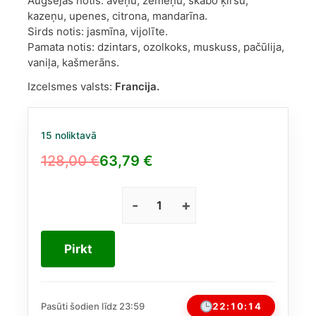
Augšējās notis: aveņu, zemeņu, skābo ķiršu,
kazeņu, upenes, citrona, mandarīna.
Sirds notis: jasmīna, vijolīte.
Pamata notis: dzintars, ozolkoks, muskuss, pačūlija,
vaniļa, kašmerāns.
Izcelsmes valsts:
Francija.
15 noliktavā
128,00
€
63,79
€
Original
Current
price
price
was:
is:
Burberry
Her
128,00 €.
63,79 €.
EDP
Pirkt
sievietēm,
50ml
daudzums
22:10:14
Pasūti šodien līdz 23:59