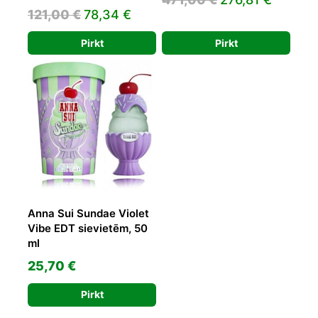
Original
Current
121,00
€
78,34
€
price
price
price
price
was:
is:
Pirkt
Pirkt
was:
is:
471,00 €.
276,81 
121,00 €.
78,34 €.
Anna Sui Sundae Violet
Vibe EDT sievietēm, 50
ml
25,70
€
Pirkt