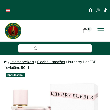
Skip
to
content
0
...
/
Internetveikals
/
Sieviešu smaržas
/
Burberry Her EDP
sievietēm, 50ml
Izpārdošana!