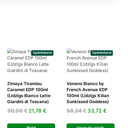
Izpārdošana!
Izpārdošana!
Zimaya Tiramisu
Veneno Bianco by
Caramel EDP 100ml
French Avenue EDP
(Līdzīgs Bianco Latte
100ml (Līdzīgs Kilian
Giardini di Toscana)
Sunkissed Goddess)
Original
Current
Original
Current
30,00
€
21,78
€
58,24
€
33,72
€
ent
price
price
price
price
was:
is:
was:
is:
Pirkt
Uzzināt vairāk