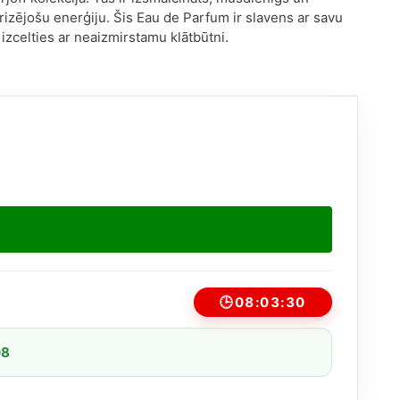
izējošu enerģiju. Šis Eau de Parfum ir slavens ar savu
 izcelties ar neaizmirstamu klātbūtni.
🕒
08:03:30
08