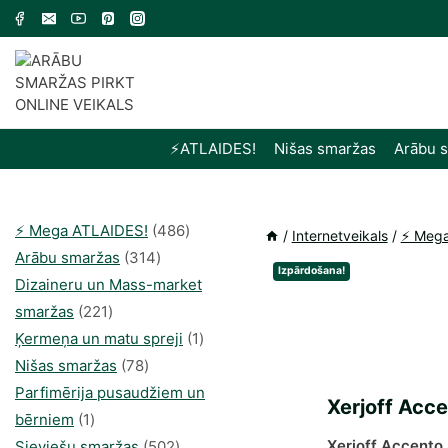
Skip
to
content
⚡️ATLAIDES!
Nišas smaržas
Arābu 
486
⚡️ Mega ATLAIDES!
486
/
Internetveikals
/
⚡️ Meg
314
produkts
Arābu smaržas
314
Izpārdošana!
produkti
Dizaineru un Mass-market
221
smaržas
221
produkts
1
Ķermeņa un matu spreji
1
78
produkti
Nišas smaržas
78
produkts
Parfimērija pusaudžiem un
Xerjoff Acc
1
bērniem
1
produkti
502
Xerjoff Accento
Sieviešu smaržas
502