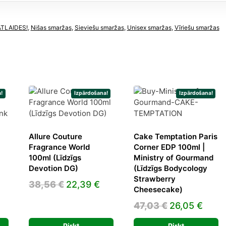
ATLAIDES!
,
Nišas smaržas
,
Sieviešu smaržas
,
Unisex smaržas
,
Vīriešu smaržas
!
Izpārdošana!
Izpārdošana!
Allure Couture
Cake Temptation Paris
Fragrance World
Corner EDP 100ml |
100ml (Līdzīgs
Ministry of Gourmand
Devotion DG)
(Līdzīgs Bodycology
Strawberry
Original
Current
38,56
€
22,39
€
Cheesecake)
urrent
price
price
Original
Curr
47,03
€
26,05
€
rice
was:
is:
price
price
:
38,56 €.
22,39 €.
Pirkt
Pirkt