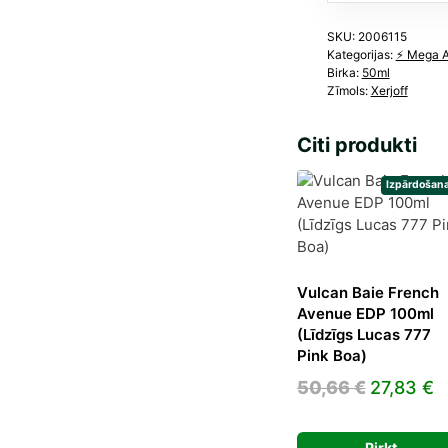
SKU:
2006115
Kategorijas:
⚡️ Mega 
Birka:
50ml
Zīmols:
Xerjoff
Citi produkti
Izpārdošana
Vulcan Baie French
Avenue EDP 100ml
(Līdzīgs Lucas 777
Pink Boa)
Original
C
50,66
€
27,83
€
price
p
was:
is
Pirkt