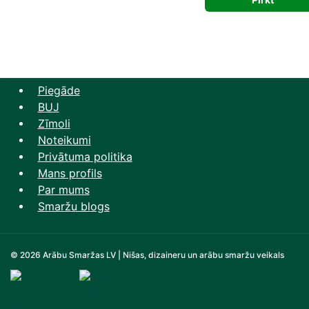
50,66 €.
2
Piegāde
BUJ
Zīmoli
Noteikumi
Privātuma politika
Mans profils
Par mums
Smaržu blogs
© 2026 Arābu Smaržas LV | Nišas, dizaineru un arābu smaržu veikals
Televizori, Operatīvā atmiņa, Sadzīves tehnika, Zi