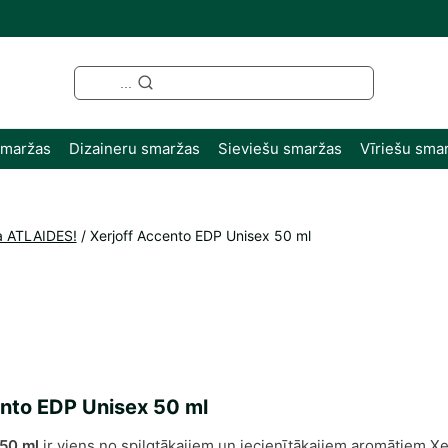
...
smaržas
Dizaineru smaržas
Sieviešu smaržas
Vīriešu sma
a ATLAIDES!
/
Xerjoff Accento EDP Unisex 50 ml
ento EDP Unisex 50 ml
 50 ml
ir viens no spilgtākajiem un iecienītākajiem aromātiem Xer