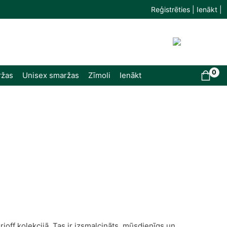
Reģistrēties | Ienākt |
0
ržas
Unisex smaržas
Zīmoli
Ienākt
joff kolekcijā. Tas ir izsmalcināts, mūsdienīgs un