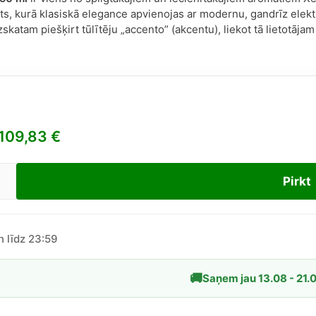
s, kurā klasiskā elegance apvienojas ar modernu, gandrīz elektr
skatam piešķirt tūlītēju „accento” (akcentu), liekot tā lietotājam
109,83
€
Pirkt
ff
nto
.
.
ex
n līdz 23:59
🚚
Saņem jau 13.08 - 21.
dzums