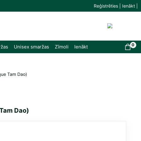
Reģistrēties | Ienākt |
0
ržas
Unisex smaržas
Zīmoli
Ienākt
yque Tam Dao)
e Tam Dao)