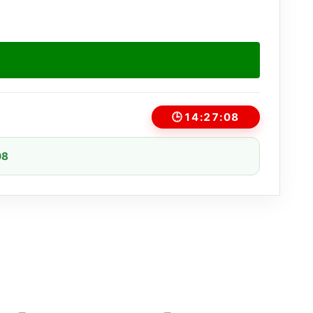
🕒
14:27:07
08