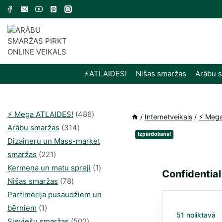
Skip
to
content
⚡️ATLAIDES!
Nišas smaržas
Arābu 
486
⚡️ Mega ATLAIDES!
486
/
Internetveikals
/
⚡️ Meg
314
produkts
Arābu smaržas
314
Izpārdošana!
produkti
Dizaineru un Mass-market
221
smaržas
221
produkts
1
Ķermeņa un matu spreji
1
Confidential
78
produkti
Nišas smaržas
78
produkts
Parfimērija pusaudžiem un
1
bērniem
1
51 noliktavā
produkti
502
Sieviešu smaržas
502