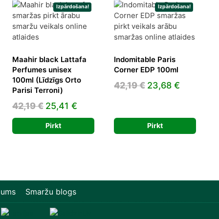
Izpārdošana!
Izpārdošana!
Maahir black Lattafa
Indomitable Paris
Perfumes unisex
Corner EDP 100ml
100ml (Līdzīgs Orto
Original
Current
42,19
€
23,68
€
Parisi Terroni)
rrent
price
price
Original
Current
42,19
€
25,41
€
ice
was:
is:
price
price
42,19 €.
23,68 €.
Pirkt
Pirkt
was:
is:
,18 €.
42,19 €.
25,41 €.
mums
Smaržu blogs