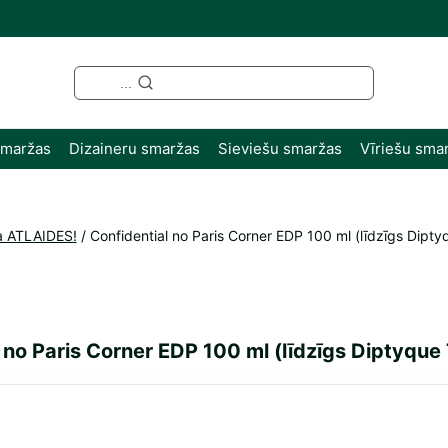
...
smaržas
Dizaineru smaržas
Sieviešu smaržas
Vīriešu sma
a ATLAIDES!
/
Confidential no Paris Corner EDP 100 ml (līdzīgs Dipt
 no Paris Corner EDP 100 ml (līdzīgs Diptyqu