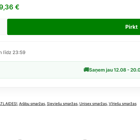
9,36
€
Pirkt
dential
er
n līdz 23:59
🚚
Saņem jau 12.08 - 20.
īgs
yque
ATLAIDES!
,
Arābu smaržas
,
Sieviešu smaržas
,
Unisex smaržas
,
Vīriešu smaržas
dzums