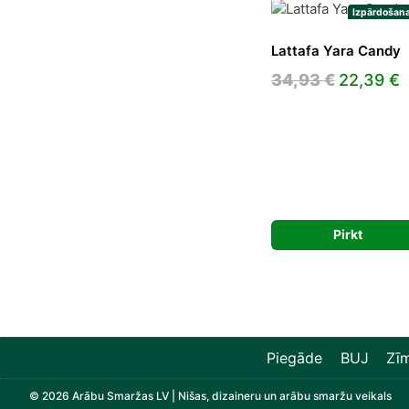
Izpārdošana
Lattafa Yara Candy
Original
C
34,93
€
22,39
€
price
p
was:
i
34,93 €.
2
Pirkt
Piegāde
BUJ
Zīm
© 2026 Arābu Smaržas LV | Nišas, dizaineru un arābu smaržu veikals