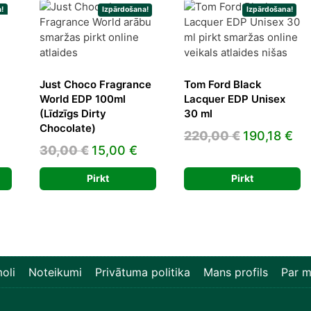
!
Izpārdošana!
Izpārdošana!
urrent
rice
Just Choco Fragrance
Tom Ford Black
s:
World EDP 100ml
Lacquer EDP Unisex
(Līdzīgs Dirty
30 ml
2,39 €.
Chocolate)
Original
Cu
220,00
€
190,18
€
Original
Current
30,00
€
15,00
€
price
pr
price
price
was:
is:
Pirkt
Pirkt
was:
is:
220,00 €.
190
30,00 €.
15,00 €.
oli
Noteikumi
Privātuma politika
Mans profils
Par 