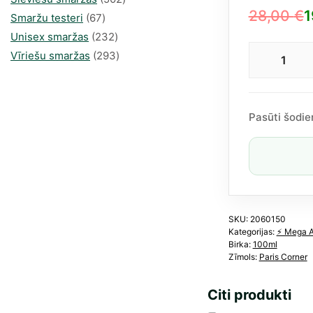
28,00
€
1
67
produkts
Smaržu testeri
67
Original
Current
produkts
232
Unisex smaržas
232
price
price
produkts
293
Vīriešu smaržas
293
Confi
was:
is:
produkts
no
28,00 €.
19,36 €.
Paris
Corn
Pasūti šodie
EDP
100
ml
(līdz
Dipt
Tam
Dao)
SKU:
2060150
Kategorijas:
⚡️ Mega 
dau
Birka:
100ml
Zīmols:
Paris Corner
Citi produkti