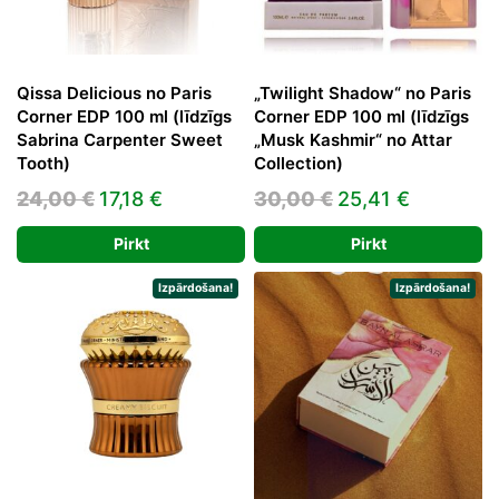
Qissa Delicious no Paris
„Twilight Shadow“ no Paris
Corner EDP 100 ml (līdzīgs
Corner EDP 100 ml (līdzīgs
Sabrina Carpenter Sweet
„Musk Kashmir“ no Attar
Tooth)
Collection)
Original
Current
Original
Current
24,00
€
17,18
€
30,00
€
25,41
€
price
price
price
price
Pirkt
Pirkt
was:
is:
was:
is:
24,00 €.
17,18 €.
30,00 €.
25,41 €.
Izpārdošana!
Izpārdošana!