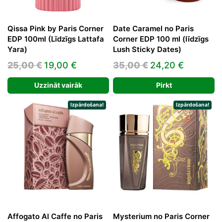
Qissa Pink by Paris Corner
Date Caramel no Paris
EDP 100ml (Līdzīgs Lattafa
Corner EDP 100 ml (līdzīgs
Yara)
Lush Sticky Dates)
Original
Current
Original
Current
25,00
€
19,00
€
35,00
€
24,20
€
price
price
price
price
Uzzināt vairāk
Pirkt
was:
is:
was:
is:
25,00 €.
19,00 €.
35,00 €.
24,20 €.
Izpārdošana!
Izpārdošana!
Affogato Al Caffe no Paris
Mysterium no Paris Corner