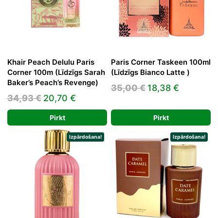
Khair Peach Delulu Paris
Paris Corner Taskeen 100ml
Corner 100m (Līdzīgs Sarah
(Līdzīgs Bianco Latte )
Baker’s Peach’s Revenge)
Original
Current
35,00
€
18,38
€
Original
Current
34,93
€
20,70
€
price
price
price
price
was:
is:
Pirkt
Pirkt
was:
is:
35,00 €.
18,38 €.
34,93 €.
20,70 €.
Izpārdošana!
Izpārdošana!