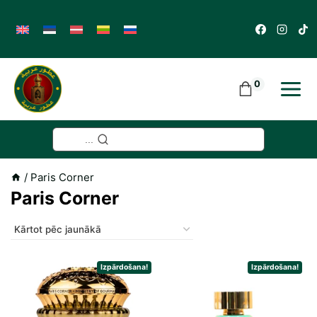
Skip
to
content
0
...
/
Paris Corner
Paris Corner
Izpārdošana!
Izpārdošana!