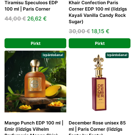
Tiramisu Speculoos EDP
Khair Confection Paris
100 ml | Paris Corner
Corner EDP 100 ml (līdzīgs
Kayali Vanilla Candy Rock
Original
Current
44,00
€
26,62
€
Sugar)
price
price
Original
Current
30,00
€
18,15
€
was:
is:
price
price
44,00 €.
26,62 €.
Pirkt
Pirkt
was:
is:
30,00 €.
18,15 €.
Izpārdošana!
Izpārdošana!
Mango Punch EDP 100 ml |
December Rose unisex 85
Emir (līdzīgs Vilhelm
ml | Paris Corner (līdzīgs