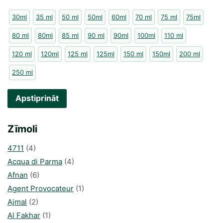
30ml
35 ml
50 ml
50ml
60ml
70 ml
75 ml
75ml
80 ml
80ml
85 ml
90 ml
90ml
100ml
110 ml
120 ml
120ml
125 ml
125ml
150 ml
150ml
200 ml
250 ml
Apstiprināt
Zīmoli
4711
(4)
Acqua di Parma
(4)
Afnan
(6)
Agent Provocateur
(1)
Ajmal
(2)
Al Fakhar
(1)