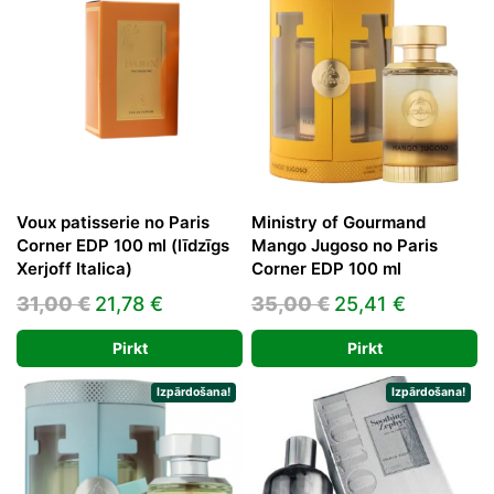
Voux patisserie no Paris
Ministry of Gourmand
Corner EDP 100 ml (līdzīgs
Mango Jugoso no Paris
Xerjoff Italica)
Corner EDP 100 ml
Original
Current
Original
Current
31,00
€
21,78
€
35,00
€
25,41
€
price
price
price
price
Pirkt
Pirkt
was:
is:
was:
is:
31,00 €.
21,78 €.
35,00 €.
25,41 €.
Izpārdošana!
Izpārdošana!