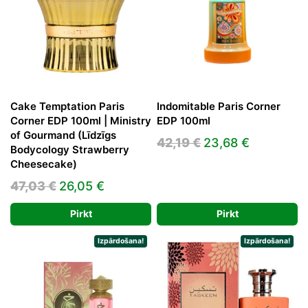
Cake Temptation Paris
Indomitable Paris Corner
Corner EDP 100ml | Ministry
EDP 100ml
of Gourmand (Līdzīgs
Original
Current
42,19
€
23,68
€
Bodycology Strawberry
price
price
Cheesecake)
was:
is:
Original
Current
47,03
€
26,05
€
42,19 €.
23,68 €.
price
price
Pirkt
Pirkt
was:
is:
47,03 €.
26,05 €.
Izpārdošana!
Izpārdošana!