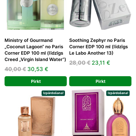
Ministry of Gourmand
Soothing Zephyr no Paris
„Coconut Lagoon“ no Paris
Corner EDP 100 ml (līdzīgs
Corner EDP 100 ml (līdzīgs
Le Labo Another 13)
Creed „Virgin Island Water“)
Original
Current
28,00
€
23,11
€
Original
Current
40,00
€
30,53
€
price
price
price
price
was:
is:
Pirkt
Pirkt
was:
is:
28,00 €.
23,11 €.
40,00 €.
30,53 €.
Izpārdošana!
Izpārdošana!