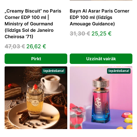
„Creamy Biscuit“ no Paris
Bayn Al Asrar Paris Corner
Corner EDP 100 ml |
EDP 100 ml (līdzīgs
Ministry of Gourmand
Amouage Guidance)
(līdzīgs Sol de Janeiro
Original
Current
31,30
€
25,25
€
Cheirosa ’71)
price
price
Original
Current
47,03
€
26,62
€
was:
is:
price
price
31,30 €.
25,25 €.
Pirkt
Uzzināt vairāk
was:
is:
47,03 €.
26,62 €.
Izpārdošana!
Izpārdošana!