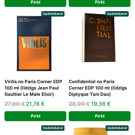
Pirkt
Pirkt
was:
is:
was:
is:
29,00 €.
18,15 €.
28,00 €.
19,36 €.
Izpārdošana!
Izpārdošana!
Virilis no Paris Corner EDP
Confidential no Paris
100 ml (līdzīgs Jean Paul
Corner EDP 100 ml (līdzīgs
Gaultier Le Male Elixir)
Diptyque Tam Dao)
Original
Current
Original
Current
27,00
€
21,78
€
28,00
€
19,36
€
price
price
price
price
Pirkt
Pirkt
was:
is:
was:
is:
27,00 €.
21,78 €.
28,00 €.
19,36 €.
Izpārdošana!
Izpārdošana!