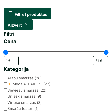
Filtrēt produktus
Aizvērt
Filtri
Cena
Kategorija
Kategorija
Arābu smaržas
(
28
)
Mega ATLAIDES!
(
27
)
Sieviešu smaržas
(
22
)
Unisex smaržas
(
9
)
Vīriešu smaržas
(
8
)
Smaržu testeri
(
1
)