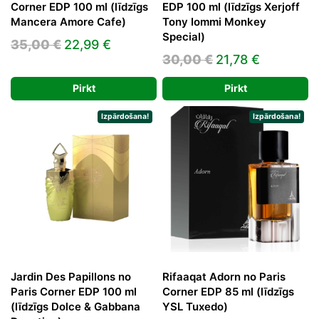
Corner EDP 100 ml (līdzīgs
EDP 100 ml (līdzīgs Xerjoff
Mancera Amore Cafe)
Tony Iommi Monkey
Special)
Original
Current
35,00
€
22,99
€
Original
Current
30,00
€
21,78
€
price
price
price
price
was:
is:
Pirkt
Pirkt
was:
is:
35,00 €.
22,99 €.
30,00 €.
21,78 €.
Izpārdošana!
Izpārdošana!
Jardin Des Papillons no
Rifaaqat Adorn no Paris
Paris Corner EDP 100 ml
Corner EDP 85 ml (līdzīgs
(līdzīgs Dolce & Gabbana
YSL Tuxedo)