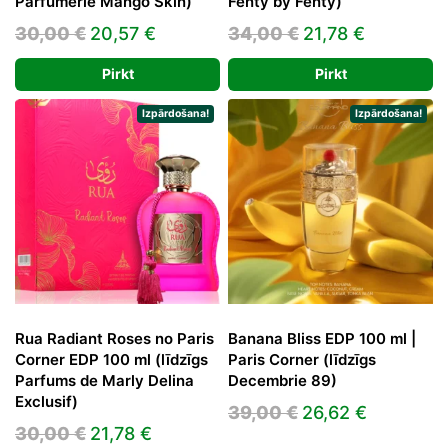
Parfumerie Mango Skin)
Fenty by Fenty)
Original
Current
Original
Current
30,00
€
20,57
€
34,00
€
21,78
€
price
price
price
price
Pirkt
Pirkt
was:
is:
was:
is:
30,00 €.
20,57 €.
34,00 €.
21,78 €.
Izpārdošana!
Izpārdošana!
Rua Radiant Roses no Paris
Banana Bliss EDP 100 ml |
Corner EDP 100 ml (līdzīgs
Paris Corner (līdzīgs
Parfums de Marly Delina
Decembrie 89)
Exclusif)
Original
Current
39,00
€
26,62
€
Original
Current
30,00
€
21,78
€
price
price