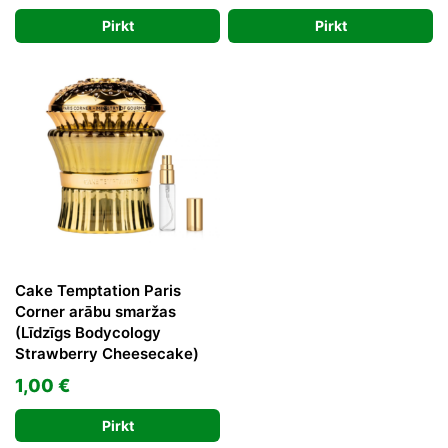
price
price
was:
is:
Pirkt
Pirkt
was:
is:
39,00 €.
26,62 €.
30,00 €.
21,78 €.
Cake Temptation Paris
Corner arābu smaržas
(Līdzīgs Bodycology
Strawberry Cheesecake)
1,00
€
Pirkt