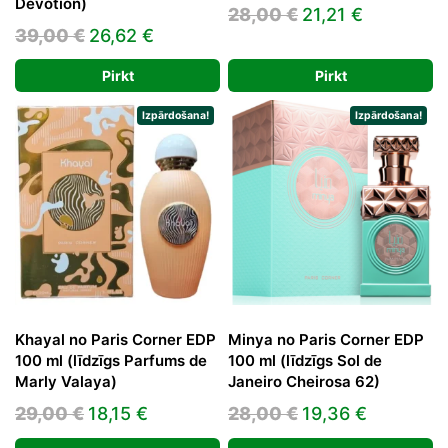
Devotion)
Original
Current
28,00
€
21,21
€
Original
Current
39,00
€
26,62
€
price
price
price
price
was:
is:
Pirkt
Pirkt
was:
is:
28,00 €.
21,21 €.
39,00 €.
26,62 €.
Izpārdošana!
Izpārdošana!
Khayal no Paris Corner EDP
Minya no Paris Corner EDP
100 ml (līdzīgs Parfums de
100 ml (līdzīgs Sol de
Marly Valaya)
Janeiro Cheirosa 62)
Original
Current
Original
Current
29,00
€
18,15
€
28,00
€
19,36
€
price
price
price
price