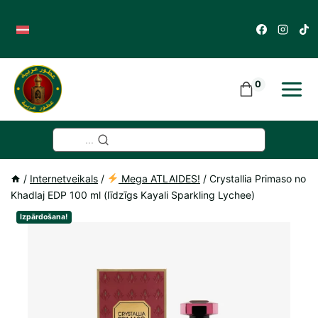
Skip
to
content
0
...
/
Internetveikals
/
Mega ATLAIDES!
/
Crystallia Primaso no
Khadlaj EDP 100 ml (līdzīgs Kayali Sparkling Lychee)
Izpārdošana!