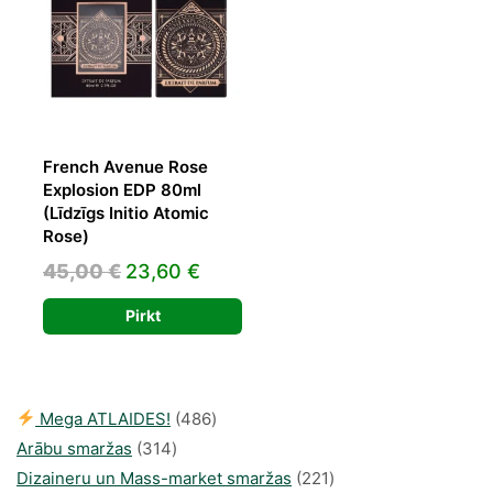
French Avenue Rose
Explosion EDP 80ml
(Līdzīgs Initio Atomic
Rose)
Original
Current
45,00
€
23,60
€
price
price
Pirkt
was:
is:
45,00 €.
23,60 €.
486
Mega ATLAIDES!
486
314
produkts
Arābu smaržas
314
produkti
221
Dizaineru un Mass-market smaržas
221