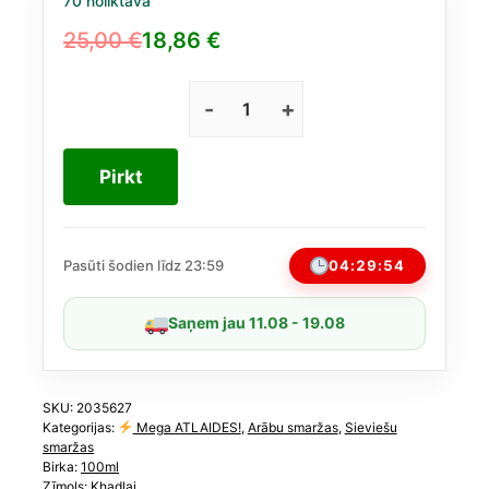
70 noliktavā
25,00
€
18,86
€
Original
Current
price
price
was:
is:
Crystallia
Primaso
25,00 €.
18,86 €.
no
Pirkt
Khadlaj
EDP
100
ml
04:29:54
Pasūti šodien līdz 23:59
(līdzīgs
Kayali
Saņem jau 11.08 - 19.08
Sparkling
Lychee)
daudzums
SKU:
2035627
Kategorijas:
Mega ATLAIDES!
,
Arābu smaržas
,
Sieviešu
smaržas
Birka:
100ml
Zīmols:
Khadlaj