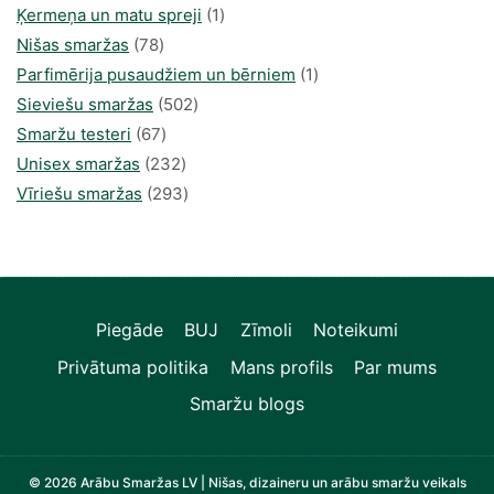
1
produkts
Ķermeņa un matu spreji
1
78
produkti
Nišas smaržas
78
produkts
1
Parfimērija pusaudžiem un bērniem
1
502
produkti
Sieviešu smaržas
502
67
produkts
Smaržu testeri
67
produkts
232
Unisex smaržas
232
produkts
293
Vīriešu smaržas
293
produkts
Piegāde
BUJ
Zīmoli
Noteikumi
Privātuma politika
Mans profils
Par mums
Smaržu blogs
© 2026 Arābu Smaržas LV | Nišas, dizaineru un arābu smaržu veikals