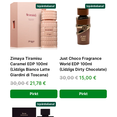
39,00 €.
24,81 €.
58,24 €.
33,72 €.
Izpārdošana!
Izpārdošana!
Zimaya Tiramisu
Just Choco Fragrance
Caramel EDP 100ml
World EDP 100ml
(Līdzīgs Bianco Latte
(Līdzīgs Dirty Chocolate)
Giardini di Toscana)
Original
Current
30,00
€
15,00
€
Original
Current
30,00
€
21,78
€
price
price
price
price
was:
is:
Pirkt
Pirkt
was:
is:
30,00 €.
15,00 €.
30,00 €.
21,78 €.
Izpārdošana!