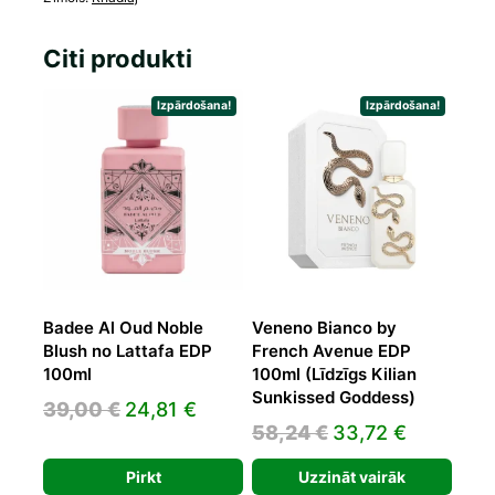
Citi produkti
Izpārdošana!
Izpārdošana!
Badee Al Oud Noble
Veneno Bianco by
Blush no Lattafa EDP
French Avenue EDP
100ml
100ml (Līdzīgs Kilian
Sunkissed Goddess)
Original
Current
39,00
€
24,81
€
Original
Current
58,24
€
33,72
€
price
price
price
price
was:
is:
Pirkt
Uzzināt vairāk
was:
is: