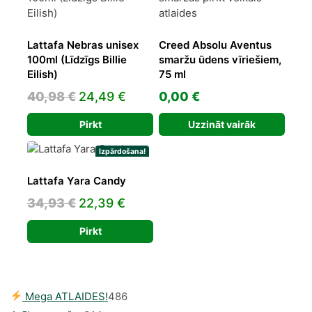
Lattafa Nebras unisex
Creed Absolu Aventus
100ml (Līdzīgs Billie
smaržu ūdens vīriešiem,
Eilish)
75 ml
Original
Current
40,98
€
24,49
€
0,00
€
price
price
Pirkt
Uzzināt vairāk
was:
is:
40,98 €.
24,49 €.
Izpārdošana!
Lattafa Yara Candy
Original
Current
34,93
€
22,39
€
price
price
Pirkt
was:
is:
34,93 €.
22,39 €.
486
Mega ATLAIDES!
486