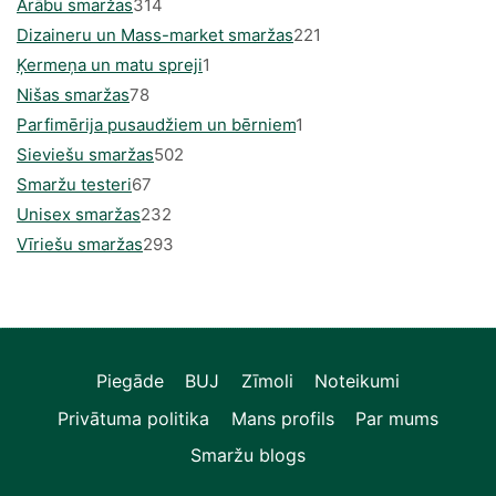
314
produkts
Arābu smaržas
314
produkti
221
Dizaineru un Mass-market smaržas
221
1
produkts
Ķermeņa un matu spreji
1
78
produkti
Nišas smaržas
78
produkts
1
Parfimērija pusaudžiem un bērniem
1
502
produkti
Sieviešu smaržas
502
67
produkts
Smaržu testeri
67
produkts
232
Unisex smaržas
232
produkts
293
Vīriešu smaržas
293
produkts
Piegāde
BUJ
Zīmoli
Noteikumi
Privātuma politika
Mans profils
Par mums
Smaržu blogs