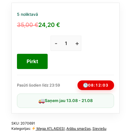
5 noliktavā
35,00
€
24,20
€
Original
Current
price
price
was:
is:
Date
Caramel
35,00 €.
24,20 €.
no
Pirkt
Paris
Corner
EDP
100
08:12:03
Pasūti šodien līdz 23:59
ml
(līdzīgs
Saņem jau 13.08 - 21.08
Lush
Sticky
Dates)
daudzums
SKU:
2070691
Kategorijas:
Mega ATLAIDES!
,
Arābu smaržas
,
Sieviešu