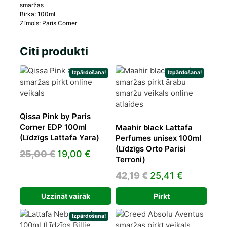
smaržas
Birka:
100ml
Zīmols:
Paris Corner
Citi produkti
Izpārdošana!
Izpārdošana!
Qissa Pink by Paris
Corner EDP 100ml
Maahir black Lattafa
(Līdzīgs Lattafa Yara)
Perfumes unisex 100ml
(Līdzīgs Orto Parisi
Original
Current
25,00
€
19,00
€
Terroni)
price
price
Original
Current
42,19
€
25,41
€
was:
is:
price
price
25,00 €.
19,00 €.
Uzzināt vairāk
Pirkt
was:
is:
42,19 €.
25,41 €.
Izpārdošana!