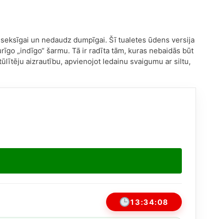
 seksīgai un nedaudz dumpīgai. Šī tualetes ūdens versija
rīgo „indīgo“ šarmu. Tā ir radīta tām, kuras nebaidās būt
ūlītēju aizrautību, apvienojot ledainu svaigumu ar siltu,
13:34:08