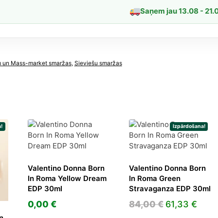
Saņem jau 13.08 - 21.
dzums
u un Mass-market smaržas
,
Sieviešu smaržas
!
Izpārdošana!
Valentino Donna Born
Valentino Donna Born
In Roma Yellow Dream
In Roma Green
EDP 30ml
Stravaganza EDP 30ml
Original
Curr
0,00
€
84,00
€
61,33
€
price
pric
n