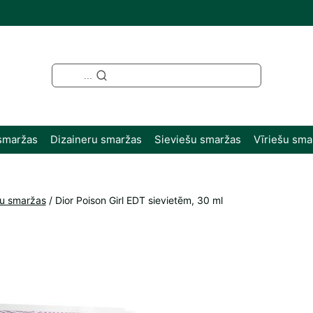
...
smaržas
Dizaineru smaržas
Sieviešu smaržas
Vīriešu sma
šu smaržas
/
Dior Poison Girl EDT sievietēm, 30 ml