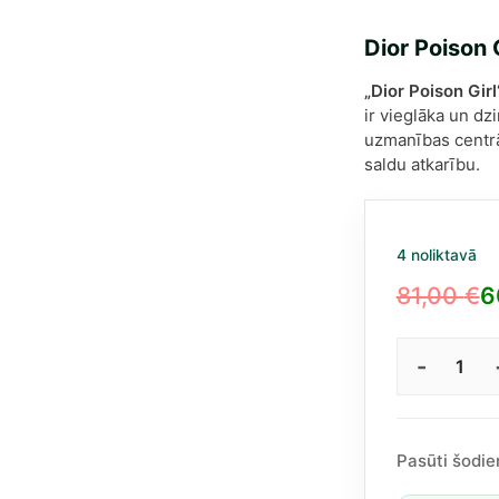
Dior Poison 
„Dior Poison Gir
ir vieglāka un dz
uzmanības centrā 
saldu atkarību.
4 noliktavā
81,00
€
6
Original
Current
price
price
Dior
was:
is:
Pois
81,00 €.
60,49 €.
Girl
EDT
Pasūti šodie
siev