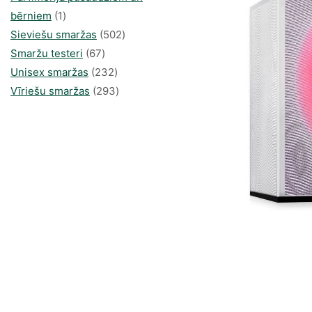
1
bērniem
1
produkti
502
Sieviešu smaržas
502
67
produkts
Smaržu testeri
67
produkts
232
Unisex smaržas
232
produkts
293
Vīriešu smaržas
293
produkts