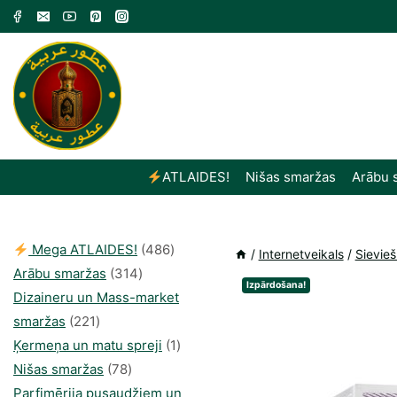
Skip
to
content
ATLAIDES!
Nišas smaržas
Arābu 
486
Mega ATLAIDES!
486
/
Internetveikals
/
Sievie
314
produkts
Arābu smaržas
314
Izpārdošana!
produkti
Dizaineru un Mass-market
221
smaržas
221
produkts
1
Ķermeņa un matu spreji
1
78
produkti
Nišas smaržas
78
produkts
Parfimērija pusaudžiem un