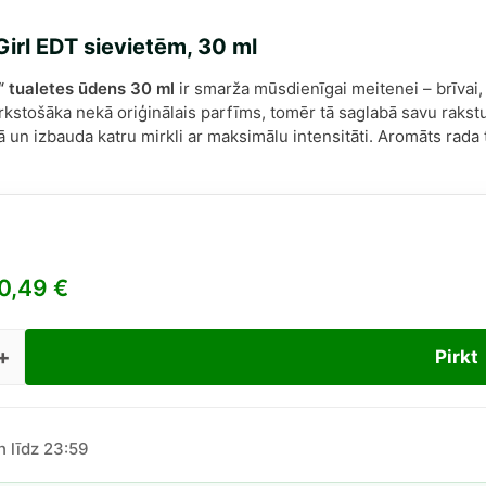
Girl EDT sievietēm, 30 ml
l“ tualetes ūdens 30 ml
ir smarža mūsdienīgai meitenei – brīvai,
irkstošāka nekā oriģinālais parfīms, tomēr tā saglabā savu rakstu
un izbauda katru mirkli ar maksimālu intensitāti. Aromāts rada t
0,49
€
Pirkt
on
n līdz 23:59
ietēm,