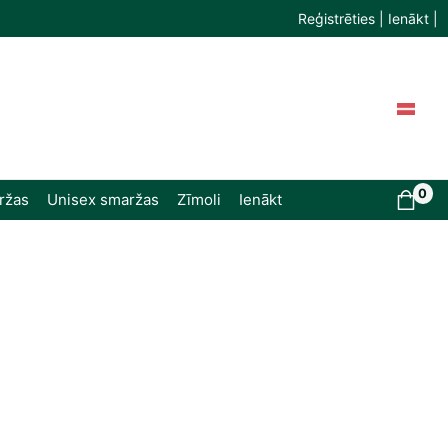
Reģistrēties | Ienākt |
0
ržas
Unisex smaržas
Zīmoli
Ienākt