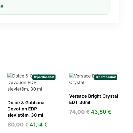
08
Izpārdošana!
Izpārdošana!
Versace Bright Crystal
EDT 30ml
Dolce & Gabbana
Devotion EDP
Original
Current
74,00
€
43,80
€
sievietēm, 30 ml
price
price
ent
Original
Current
80,00
€
41,14
€
was:
is:
e
price
price