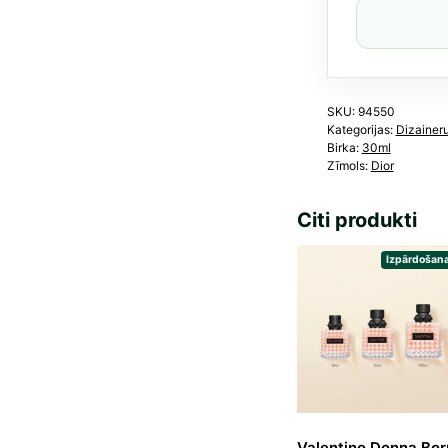
30
ml
dau
SKU:
94550
Kategorijas:
Dizainer
Birka:
30ml
Zīmols:
Dior
Citi produkti
Izpārdošana
Valentino Donna Bor