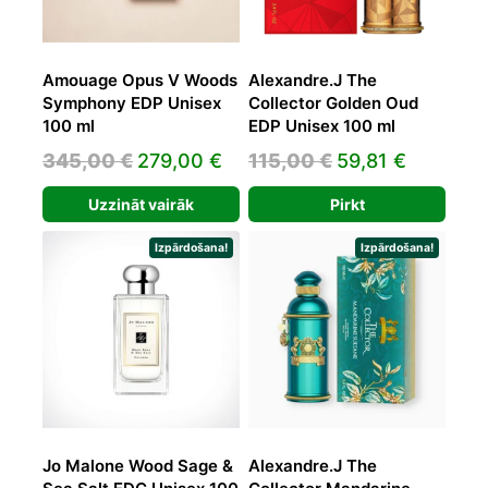
Amouage Opus V Woods
Alexandre.J The
Symphony EDP Unisex
Collector Golden Oud
100 ml
EDP Unisex 100 ml
Original
Current
Original
Current
345,00
€
279,00
€
115,00
€
59,81
€
price
price
price
price
Uzzināt vairāk
Pirkt
was:
is:
was:
is:
345,00 €.
279,00 €.
115,00 €.
59,81 €.
Izpārdošana!
Izpārdošana!
Jo Malone Wood Sage &
Alexandre.J The