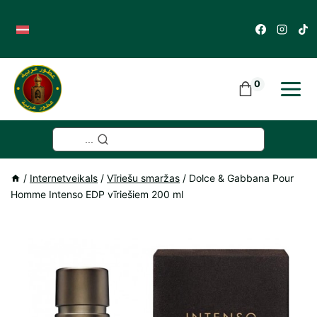
Skip
to
content
0
...
/
Internetveikals
/
Vīriešu smaržas
/
Dolce & Gabbana Pour
Homme Intenso EDP vīriešiem 200 ml