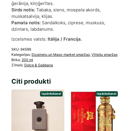
ģerānija, kliņģerītes.
Sirds notis:
Tabaka, siens, moepela akords,
muskatsalvija, klijas.
Pamata notis:
Sandalkoks, ciprese, muskuss,
dzintars, labdanums.
Izcelsmes valsts:
Itālija / Francija.
SKU:
94599
Kategorijas:
Dizaineru un Mass-market smaržas
,
Vīriešu smaržas
Birka:
200 ml
Zīmols:
Dolce & Gabbana
Citi produkti
Izpārdošana!
Izpārdošana!