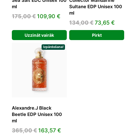
Sea Salt EDC Unisex 100
Collector Mandarine
ml
Sultane EDP Unisex 100
ml
Original
Current
175,00
€
109,90
€
Original
Current
134,00
€
73,65
€
price
price
price
price
was:
is:
Uzzināt vairāk
Pirkt
was:
is:
175,00 €.
109,90 €.
134,00 €.
73,65 €
Izpārdošana!
Alexandre.J Black
Beetle EDP Unisex 100
ml
Original
Current
365,00
€
163,57
€