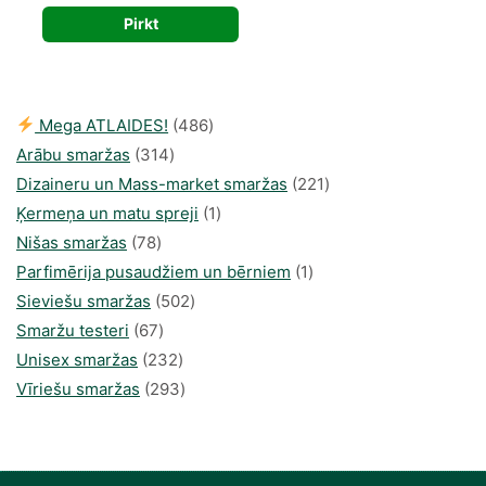
price
price
Pirkt
was:
is:
365,00 €.
163,57 €.
486
Mega ATLAIDES!
486
314
produkts
Arābu smaržas
314
produkti
221
Dizaineru un Mass-market smaržas
221
1
produkts
Ķermeņa un matu spreji
1
78
produkti
Nišas smaržas
78
produkts
1
Parfimērija pusaudžiem un bērniem
1
502
produkti
Sieviešu smaržas
502
67
produkts
Smaržu testeri
67
produkts
232
Unisex smaržas
232
produkts
293
Vīriešu smaržas
293
produkts