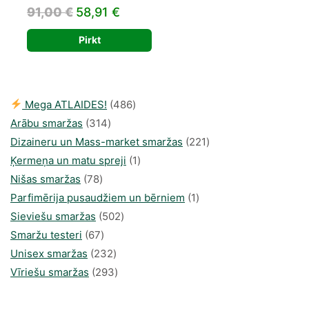
Original
Current
91,00
€
58,91
€
price
price
Pirkt
was:
is:
91,00 €.
58,91 €.
486
Mega ATLAIDES!
486
314
produkts
Arābu smaržas
314
produkti
221
Dizaineru un Mass-market smaržas
221
1
produkts
Ķermeņa un matu spreji
1
78
produkti
Nišas smaržas
78
produkts
1
Parfimērija pusaudžiem un bērniem
1
502
produkti
Sieviešu smaržas
502
67
produkts
Smaržu testeri
67
produkts
232
Unisex smaržas
232
produkts
293
Vīriešu smaržas
293
produkts