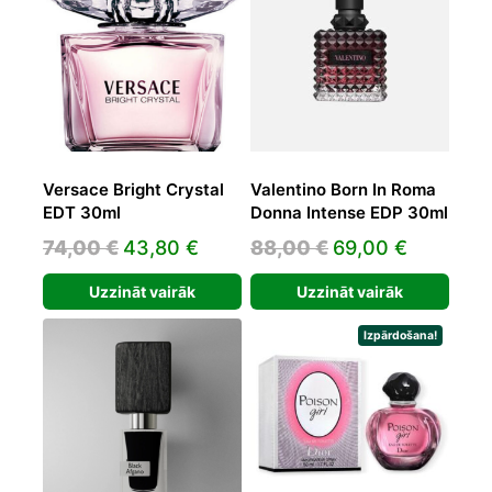
Versace Bright Crystal
Valentino Born In Roma
EDT 30ml
Donna Intense EDP 30ml
Original
Current
Original
Current
74,00
€
43,80
€
88,00
€
69,00
€
price
price
price
price
Uzzināt vairāk
Uzzināt vairāk
was:
is:
was:
is:
74,00 €.
43,80 €.
88,00 €.
69,00 €.
Izpārdošana!