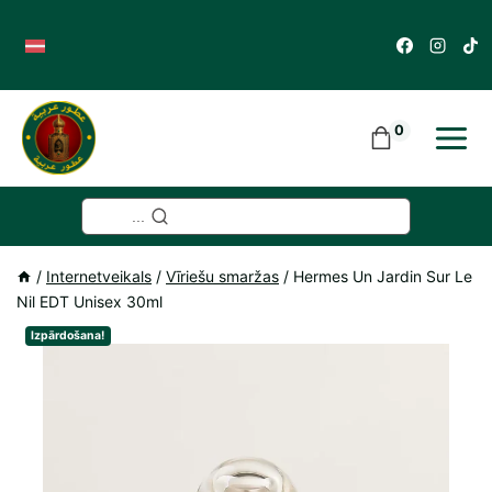
Skip
to
content
0
...
/
Internetveikals
/
Vīriešu smaržas
/
Hermes Un Jardin Sur Le
Nil EDT Unisex 30ml
Izpārdošana!