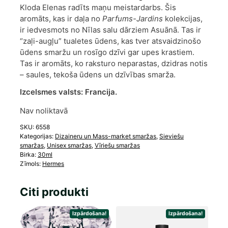
Kloda Elenas radīts maņu meistardarbs. Šis
aromāts, kas ir daļa no
Parfums-Jardins
kolekcijas,
ir iedvesmots no Nīlas salu dārziem Asuānā. Tas ir
“zaļi-augļu” tualetes ūdens, kas tver atsvaidzinošo
ūdens smaržu un rosīgo dzīvi gar upes krastiem.
Tas ir aromāts, ko raksturo neparastas, dzidras notis
– saules, tekoša ūdens un dzīvības smarža.
Izcelsmes valsts:
Francija.
Nav noliktavā
SKU:
6558
Kategorijas:
Dizaineru un Mass-market smaržas
,
Sieviešu
smaržas
,
Unisex smaržas
,
Vīriešu smaržas
Birka:
30ml
Zīmols:
Hermes
Citi produkti
Izpārdošana!
Izpārdošana!