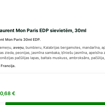
Laurent Mon Paris EDP sievietēm, 30ml
ent Mon Paris 30ml EDP.
zemeņu,
aveņu
, bumbieru, Kalabrijas bergamotes, mandarīna, ap
ras zieda, peonijas, jasmīna sambaka, ķīniešu jasmīna, apelsīna 
onēzijas pačūlijas lapas, baltais muskuss, ambroksāns, pačūlija, 
:
Francija.
0,68
€