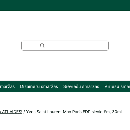
...
smaržas
Dizaineru smaržas
Sieviešu smaržas
Vīriešu sma
a ATLAIDES!
/
Yves Saint Laurent Mon Paris EDP sievietēm, 30ml