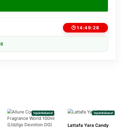
🕒
14:49:28
08
Izpārdošana!
Izpārdošana!
Lattafa Yara Candy