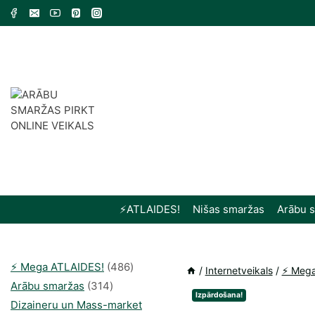
Skip
to
content
⚡️ATLAIDES!
Nišas smaržas
Arābu 
486
⚡️ Mega ATLAIDES!
486
/
Internetveikals
/
⚡️ Meg
314
produkts
Arābu smaržas
314
Izpārdošana!
produkti
Dizaineru un Mass-market