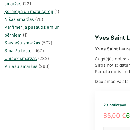
221
smaržas
221
produkts
1
Ķermeņa un matu spreji
1
78
produkti
Nišas smaržas
78
produkts
Parfimērija pusaudžiem un
1
bērniem
1
Yves Saint 
produkti
502
Sieviešu smaržas
502
Yves Saint Laur
67
produkts
Smaržu testeri
67
produkts
232
Unisex smaržas
232
Augšējās notis: 
Sirds notis: datū
produkts
293
Vīriešu smaržas
293
Pamata notis: Ind
produkts
Izcelsmes valsts
23 noliktavā
85,00
€
6
Original
Current
price
price