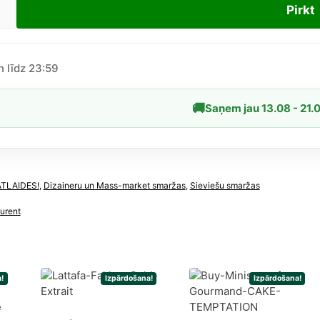
Pirkt
ent
n līdz 23:59
🚚
Saņem jau 13.08 - 21.
ietēm,
dzums
ATLAIDES!
,
Dizaineru un Mass-market smaržas
,
Sieviešu smaržas
urent
!
Izpārdošana!
Izpārdošana!