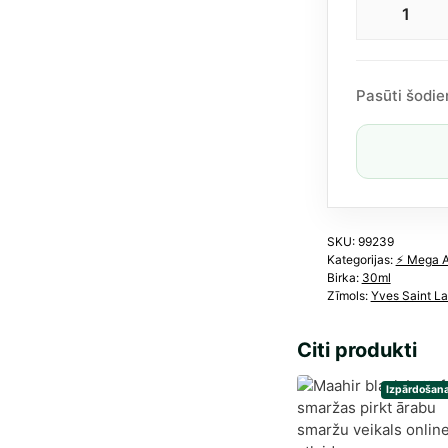
Yves
was:
is:
Saint
85,00 €.
60,68 €.
Laur
Mon
Pasūti šodie
Paris
EDP
siev
30ml
dau
SKU:
99239
Kategorijas:
⚡️ Mega 
Birka:
30ml
Zīmols:
Yves Saint La
Citi produkti
Izpārdošana