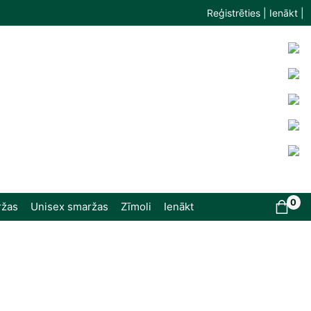
Reģistrēties | Ienākt |
0
ržas
Unisex smaržas
Zīmoli
Ienākt