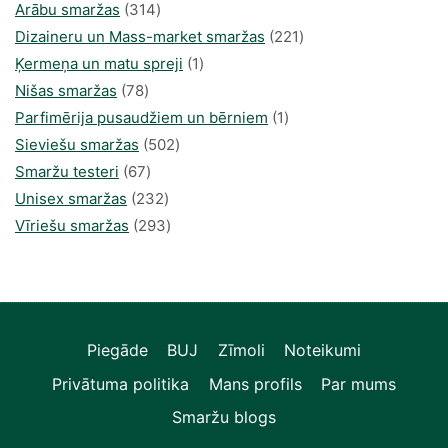
314
produkts
Arābu smaržas
314
produkti
221
Dizaineru un Mass-market smaržas
221
1
produkts
Ķermeņa un matu spreji
1
78
produkti
Nišas smaržas
78
produkts
1
Parfimērija pusaudžiem un bērniem
1
502
produkti
Sieviešu smaržas
502
67
produkts
Smaržu testeri
67
produkts
232
Unisex smaržas
232
produkts
293
Vīriešu smaržas
293
produkts
Piegāde
BUJ
Zīmoli
Noteikumi
Privātuma politika
Mans profils
Par mums
Smaržu blogs