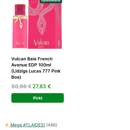
25,00 €.
19,00 €.
Izpārdošana!
Vulcan Baie French
Avenue EDP 100ml
(Līdzīgs Lucas 777 Pink
Boa)
Original
Current
50,66
€
27,83
€
price
price
Pirkt
was:
is:
50,66 €.
27,83 €.
486
Mega ATLAIDES!
486