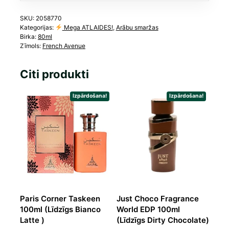
daudzums
SKU:
2058770
Kategorijas:
Mega ATLAIDES!
,
Arābu smaržas
Birka:
80ml
Zīmols:
French Avenue
Citi produkti
Izpārdošana!
Izpārdošana!
Paris Corner Taskeen
Just Choco Fragrance
100ml (Līdzīgs Bianco
World EDP 100ml
Latte )
(Līdzīgs Dirty Chocolate)