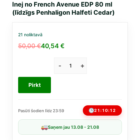
Inej no French Avenue EDP 80 ml
(līdzīgs Penhaligon Halfeti Cedar)
21 noliktavā
50,00
€
40,54
€
Original
Current
price
price
was:
is:
Inej
no
50,00 €.
40,54 €.
French
Pirkt
Avenue
EDP
80
ml
21:10:12
Pasūti šodien līdz 23:59
(līdzīgs
Penhaligon
Saņem jau 13.08 - 21.08
Halfeti
Cedar)