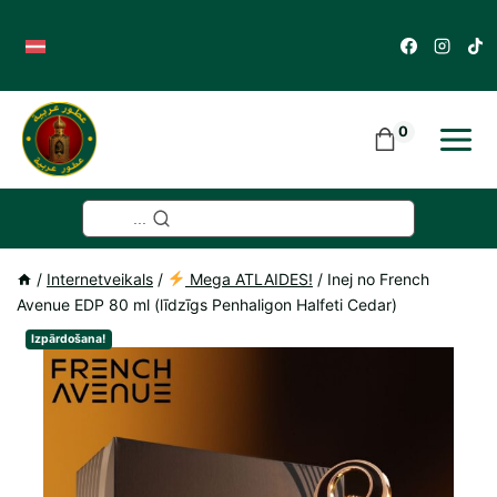
Skip
to
content
0
...
/
Internetveikals
/
Mega ATLAIDES!
/
Inej no French
Avenue EDP 80 ml (līdzīgs Penhaligon Halfeti Cedar)
Izpārdošana!