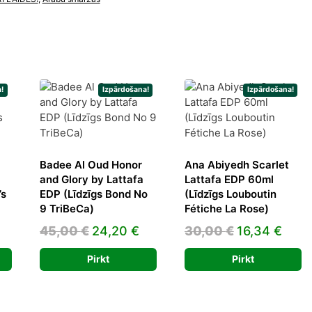
dzums
!
Izpārdošana!
Izpārdošana!
Badee Al Oud Honor
Ana Abiyedh Scarlet
and Glory by Lattafa
Lattafa EDP 60ml
’s
EDP (Līdzīgs Bond No
(Līdzīgs Louboutin
9 TriBeCa)
Fétiche La Rose)
urrent
Original
Current
Original
Curr
45,00
€
24,20
€
30,00
€
16,34
€
rice
price
price
price
pric
Pirkt
Pirkt
s:
was:
is:
was:
is:
0,70 €.
45,00 €.
24,20 €.
30,00 €.
16,3