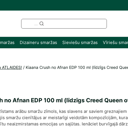
...
smaržas
Dizaineru smaržas
Sieviešu smaržas
Vīriešu sma
a ATLAIDES!
/
Kiaana Crush no Afnan EDP 100 ml (līdzīgs Creed Queen
 no Afnan EDP 100 ml (līdzīgs Creed Queen of
pazīstams arābu smaržu zīmols, kas slavens ar saviem greznajiem
ājis smaržu cienītājus ar meistarīgi veidotām kompozīcijām, kura
isītu neaizmirstamas emocijas un sajūtas. Ienāciet burvīgajā dārz