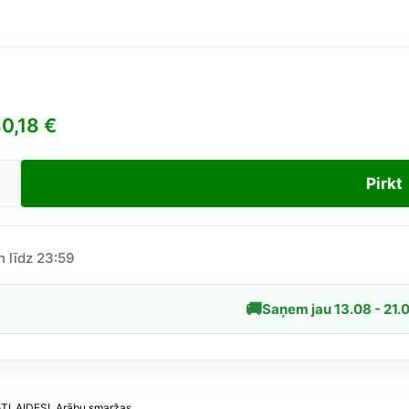
0,18
€
Pirkt
na
h
n
n līdz 23:59
🚚
Saņem jau 13.08 - 21.
īgs
d
en
ATLAIDES!
,
Arābu smaržas