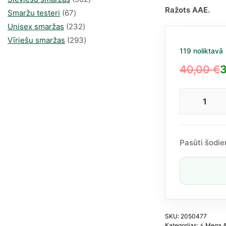
Ražots AAE.
67
produkts
Smaržu testeri
67
produkts
232
Unisex smaržas
232
produkts
293
Vīriešu smaržas
293
119 noliktavā
produkts
40,00
€
3
Original
Current
price
price
Kiaa
was:
is:
Crus
40,00 €.
30,18 €.
no
Afna
Pasūti šodie
EDP
100
ml
(līdz
Cree
Que
of
SKU:
2050477
Kategorijas:
⚡️ Mega 