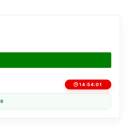
🕒
14:54:01
08