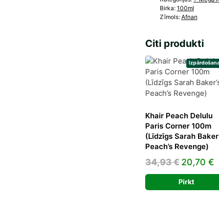
Silk)
Birka:
100ml
dau
Zīmols:
Afnan
Citi produkti
Izpārdošana
Khair Peach Delulu
Paris Corner 100m
(Līdzīgs Sarah Baker
Peach’s Revenge)
Original
C
34,93
€
20,70
€
price
p
Pirkt
was:
i
34,93 €.
2