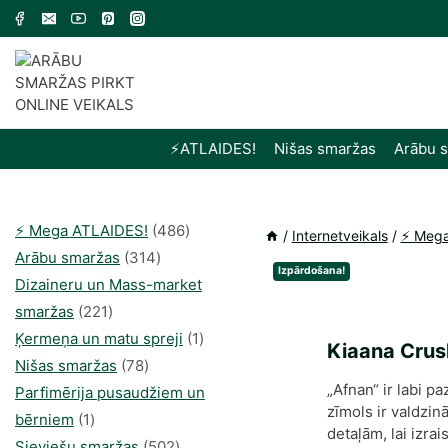
Skip
to
content
⚡️ATLAIDES!
Nišas smaržas
Arābu 
486
⚡️ Mega ATLAIDES!
486
/
Internetveikals
/
⚡️ Meg
314
produkts
Arābu smaržas
314
Izpārdošana!
produkti
Dizaineru un Mass-market
221
smaržas
221
produkts
1
Ķermeņa un matu spreji
1
Kiaana Crush
78
produkti
Nišas smaržas
78
„Afnan“ ir labi 
produkts
Parfimērija pusaudžiem un
zīmols ir valdzin
1
bērniem
1
detaļām, lai izra
produkti
502
Sieviešu smaržas
502