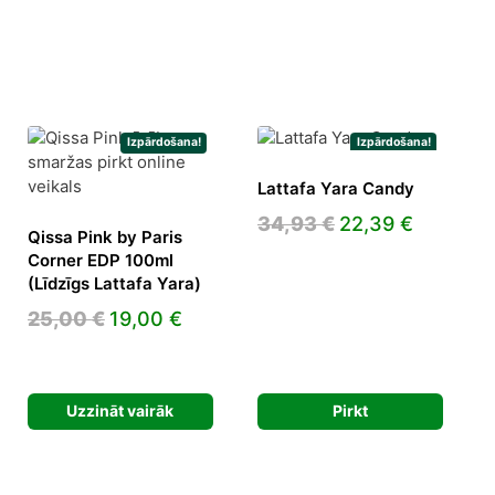
Izpārdošana!
Izpārdošana!
Lattafa Yara Candy
Original
Current
34,93
€
22,39
€
Qissa Pink by Paris
price
price
Corner EDP 100ml
was:
is:
(Līdzīgs Lattafa Yara)
34,93 €.
22,39 €.
Original
Current
25,00
€
19,00
€
price
price
ent
was:
is:
e
25,00 €.
19,00 €.
Uzzināt vairāk
Pirkt
4 €.