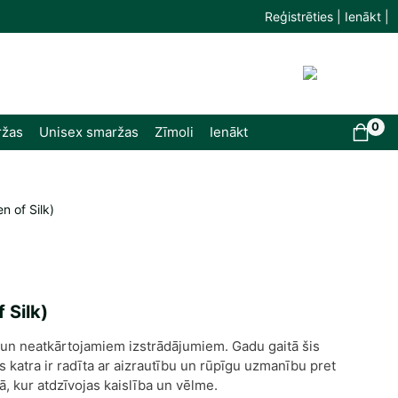
Reģistrēties | Ienākt |
0
ržas
Unisex smaržas
Zīmoli
Ienākt
 of Silk)
 Silk)
 un neatkārtojamiem izstrādājumiem. Gadu gaitā šis
s katra ir radīta ar aizrautību un rūpīgu uzmanību pret
ā, kur atdzīvojas kaislība un vēlme.