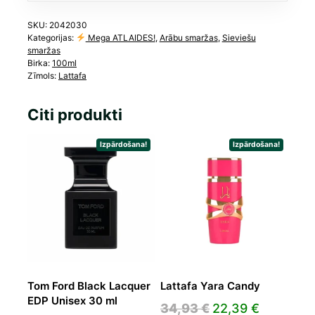
SKU:
2042030
Kategorijas:
Mega ATLAIDES!
,
Arābu smaržas
,
Sieviešu
smaržas
Birka:
100ml
Zīmols:
Lattafa
Citi produkti
Izpārdošana!
Izpārdošana!
Tom Ford Black Lacquer
Lattafa Yara Candy
EDP Unisex 30 ml
Original
Current
34,93
€
22,39
€