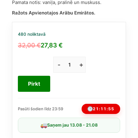
Pamata notis: vaniļa, pralinē un muskuss.
Ražots Apvienotajos Arābu Emirātos.
480 noliktavā
32,00
€
27,83
€
Original
Current
price
price
was:
is:
Lattafa
Eclaire
32,00 €.
27,83 €.
EDP
Pirkt
100
ml
daudzums
21:11:54
Pasūti šodien līdz 23:59
Saņem jau 13.08 - 21.08