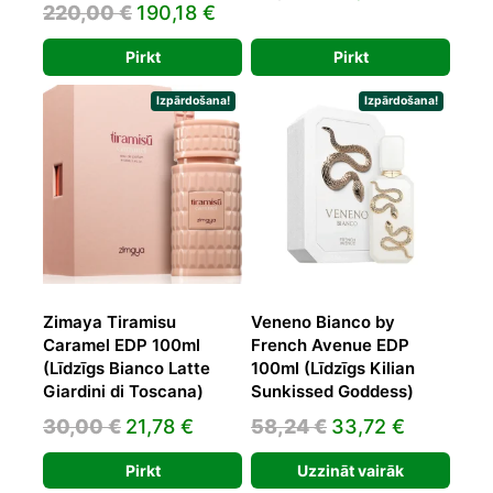
Original
Current
220,00
€
190,18
€
price
price
price
price
was:
is:
Pirkt
Pirkt
was:
is:
34,93 €.
22,39 €.
220,00 €.
190,18 €.
Izpārdošana!
Izpārdošana!
Zimaya Tiramisu
Veneno Bianco by
Caramel EDP 100ml
French Avenue EDP
(Līdzīgs Bianco Latte
100ml (Līdzīgs Kilian
Giardini di Toscana)
Sunkissed Goddess)
Original
Current
Original
Current
30,00
€
21,78
€
58,24
€
33,72
€
price
price
price
price
Pirkt
Uzzināt vairāk
was:
is:
was:
is: