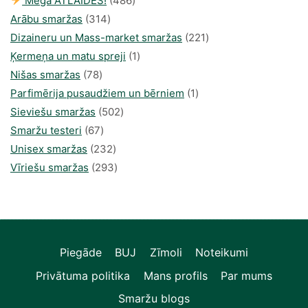
Mega ATLAIDES!
486
314
produkts
Arābu smaržas
314
produkti
221
Dizaineru un Mass-market smaržas
221
1
produkts
Ķermeņa un matu spreji
1
78
produkti
Nišas smaržas
78
produkts
1
Parfimērija pusaudžiem un bērniem
1
502
produkti
Sieviešu smaržas
502
67
produkts
Smaržu testeri
67
produkts
232
Unisex smaržas
232
produkts
293
Vīriešu smaržas
293
produkts
Piegāde
BUJ
Zīmoli
Noteikumi
Privātuma politika
Mans profils
Par mums
Smaržu blogs