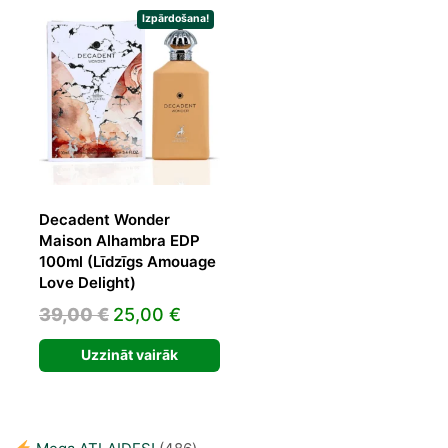
30,00 €.
21,78 €.
58,24 €.
33,72 €.
Izpārdošana!
Decadent Wonder
Maison Alhambra EDP
100ml (Līdzīgs Amouage
Love Delight)
Original
Current
39,00
€
25,00
€
price
price
Uzzināt vairāk
was:
is:
39,00 €.
25,00 €.
486