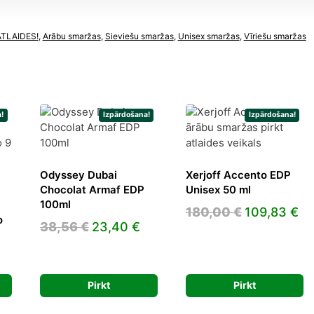
ATLAIDES!
,
Arābu smaržas
,
Sieviešu smaržas
,
Unisex smaržas
,
Vīriešu smaržas
!
Izpārdošana!
Izpārdošana!
Odyssey Dubai
Xerjoff Accento EDP
Chocolat Armaf EDP
Unisex 50 ml
100ml
Original
Cu
180,00
€
109,83
€
o
Original
Current
38,56
€
23,40
€
price
pr
price
price
was:
is:
Current
was:
is:
180,00 €.
10
rice
38,56 €.
23,40 €.
Pirkt
Pirkt
s:
4,20 €.