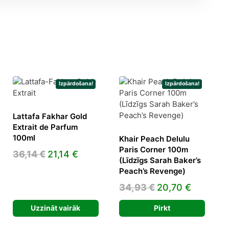
Izpārdošana!
Izpārdošana!
Lattafa Fakhar Gold
Extrait de Parfum
100ml
Khair Peach Delulu
Paris Corner 100m
Original
Current
rrent
36,14
€
21,14
€
(Līdzīgs Sarah Baker’s
price
price
ice
Peach’s Revenge)
was:
is:
Original
Current
34,93
€
20,70
€
36,14 €.
21,14 €.
9,83 €.
price
price
Uzzināt vairāk
Pirkt
was:
is:
34,93 €.
20,70 €.