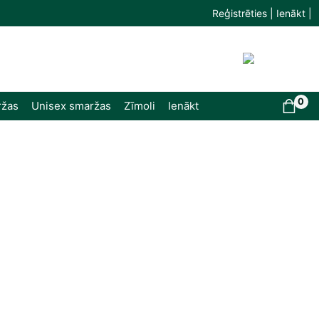
Reģistrēties | Ienākt |
0
ržas
Unisex smaržas
Zīmoli
Ienākt