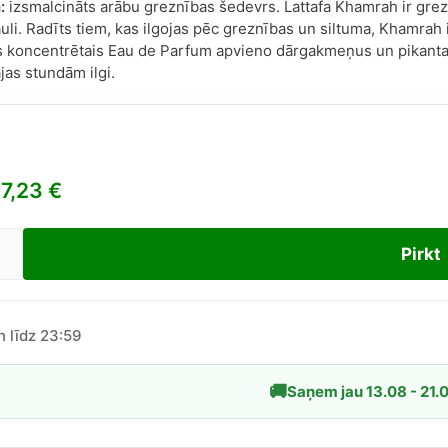
:
izsmalcināts arābu greznības šedevrs. Lattafa Khamrah ir grezn
uli. Radīts tiem, kas ilgojas pēc greznības un siltuma, Khamrah ir
s koncentrētais Eau de Parfum apvieno dārgakmeņus un pikantas
jas stundām ilgi.
7,23
€
Pirkt
fa
rah
n līdz 23:59
dzums
🚚
Saņem jau 13.08 - 21.