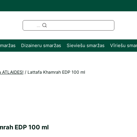
...
smaržas
Dizaineru smaržas
Sieviešu smaržas
Vīriešu sma
a ATLAIDES!
/
Lattafa Khamrah EDP 100 ml
mrah EDP 100 ml