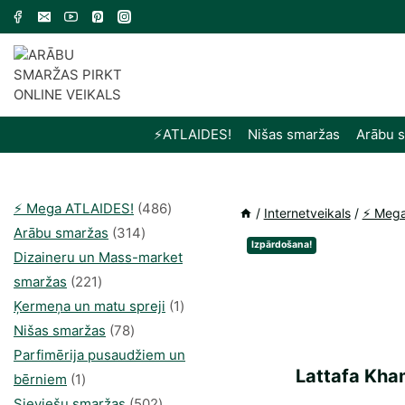
Skip
to
content
⚡️ATLAIDES!
Nišas smaržas
Arābu 
486
⚡️ Mega ATLAIDES!
486
/
Internetveikals
/
⚡️ Meg
314
produkts
Arābu smaržas
314
Izpārdošana!
produkti
Dizaineru un Mass-market
221
smaržas
221
produkts
1
Ķermeņa un matu spreji
1
78
produkti
Nišas smaržas
78
produkts
Parfimērija pusaudžiem un
Lattafa Kha
1
bērniem
1
produkti
502
Sieviešu smaržas
502