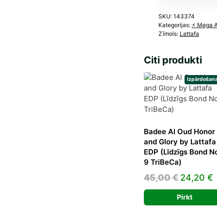
SKU:
143374
Kategorijas:
⚡️ Mega 
Zīmols:
Lattafa
Citi produkti
Izpārdošana
Badee Al Oud Honor
and Glory by Lattafa
EDP (Līdzīgs Bond N
9 TriBeCa)
Original
45,00
€
24,20
€
price
p
Pirkt
was:
i
45,00 €.
2