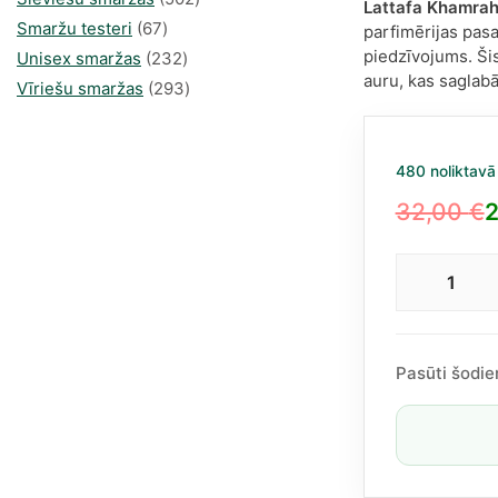
Lattafa Khamrah
67
produkts
Smaržu testeri
67
parfimērijas pasa
piedzīvojums. Ši
produkts
232
Unisex smaržas
232
auru, kas saglabā
produkts
293
Vīriešu smaržas
293
produkts
480 noliktavā
32,00
€
2
Original
Current
price
price
Latta
was:
is:
Kham
32,00 €.
27,23 €.
EDP
100
Pasūti šodie
ml
dau