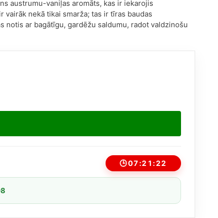
s austrumu-vaniļas aromāts, kas ir iekarojis
 vairāk nekā tikai smarža; tas ir tīras baudas
 notis ar bagātīgu, gardēžu saldumu, radot valdzinošu
🕒
07:21:22
08