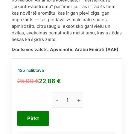
„pikanto-austrumu” parfimērijā. Tas ir radīts tiem,
kas novērtē aromātu, kas ir gan pievilcīgs, gan
impozants — tas piedāvā izsmalcinātu saules
apmirdzētu citrusaugļu, eksotisko garšvielu un
dziļas, sveķainas pamatnotis maisījumu, kas uz ādas
liekas kā šķidrs zelts.
Izcelsmes valsts:
Apvienotie Arābu Emirāti (AAE).
425 noliktavā
25,00
€
22,86
€
Original
Current
price
price
was:
is:
Maison
Alhambra
25,00 €.
22,86 €.
Luxe
Pirkt
Gold
EDP