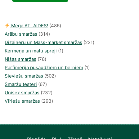
was:
is:
38,56 €.
23,40 €.
486
Mega ATLAIDES!
486
314
produkts
Arābu smaržas
314
produkti
221
Dizaineru un Mass-market smaržas
221
1
produkts
Ķermeņa un matu spreji
1
78
produkti
Nišas smaržas
78
produkts
1
Parfimērija pusaudžiem un bērniem
1
502
produkti
Sieviešu smaržas
502
67
produkts
Smaržu testeri
67
produkts
232
Unisex smaržas
232
produkts
293
Vīriešu smaržas
293
produkts