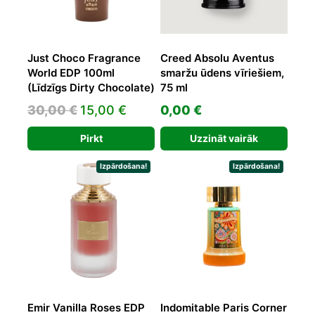
Just Choco Fragrance
Creed Absolu Aventus
World EDP 100ml
smaržu ūdens vīriešiem,
(Līdzīgs Dirty Chocolate)
75 ml
Original
Current
30,00
€
15,00
€
0,00
€
price
price
Pirkt
Uzzināt vairāk
was:
is:
30,00 €.
15,00 €.
Izpārdošana!
Izpārdošana!
Emir Vanilla Roses EDP
Indomitable Paris Corner