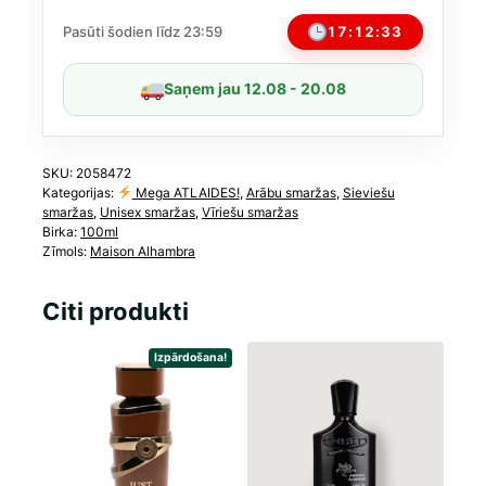
Unisex
100
17:12:32
Pasūti šodien līdz 23:59
ml
(līdzīgs
Saņem jau 12.08 - 20.08
Bond
No.
9)
daudzums
SKU:
2058472
Kategorijas:
Mega ATLAIDES!
,
Arābu smaržas
,
Sieviešu
smaržas
,
Unisex smaržas
,
Vīriešu smaržas
Birka:
100ml
Zīmols:
Maison Alhambra
Citi produkti
Izpārdošana!