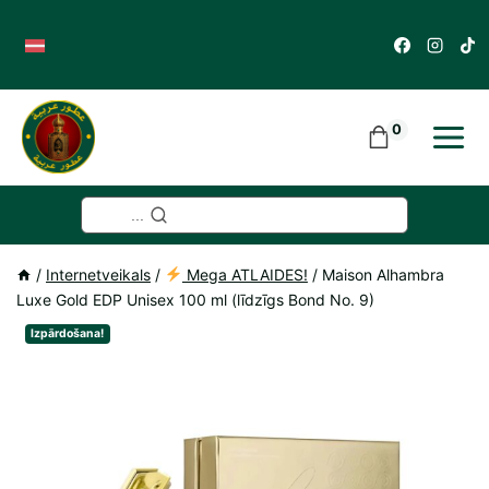
Skip
to
content
0
...
/
Internetveikals
/
Mega ATLAIDES!
/
Maison Alhambra
Luxe Gold EDP Unisex 100 ml (līdzīgs Bond No. 9)
Izpārdošana!