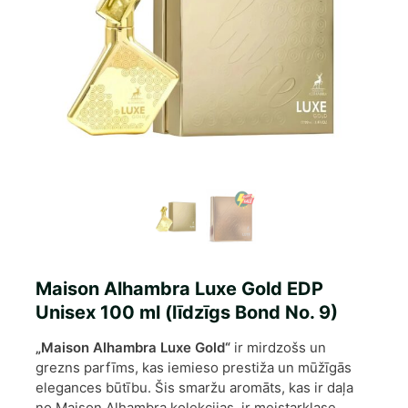
Maison Alhambra Luxe Gold EDP
Unisex 100 ml (līdzīgs Bond No. 9)
„Maison Alhambra Luxe Gold“
ir mirdzošs un
grezns parfīms, kas iemieso prestiža un mūžīgās
elegances būtību. Šis smaržu aromāts, kas ir daļa
no Maison Alhambra kolekcijas, ir meistarklase