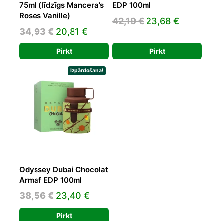
75ml (līdzīgs Mancera’s
EDP 100ml
Roses Vanille)
Original
Current
42,19
€
23,68
€
Original
Current
34,93
€
20,81
€
price
price
price
price
was:
is:
Pirkt
Pirkt
was:
is:
42,19 €.
23,68 €.
34,93 €.
20,81 €.
Izpārdošana!
Odyssey Dubai Chocolat
Armaf EDP 100ml
Original
Current
38,56
€
23,40
€
price
price
Pirkt