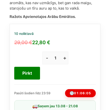
aromāts, kas nav uzmācīgs, bet gan rada maigu,
starojošu un tīru auru ap to, kas to valkā.
Ražots Apvienotajos Arābu Emirātos.
10 noliktavā
29,00
€
22,80
€
Original
Current
price
price
was:
is:
Maison
Alhambra
29,00 €.
22,80 €.
The
Pirkt
Myth
EDP
100
ml
01:06:04
Pasūti šodien līdz 23:59
(līdzīgs
Gucci
Saņem jau 13.08 - 21.08
A