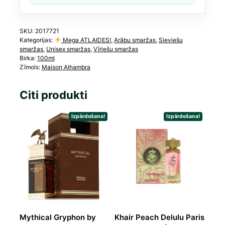
Song
for
the
SKU:
2017721
Kategorijas:
Mega ATLAIDES!
,
Arābu smaržas
,
Sieviešu
Rose)
smaržas
,
Unisex smaržas
,
Vīriešu smaržas
daudzums
Birka:
100ml
Zīmols:
Maison Alhambra
Citi produkti
Izpārdošana!
Izpārdošana!
Mythical Gryphon by
Khair Peach Delulu Paris