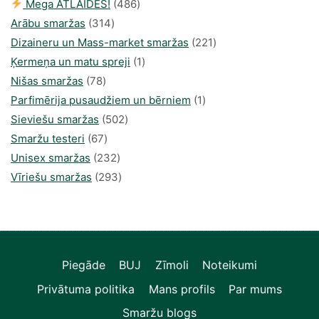
486
Mega ATLAIDES!
486
314
produkts
Arābu smaržas
314
produkti
221
Dizaineru un Mass-market smaržas
221
1
produkts
Ķermeņa un matu spreji
1
78
produkti
Nišas smaržas
78
produkts
1
Parfimērija pusaudžiem un bērniem
1
502
produkti
Sieviešu smaržas
502
67
produkts
Smaržu testeri
67
produkts
232
Unisex smaržas
232
produkts
293
Vīriešu smaržas
293
produkts
Piegāde
BUJ
Zīmoli
Noteikumi
Privātuma politika
Mans profils
Par mums
Smaržu blogs