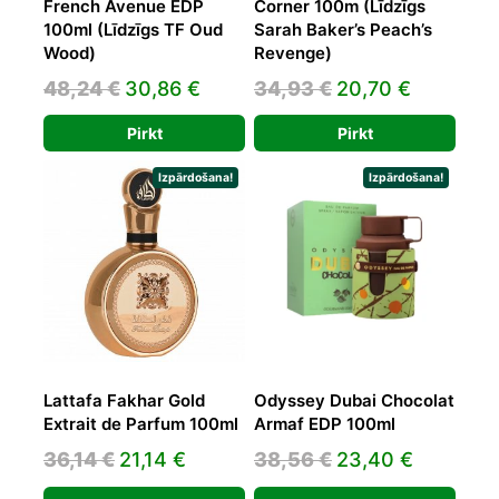
French Avenue EDP
Corner 100m (Līdzīgs
100ml (Līdzīgs TF Oud
Sarah Baker’s Peach’s
Wood)
Revenge)
Original
Current
Original
Current
48,24
€
30,86
€
34,93
€
20,70
€
price
price
price
price
Pirkt
Pirkt
was:
is:
was:
is:
48,24 €.
30,86 €.
34,93 €.
20,70 €.
Izpārdošana!
Izpārdošana!
Lattafa Fakhar Gold
Odyssey Dubai Chocolat
Extrait de Parfum 100ml
Armaf EDP 100ml
Original
Current
Original
Current
36,14
€
21,14
€
38,56
€
23,40
€
price
price
price
price