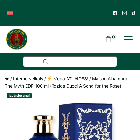
Skip
to
content
0
...
/
Internetveikals
/
Mega ATLAIDES!
/
Maison Alhambra
The Myth EDP 100 ml (līdzīgs Gucci A Song for the Rose)
Izpārdošana!