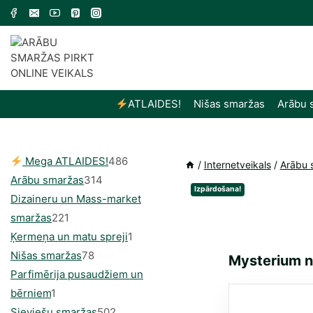
Skip
to
content
ATLAIDES!
Nišas smaržas
Arābu 
486
Mega ATLAIDES!
486
/
Internetveikals
/
Arābu 
314
produkts
Arābu smaržas
314
Izpārdošana!
produkti
Dizaineru un Mass-market
221
smaržas
221
produkts
1
Ķermeņa un matu spreji
1
78
produkti
Nišas smaržas
78
Mysterium no
produkts
Parfimērija pusaudžiem un
1
bērniem
1
produkti
502
Sieviešu smaržas
502