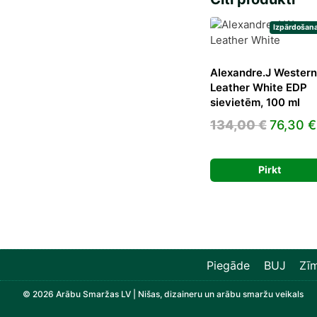
Izpārdošana
Alexandre.J Western
Leather White EDP
sievietēm, 100 ml
Origina
134,00
€
76,30
€
price
was:
Pirkt
134,00 
Piegāde
BUJ
Zīm
© 2026 Arābu Smaržas LV | Nišas, dizaineru un arābu smaržu veikals