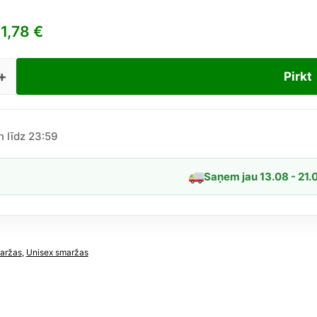
1,78
€
Pirkt
erium
er
n līdz 23:59
Saņem jau 13.08 - 21.
īgs
ff
i
aržas
,
Unisex smaržas
key
al)
dzums