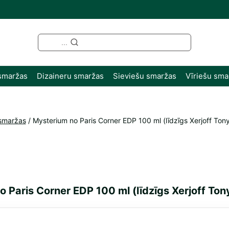
...
smaržas
Dizaineru smaržas
Sieviešu smaržas
Vīriešu sma
smaržas
/
Mysterium no Paris Corner EDP 100 ml (līdzīgs Xerjoff To
 Paris Corner EDP 100 ml (līdzīgs Xerjoff To