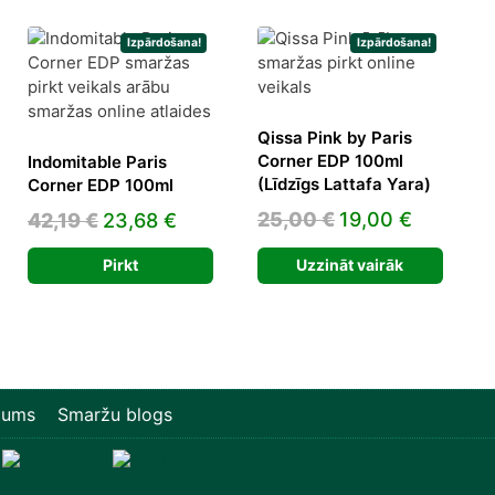
Izpārdošana!
Izpārdošana!
Qissa Pink by Paris
Corner EDP 100ml
Indomitable Paris
(Līdzīgs Lattafa Yara)
Corner EDP 100ml
rent
Original
Current
Original
Current
25,00
€
19,00
€
42,19
€
23,68
€
e
price
price
price
price
Pirkt
Uzzināt vairāk
was:
is:
was:
is:
7 €.
25,00 €.
19,00 €.
42,19 €.
23,68 €.
mums
Smaržu blogs