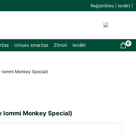
Reģistrēties | Ienākt |
0
ržas
Unisex smaržas
Zīmoli
Ienākt
ny Iommi Monkey Special)
ny Iommi Monkey Special)