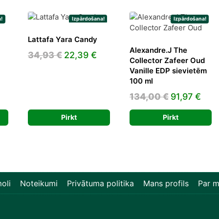
!
Izpārdošana!
Izpārdošana!
Lattafa Yara Candy
Alexandre.J The
Original
Current
34,93
€
22,39
€
Collector Zafeer Oud
price
price
Vanille EDP sievietēm
was:
is:
100 ml
l
Current
34,93 €.
22,39 €.
Original
Cur
134,00
€
91,97
€
price
price
pric
is:
Pirkt
Pirkt
was:
is:
€.
76,30 €.
134,00 €.
91,9
oli
Noteikumi
Privātuma politika
Mans profils
Par 