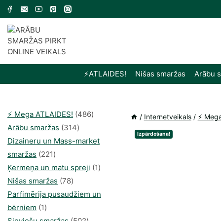
Skip
to
content
⚡️ATLAIDES!
Nišas smaržas
Arābu 
486
⚡️ Mega ATLAIDES!
486
/
Internetveikals
/
⚡️ Meg
314
produkts
Arābu smaržas
314
Izpārdošana!
produkti
Dizaineru un Mass-market
221
smaržas
221
produkts
1
Ķermeņa un matu spreji
1
78
produkti
Nišas smaržas
78
produkts
Parfimērija pusaudžiem un
1
bērniem
1
produkti
502
Sieviešu smaržas
502