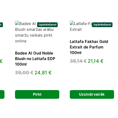
!
Izpārdošana!
Izpārdošana!
Lattafa Fakhar Gold
Extrait de Parfum
100ml
Badee Al Oud Noble
Blush no Lattafa EDP
Original
Curre
l
Current
36,14
€
21,14
€
€
100ml
price
price
price
Original
Current
39,00
€
24,81
€
was:
is:
is:
price
price
36,14 €.
21,14 
€.
109,83 €.
was:
is:
39,00 €.
24,81 €.
Pirkt
Uzzināt vairāk