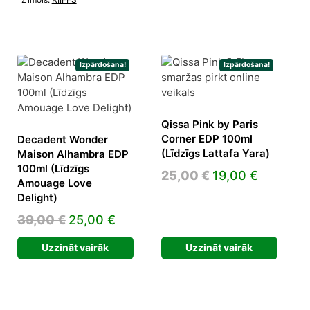
Izpārdošana!
Izpārdošana!
Qissa Pink by Paris
Corner EDP 100ml
Decadent Wonder
(Līdzīgs Lattafa Yara)
Maison Alhambra EDP
nt
100ml (Līdzīgs
Original
Current
25,00
€
19,00
€
Amouage Love
price
price
Delight)
was:
is:
€.
Original
Current
39,00
€
25,00
€
25,00 €.
19,00 €.
price
price
Uzzināt vairāk
Uzzināt vairāk
was:
is:
39,00 €.
25,00 €.