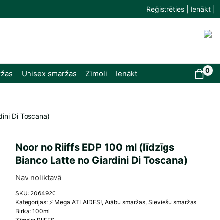
Reģistrēties | Ienākt |
0
ržas
Unisex smaržas
Zīmoli
Ienākt
dini Di Toscana)
Noor no Riiffs EDP 100 ml (līdzīgs
Bianco Latte no Giardini Di Toscana)
Nav noliktavā
SKU:
2064920
Kategorijas:
⚡️ Mega ATLAIDES!
,
Arābu smaržas
,
Sieviešu smaržas
Birka:
100ml
Zīmols:
RIIFFS