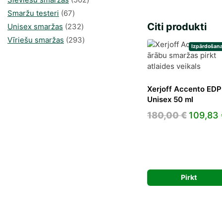
67
produkts
Smaržu testeri
67
Citi produkti
produkts
232
Unisex smaržas
232
produkts
293
Vīriešu smaržas
293
Izpārdošana
produkts
Xerjoff Accento EDP
Unisex 50 ml
Origina
180,00
€
109,83
price
was:
180,00 
Pirkt