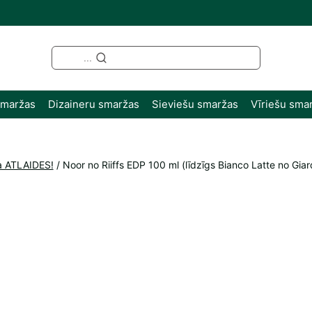
...
smaržas
Dizaineru smaržas
Sieviešu smaržas
Vīriešu sma
a ATLAIDES!
/
Noor no Riiffs EDP 100 ml (līdzīgs Bianco Latte no Giar