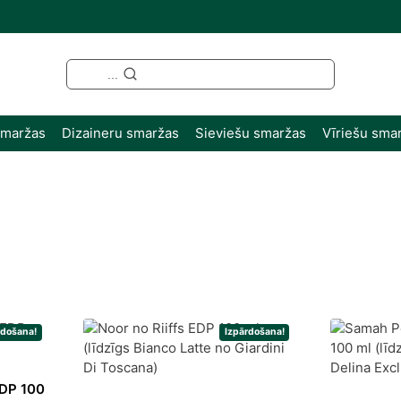
...
smaržas
Dizaineru smaržas
Sieviešu smaržas
Vīriešu sma
ted
st
rdošana!
Izpārdošana!
EDP 100