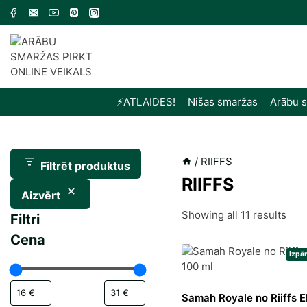
Skip
to
content
⚡️ATLAIDES!
Nišas smaržas
Arābu 
/
RIIFFS
Filtrēt produktus
RIIFFS
Aizvērt
Sor
Showing all 11 results
Filtri
by
Cena
late
Izpā
Samah Royale no Riiffs 