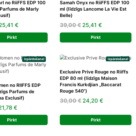
l no RiiFFS EDP 100
Samah Onyx no RiiFFS EDP 100
s Parfums de Marly
ml (līdzīgs Lancome La Vie Est
usif)
Belle)
Original
Current
Original
Current
25,41
€
39,00
€
25,41
€
price
price
price
price
Pirkt
Pirkt
was:
is:
was:
is:
35,00 €.
25,41 €.
39,00 €.
25,41 €.
Izpārdošana!
Izpārdošana!
Exclusive Prive Rouge no Riiffs
EDP 80 ml (līdzīgs Maison
Francis Kurkdjian „Baccarat
men no RIIFFS EDP
Rouge 540“)
dzīgs Parfums de
na Exclusif)
Original
Current
30,00
€
24,20
€
Original
Current
21,78
€
price
price
price
price
was:
is:
Pirkt
Pirkt
was:
is:
30,00 €.
24,20 €.
39,00 €.
21,78 €.