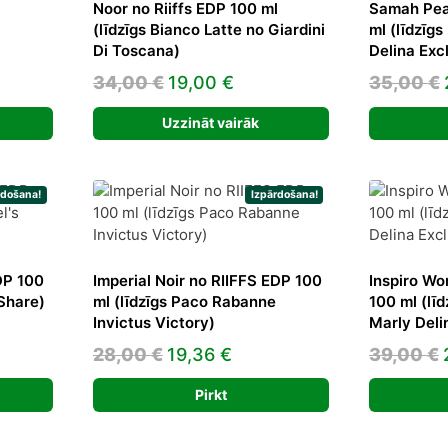
Noor no Riiffs EDP 100 ml
Samah Pear
(līdzīgs Bianco Latte no Giardini
ml (līdzīg
ent
Di Toscana)
Delina Excl
Original
Current
34,00
€
19,00
€
35,00
€
price
price
 €.
Uzzināt vairāk
was:
is:
34,00 €.
19,00 €.
rdošana!
Izpārdošana!
DP 100
Imperial Noir no RIIFFS EDP 100
Inspiro Wo
 Share)
ml (līdzīgs Paco Rabanne
100 ml (lī
Invictus Victory)
Marly Deli
ent
Original
Current
28,00
€
19,36
€
39,00
€
price
price
Pirkt
was:
is:
 €.
28,00 €.
19,36 €.