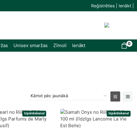
Reģistrēties | Ienākt |
0
ržas
Unisex smaržas
Zīmoli
Ienākt
Izpārdošana!
Izpārdošana!