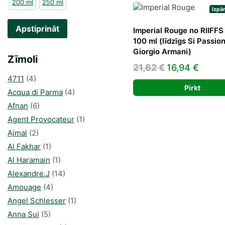
200 ml
250 ml
Izpā
Apstiprināt
Imperial Rouge no RIIFF
100 ml (līdzīgs Si Passio
Giorgio Armani)
Zīmoli
Original
Curre
21,62
€
16,94
€
4711
(4)
price
price
Pirkt
Acqua di Parma
(4)
was:
is:
Afnan
(6)
21,62 €.
16,94 
Agent Provocateur
(1)
Ajmal
(2)
Al Fakhar
(1)
Al Haramain
(1)
Alexandre.J
(14)
Amouage
(4)
Angel Schlesser
(1)
Anna Sui
(5)