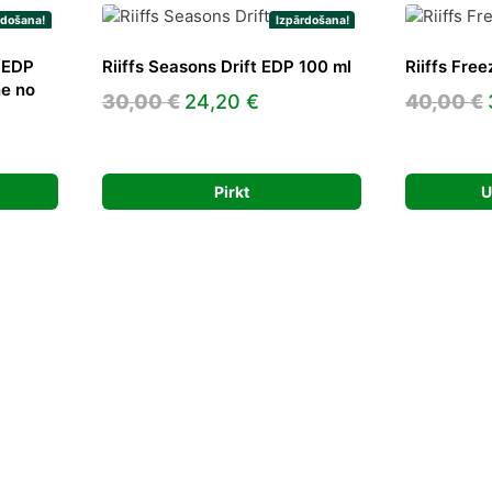
rdošana!
Izpārdošana!
S EDP
Riiffs Seasons Drift EDP 100 ml
Riiffs Fre
ne no
Original
Current
30,00
€
24,20
€
40,00
€
price
price
nt
was:
is:
30,00 €.
24,20 €.
Pirkt
U
€.