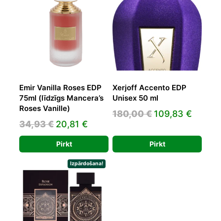
Emir Vanilla Roses EDP
Xerjoff Accento EDP
75ml (līdzīgs Mancera’s
Unisex 50 ml
Roses Vanille)
Original
Curren
180,00
€
109,83
€
Original
Current
34,93
€
20,81
€
price
price
price
price
was:
is:
Pirkt
Pirkt
was:
is:
180,00 €.
109,83
34,93 €.
20,81 €.
Izpārdošana!