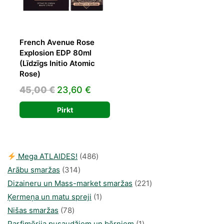
French Avenue Rose
Explosion EDP 80ml
(Līdzīgs Initio Atomic
Rose)
Original
Current
45,00
€
23,60
€
price
price
Pirkt
was:
is:
45,00 €.
23,60 €.
486
Mega ATLAIDES!
486
314
produkts
Arābu smaržas
314
produkti
221
Dizaineru un Mass-market smaržas
221
1
produkts
Ķermeņa un matu spreji
1
78
produkti
Nišas smaržas
78
produkts
1
Parfimērija pusaudžiem un bērniem
1