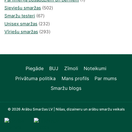
502
produkti
Sieviešu smaržas
502
67
produkts
Smaržu testeri
67
produkts
232
Unisex smaržas
232
produkts
293
Vīriešu smaržas
293
produkts
Piegāde
BUJ
Zīmoli
Noteikumi
Privātuma politika
Mans profils
Par mums
Smaržu blogs
© 2026 Arābu Smaržas LV | Nišas, dizaineru un arābu smaržu veikals