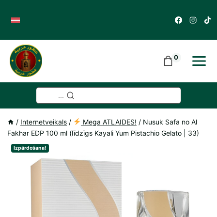
Skip
to
content
0
...
/
Internetveikals
/
Mega ATLAIDES!
/
Nusuk Safa no Al
Fakhar EDP 100 ml (līdzīgs Kayali Yum Pistachio Gelato | 33)
Izpārdošana!