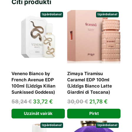
Citi produkti
Izpārdošana!
Izpārdošana!
Veneno Bianco by
Zimaya Tiramisu
French Avenue EDP
Caramel EDP 100ml
100ml (Līdzīgs Kilian
(Līdzīgs Bianco Latte
Sunkissed Goddess)
Giardini di Toscana)
Original
Current
Original
Current
58,24
€
33,72
€
30,00
€
21,78
€
price
price
price
price
Uzzināt vairāk
Pirkt
was:
is:
was:
is:
58,24 €.
33,72 €.
30,00 €.
21,78 €.
Izpārdošana!
Izpārdošana!