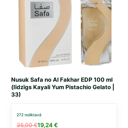
Nusuk Safa no Al Fakhar EDP 100 ml
(līdzīgs Kayali Yum Pistachio Gelato |
33)
272 noliktavā
35,00
€
19,24
€