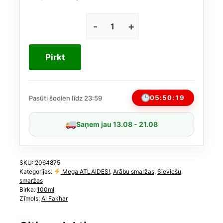
Original
Current
price
price
was:
is:
Nusuk
Safa
35,00 €.
19,24 €.
no
Pirkt
Al
Fakhar
EDP
100
05:50:19
Pasūti šodien līdz 23:59
ml
(līdzīgs
Saņem jau 13.08 - 21.08
Kayali
Yum
Pistachio
Gelato
SKU:
2064875
Kategorijas:
Mega ATLAIDES!
,
Arābu smaržas
,
Sieviešu
|
smaržas
33)
Birka:
100ml
daudzums
Zīmols:
Al Fakhar