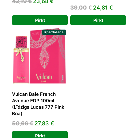
Original
Current
42,19
€
23,68
€
Original
Current
39,00
€
24,81
€
price
price
price
price
was:
is:
Pirkt
Pirkt
was:
is:
42,19 €.
23,68 €.
39,00 €.
24,81 €.
Izpārdošana!
Vulcan Baie French
Avenue EDP 100ml
(Līdzīgs Lucas 777 Pink
Boa)
Original
Current
50,66
€
27,83
€
price
price
Pirkt