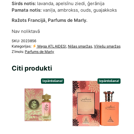
Sirds notis:
lavanda, apelsīnu ziedi, ģerānija
Pamata notis:
vaniļa, ambrokss, ouds, guajakkoks
Ražots Francijā, Parfums de Marly.
Nav noliktavā
SKU:
2023856
Kategorijas:
Mega ATLAIDES!
,
Nišas smaržas
,
Vīriešu smaržas
Zīmols:
Parfums de Marly
Citi produkti
Izpārdošana!
Izpārdošana!