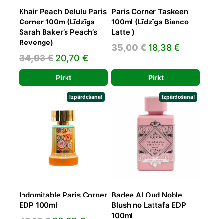
Khair Peach Delulu Paris
Paris Corner Taskeen
Corner 100m (Līdzīgs
100ml (Līdzīgs Bianco
Sarah Baker’s Peach’s
Latte )
Revenge)
Original
Current
35,00
€
18,38
€
Original
Current
34,93
€
20,70
€
price
price
price
price
was:
is:
Pirkt
Pirkt
was:
is:
35,00 €.
18,38 €.
34,93 €.
20,70 €.
Izpārdošana!
Izpārdošana!
Indomitable Paris Corner
Badee Al Oud Noble
EDP 100ml
Blush no Lattafa EDP
100ml