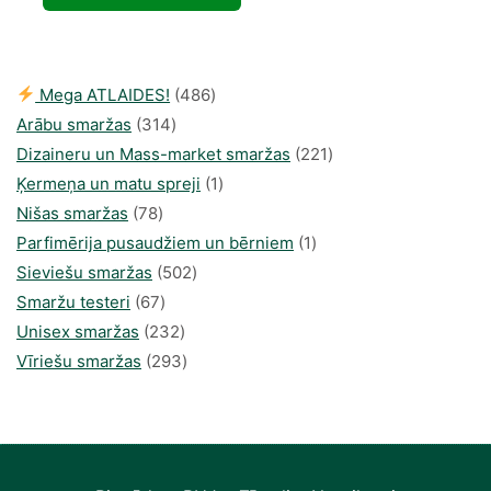
was:
is:
50,66 €.
27,83 €.
486
Mega ATLAIDES!
486
314
produkts
Arābu smaržas
314
produkti
221
Dizaineru un Mass-market smaržas
221
1
produkts
Ķermeņa un matu spreji
1
78
produkti
Nišas smaržas
78
produkts
1
Parfimērija pusaudžiem un bērniem
1
502
produkti
Sieviešu smaržas
502
67
produkts
Smaržu testeri
67
produkts
232
Unisex smaržas
232
produkts
293
Vīriešu smaržas
293
produkts