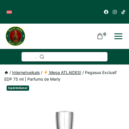
Skip
to
content
0
...
/
Internetveikals
/
Mega ATLAIDES!
/
Pegasus Exclusif
EDP 75 ml | Parfums de Marly
Izpārdošana!