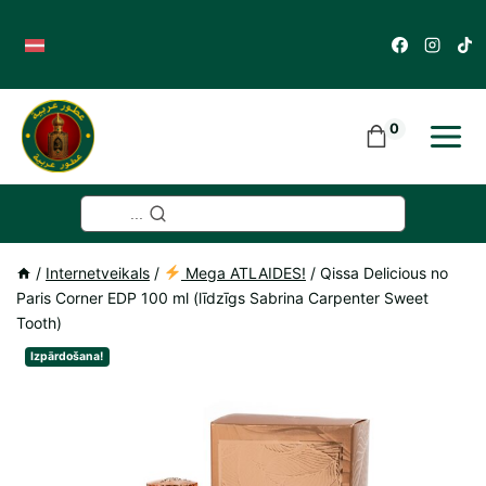
Skip
to
content
0
...
/
Internetveikals
/
Mega ATLAIDES!
/
Qissa Delicious no
Paris Corner EDP 100 ml (līdzīgs Sabrina Carpenter Sweet
Tooth)
Izpārdošana!