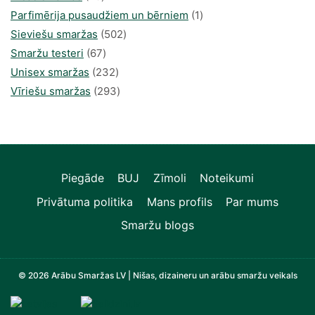
produkts
1
Parfimērija pusaudžiem un bērniem
1
502
produkti
Sieviešu smaržas
502
67
produkts
Smaržu testeri
67
produkts
232
Unisex smaržas
232
produkts
293
Vīriešu smaržas
293
produkts
Piegāde
BUJ
Zīmoli
Noteikumi
Privātuma politika
Mans profils
Par mums
Smaržu blogs
© 2026 Arābu Smaržas LV | Nišas, dizaineru un arābu smaržu veikals