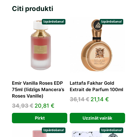
Citi produkti
Izpārdošana!
Izpārdošana!
Emir Vanilla Roses EDP
Lattafa Fakhar Gold
75ml (līdzīgs Mancera’s
Extrait de Parfum 100ml
Roses Vanille)
Original
Current
36,14
€
21,14
€
Original
Current
34,93
€
20,81
€
price
price
price
price
was:
is:
Pirkt
Uzzināt vairāk
was:
is:
36,14 €.
21,14 €.
34,93 €.
20,81 €.
Izpārdošana!
Izpārdošana!