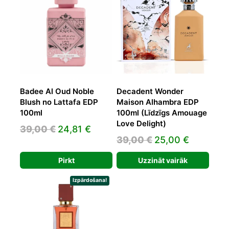
Badee Al Oud Noble
Decadent Wonder
Blush no Lattafa EDP
Maison Alhambra EDP
100ml
100ml (Līdzīgs Amouage
Love Delight)
Original
Current
39,00
€
24,81
€
Original
Current
39,00
€
25,00
€
price
price
price
price
was:
is:
Pirkt
Uzzināt vairāk
was:
is:
39,00 €.
24,81 €.
39,00 €.
25,00 €.
Izpārdošana!