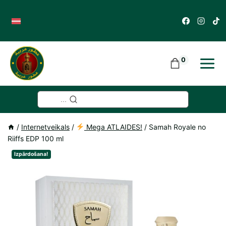
Skip
to
content
0
...
/
Internetveikals
/
Mega ATLAIDES!
/
Samah Royale no
Riiffs EDP 100 ml
Izpārdošana!