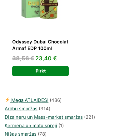
Odyssey Dubai Chocolat
Armaf EDP 100ml
Original
Current
38,56
€
23,40
€
price
price
Pirkt
was:
is:
38,56 €.
23,40 €.
486
Mega ATLAIDES!
486
314
produkts
Arābu smaržas
314
produkti
221
Dizaineru un Mass-market smaržas
221
1
produkts
Ķermeņa un matu spreji
1
78
produkti
Nišas smaržas
78