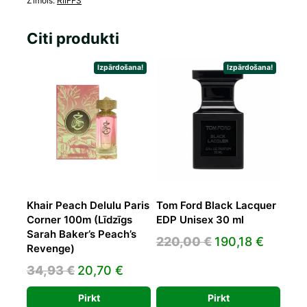
Zīmols:
RIIFFS
Citi produkti
Izpārdošana!
Izpārdošana!
Khair Peach Delulu Paris
Tom Ford Black Lacquer
Corner 100m (Līdzīgs
EDP Unisex 30 ml
Sarah Baker’s Peach’s
Original
Curren
220,00
€
190,18
€
Revenge)
price
price
Original
Current
34,93
€
20,70
€
was:
is:
price
price
220,00 €.
190,18 
Pirkt
Pirkt
was:
is: