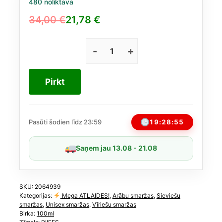
480 noliktavā
34,00
€
21,78
€
Original
Current
price
price
was:
is:
Samah
Royale
34,00 €.
21,78 €.
no
Pirkt
Riiffs
EDP
100
ml
19:28:55
Pasūti šodien līdz 23:59
daudzums
Saņem jau 13.08 - 21.08
SKU:
2064939
Kategorijas:
Mega ATLAIDES!
,
Arābu smaržas
,
Sieviešu
smaržas
,
Unisex smaržas
,
Vīriešu smaržas
Birka:
100ml