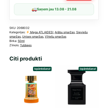
Saņem jau 13.08 - 21.08
SKU:
2068032
Kategorijas:
Mega ATLAIDES!
,
Arābu smaržas
,
Sieviešu
smaržas
,
Unisex smaržas
,
Vīriešu smaržas
Birka:
50ml
Zīmols:
Tubbees
Citi produkti
Izpārdošana!
Izpārdošana!