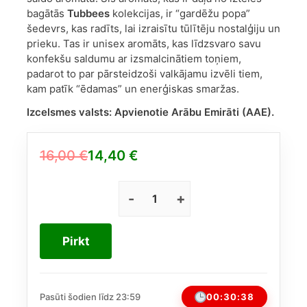
bagātās
Tubbees
kolekcijas, ir “gardēžu popa”
šedevrs, kas radīts, lai izraisītu tūlītēju nostalģiju un
prieku. Tas ir unisex aromāts, kas līdzsvaro savu
konfekšu saldumu ar izsmalcinātiem toņiem,
padarot to par pārsteidzoši valkājamu izvēli tiem,
kam patīk “ēdamas” un enerģiskas smaržas.
Izcelsmes valsts:
Apvienotie Arābu Emirāti (AAE).
16,00
€
14,40
€
Original
Current
price
price
was:
is:
Tubbees
Bubble
16,00 €.
14,40 €.
Gum
Pirkt
EDP
Unisex
50ml
daudzums
00:30:38
Pasūti šodien līdz 23:59