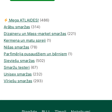
30,00 €.
16,34 €.
486
Mega ATLAIDES!
486
314
produkts
Arābu smaržas
314
produkti
221
Dizaineru un Mass-market smaržas
221
1
produkts
Ķermeņa un matu spreji
1
78
produkti
Nišas smaržas
78
produkts
1
Parfimērija pusaudžiem un bērniem
1
502
produkti
Sieviešu smaržas
502
67
produkts
Smaržu testeri
67
produkts
232
Unisex smaržas
232
produkts
293
Vīriešu smaržas
293
produkts
Piegāde
BUJ
Zīmoli
Noteikumi