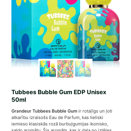
Tubbees Bubble Gum EDP Unisex
50ml
Grandeur Tubbees Bubble Gum
ir rotaļīgs un ļoti
atkarību izraisošs Eau de Parfum, kas lieliski
iemieso klasiskās rozā burbuļgumijas ikonisko,
saldo aromātu. Šis aromāts, kas ir daļa no iztēles