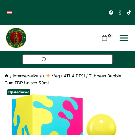
Skip
to
content
0
...
/
Internetveikals
/
Mega ATLAIDES!
/
Tubbees Bubble
Gum EDP Unisex 50ml
Izpārdošana!