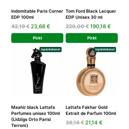
Indomitable Paris Corner
Tom Ford Black Lacquer
EDP 100ml
EDP Unisex 30 ml
Original
Current
Original
Curren
42,19
€
23,68
€
220,00
€
190,18
€
price
price
price
price
Pirkt
Pirkt
was:
is:
was:
is:
42,19 €.
23,68 €.
220,00 €.
190,18 
Izpārdošana!
Izpārdošana!
Maahir black Lattafa
Lattafa Fakhar Gold
Perfumes unisex 100ml
Extrait de Parfum 100ml
(Līdzīgs Orto Parisi
Original
Current
36,14
€
21,14
€
Terroni)