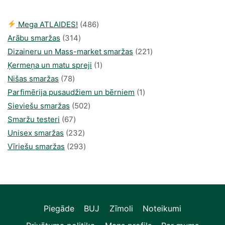
486
Mega ATLAIDES!
486
314
produkts
Arābu smaržas
314
produkti
221
Dizaineru un Mass-market smaržas
221
1
produkts
Ķermeņa un matu spreji
1
78
produkti
Nišas smaržas
78
produkts
1
Parfimērija pusaudžiem un bērniem
1
502
produkti
Sieviešu smaržas
502
67
produkts
Smaržu testeri
67
produkts
232
Unisex smaržas
232
produkts
293
Vīriešu smaržas
293
produkts
Piegāde
BUJ
Zīmoli
Noteikumi