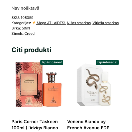
Nav noliktavā
SKU:
108059
Kategorijas:
Mega ATLAIDES!
,
Nišas smaržas
,
Vīriešu smaržas
Birka:
50ml
Zīmols:
Creed
Citi produkti
Izpārdošana!
Izpārdošana!
Paris Corner Taskeen
Veneno Bianco by
100ml (Līdzīgs Bianco
French Avenue EDP