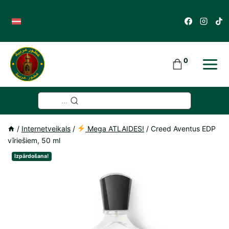
Skip
to
content
0
...
/
Internetveikals
/
Mega ATLAIDES!
/
Creed Aventus EDP
vīriešiem, 50 ml
Izpārdošana!