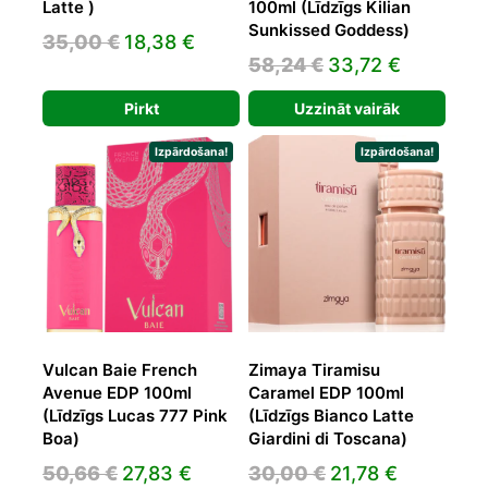
Latte )
100ml (Līdzīgs Kilian
Sunkissed Goddess)
Original
Current
35,00
€
18,38
€
Original
Current
58,24
€
33,72
€
price
price
price
price
was:
is:
Pirkt
Uzzināt vairāk
was:
is:
35,00 €.
18,38 €.
58,24 €.
33,72 €.
Izpārdošana!
Izpārdošana!
Vulcan Baie French
Zimaya Tiramisu
Avenue EDP 100ml
Caramel EDP 100ml
(Līdzīgs Lucas 777 Pink
(Līdzīgs Bianco Latte
Boa)
Giardini di Toscana)
Original
Current
Original
Current
50,66
€
27,83
€
30,00
€
21,78
€