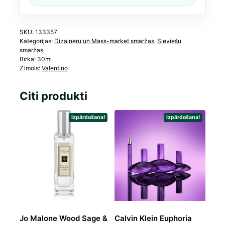
SKU:
133357
Kategorijas:
Dizaineru un Mass-market smaržas
,
Sieviešu
smaržas
Birka:
30ml
Zīmols:
Valentino
Citi produkti
Izpārdošana!
Izpārdošana!
Jo Malone Wood Sage &
Calvin Klein Euphoria