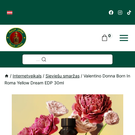
Skip
to
content
0
...
/
Internetveikals
/
Sieviešu smaržas
/
Valentino Donna Born In
Roma Yellow Dream EDP 30ml