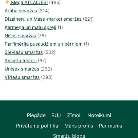
486
Mega ATLAIDES!
486
314
produkts
Arābu smaržas
314
produkti
221
Dizaineru un Mass-market smaržas
221
1
produkts
Ķermeņa un matu spreji
1
78
produkti
Nišas smaržas
78
produkts
1
Parfimērija pusaudžiem un bērniem
1
502
produkti
Sieviešu smaržas
502
67
produkts
Smaržu testeri
67
produkts
232
Unisex smaržas
232
produkts
293
Vīriešu smaržas
293
produkts
Piegāde
BUJ
Zīmoli
Noteikumi
Privātuma politika
Mans profils
Par mums
Smaržu blogs