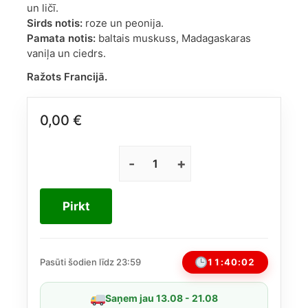
un ličī.
Sirds notis:
roze un peonija.
Pamata notis:
baltais muskuss, Madagaskaras
vaniļa un ciedrs.
Ražots Francijā.
0,00
€
Valentino
Donna
Born
Pirkt
In
Roma
Yellow
Dream
11:40:02
Pasūti šodien līdz 23:59
EDP
30ml
Saņem jau 13.08 - 21.08
daudzums