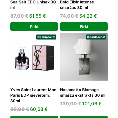
Sea Salt EDC Unisex 30
Bold Elixir Intense
ml
smaržas 30 ml
Original
Current
Original
Current
87,00
€
61,55
€
74,00
€
54,22
€
price
price
price
price
Pirkt
Pirkt
was:
is:
was:
is:
87,00 €.
61,55 €.
74,00 €.
54,22 €.
Izpārdošana!
Izpārdošana!
Yves Saint Laurent Mon
Nasomatto Blamage
Paris EDP sievietēm,
smaržu ekstrakts 30 ml
30ml
Original
Curren
130,00
€
101,06
€
Original
Current
85,00
€
60,68
€
price
price
price
price
was:
is: