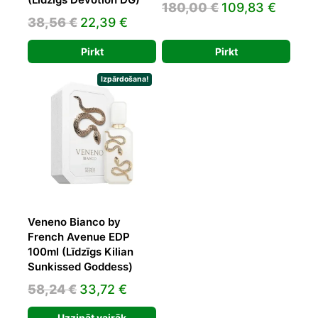
Original
Curren
180,00
€
109,83
€
Original
Current
38,56
€
22,39
€
price
price
price
price
was:
is:
Pirkt
Pirkt
was:
is:
180,00 €.
109,83
38,56 €.
22,39 €.
Izpārdošana!
Veneno Bianco by
French Avenue EDP
100ml (Līdzīgs Kilian
Sunkissed Goddess)
Original
Current
58,24
€
33,72
€
price
price
Uzzināt vairāk