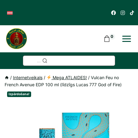
Skip
to
content
0
...
/
Internetveikals
/
Mega ATLAIDES!
/
Vulcan Feu no
French Avenue EDP 100 ml (līdzīgs Lucas 777 God of Fire)
Izpārdošana!