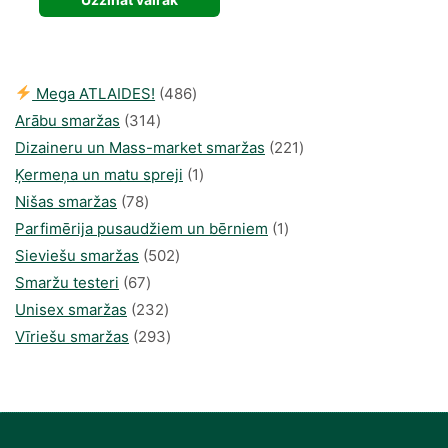
was:
is:
58,24 €.
33,72 €.
486
Mega ATLAIDES!
486
314
produkts
Arābu smaržas
314
produkti
221
Dizaineru un Mass-market smaržas
221
1
produkts
Ķermeņa un matu spreji
1
78
produkti
Nišas smaržas
78
produkts
1
Parfimērija pusaudžiem un bērniem
1
502
produkti
Sieviešu smaržas
502
67
produkts
Smaržu testeri
67
produkts
232
Unisex smaržas
232
produkts
293
Vīriešu smaržas
293
produkts