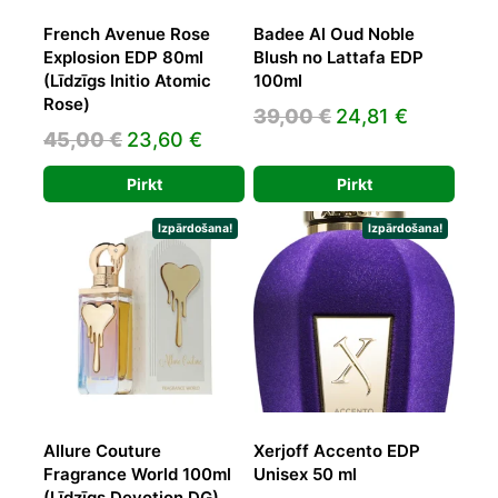
French Avenue Rose
Badee Al Oud Noble
Explosion EDP 80ml
Blush no Lattafa EDP
(Līdzīgs Initio Atomic
100ml
Rose)
Original
Current
39,00
€
24,81
€
Original
Current
45,00
€
23,60
€
price
price
price
price
was:
is:
Pirkt
Pirkt
was:
is:
39,00 €.
24,81 €.
45,00 €.
23,60 €.
Izpārdošana!
Izpārdošana!
Allure Couture
Xerjoff Accento EDP
Fragrance World 100ml
Unisex 50 ml
(Līdzīgs Devotion DG)