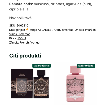
Pamata notis:
muskuss, dzintars, agarvuds (oud),
cipriola eļļa
Nav noliktavā
SKU:
2062210
Kategorijas:
Mega ATLAIDES!
,
Arābu smaržas
,
Unisex smaržas
,
Vīriešu smaržas
Birka:
100ml
Zīmols:
French Avenue
Citi produkti
Izpārdošana!
Izpārdošana!