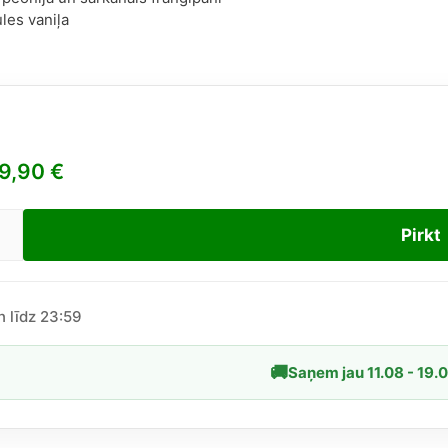
les vaniļa
9,90
€
Pirkt
lina
era
ba
n līdz 23:59
🚚
Saņem jau 11.08 - 19.
dzums