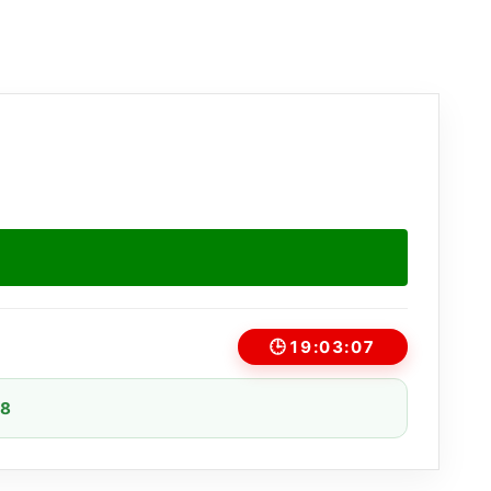
🕒
19:03:07
08