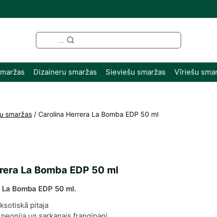
...
smaržas
Dizaineru smaržas
Sieviešu smaržas
Vīriešu sma
šu smaržas
/
Carolina Herrera La Bomba EDP 50 ml
rrera La Bomba EDP 50 ml
a La Bomba EDP 50 ml.
ksotiskā pitaja
u peonija un sarkanais frangipani