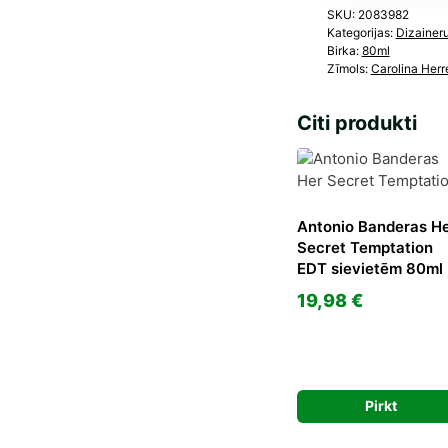
SKU:
2083982
Kategorijas:
Dizainer
Birka:
80ml
Zīmols:
Carolina Herr
Citi produkti
Antonio Banderas H
Secret Temptation
EDT sievietēm 80ml
19,98
€
Pirkt