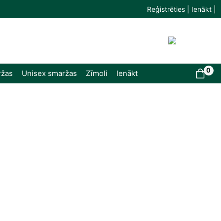
Reģistrēties | Ienākt |
0
ržas
Unisex smaržas
Zīmoli
Ienākt