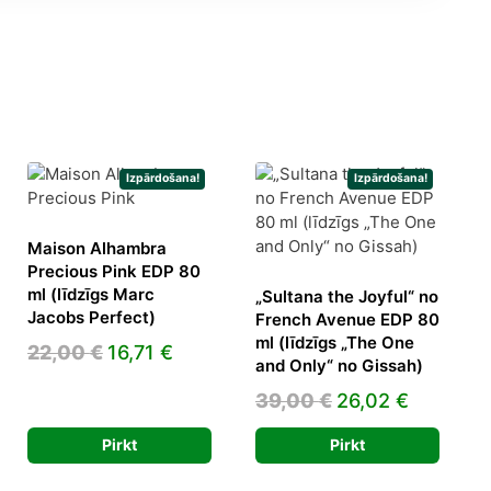
Izpārdošana!
Izpārdošana!
Maison Alhambra
Precious Pink EDP 80
ml (līdzīgs Marc
„Sultana the Joyful“ no
rent
Jacobs Perfect)
French Avenue EDP 80
ce
ml (līdzīgs „The One
Original
Current
22,00
€
16,71
€
and Only“ no Gissah)
price
price
63 €.
Original
Current
39,00
€
26,02
€
was:
is:
price
price
22,00 €.
16,71 €.
Pirkt
Pirkt
was:
is:
39,00 €.
26,02 €.