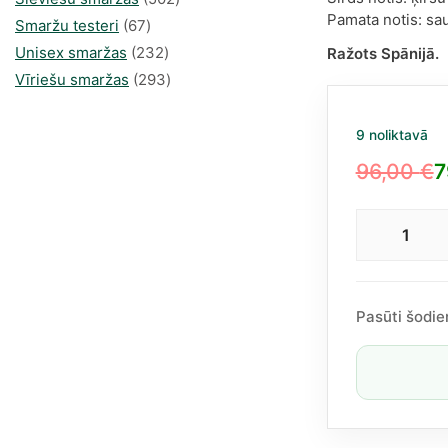
Pamata notis: sau
67
produkts
Smaržu testeri
67
produkts
232
Unisex smaržas
232
Ražots Spānijā.
produkts
293
Vīriešu smaržas
293
produkts
9 noliktavā
96,00
€
7
Original
Current
price
price
Caro
was:
is:
Herr
96,00 €.
79,90 €.
La
Bom
Pasūti šodie
EDP
50
ml
dau