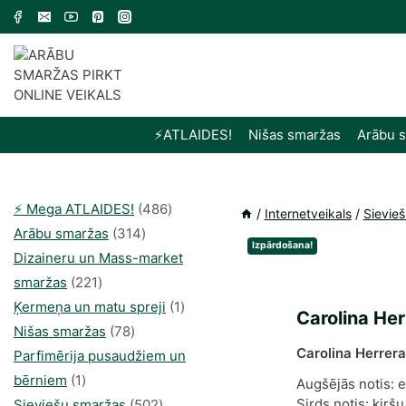
Skip
to
content
⚡️ATLAIDES!
Nišas smaržas
Arābu 
486
⚡️ Mega ATLAIDES!
486
/
Internetveikals
/
Sievie
314
produkts
Arābu smaržas
314
Izpārdošana!
produkti
Dizaineru un Mass-market
221
smaržas
221
produkts
1
Ķermeņa un matu spreji
1
Carolina He
78
produkti
Nišas smaržas
78
Carolina Herrer
produkts
Parfimērija pusaudžiem un
1
bērniem
1
Augšējās notis: e
produkti
502
Sirds notis: ķirš
Sieviešu smaržas
502