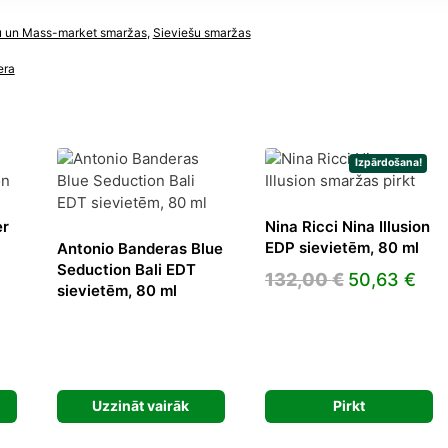
u un Mass-market smaržas
,
Sieviešu smaržas
era
Izpārdošana!
er
Nina Ricci Nina Illusion
EDP sievietēm, 80 ml
Antonio Banderas Blue
Seduction Bali EDT
Original
Cur
132,00
€
50,63
€
sievietēm, 80 ml
price
pri
was:
is:
132,00 €.
50,
Uzzināt vairāk
Pirkt