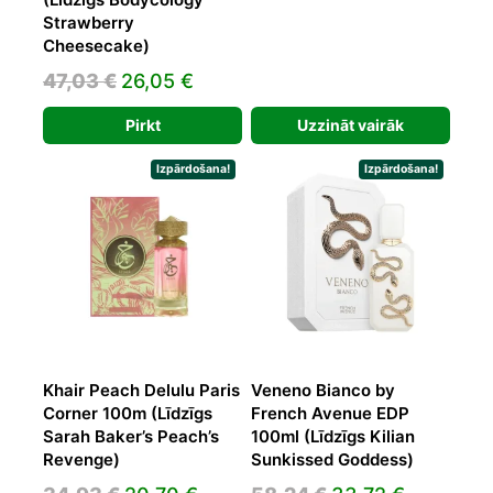
price
price
Strawberry
Cheesecake)
was:
is:
36,14 €.
21,14 €.
Original
Current
47,03
€
26,05
€
price
price
Pirkt
Uzzināt vairāk
was:
is:
47,03 €.
26,05 €.
Izpārdošana!
Izpārdošana!
Khair Peach Delulu Paris
Veneno Bianco by
Corner 100m (Līdzīgs
French Avenue EDP
Sarah Baker’s Peach’s
100ml (Līdzīgs Kilian
Revenge)
Sunkissed Goddess)