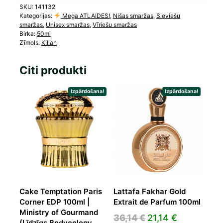
SKU:
141132
Kategorijas:
Mega ATLAIDES!
,
Nišas smaržas
,
Sieviešu
smaržas
,
Unisex smaržas
,
Vīriešu smaržas
Birka:
50ml
Zīmols:
Kilian
Citi produkti
Izpārdošana!
Izpārdošana!
Cake Temptation Paris
Lattafa Fakhar Gold
Corner EDP 100ml |
Extrait de Parfum 100ml
Ministry of Gourmand
Original
Current
36,14
€
21,14
€
(Līdzīgs Bodycology