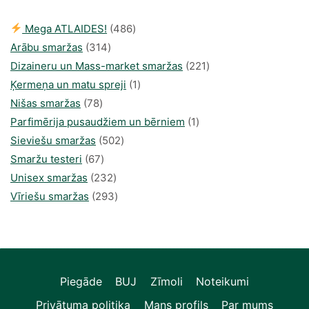
486
Mega ATLAIDES!
486
314
produkts
Arābu smaržas
314
produkti
221
Dizaineru un Mass-market smaržas
221
1
produkts
Ķermeņa un matu spreji
1
78
produkti
Nišas smaržas
78
produkts
1
Parfimērija pusaudžiem un bērniem
1
502
produkti
Sieviešu smaržas
502
67
produkts
Smaržu testeri
67
produkts
232
Unisex smaržas
232
produkts
293
Vīriešu smaržas
293
produkts
Piegāde
BUJ
Zīmoli
Noteikumi
Privātuma politika
Mans profils
Par mums