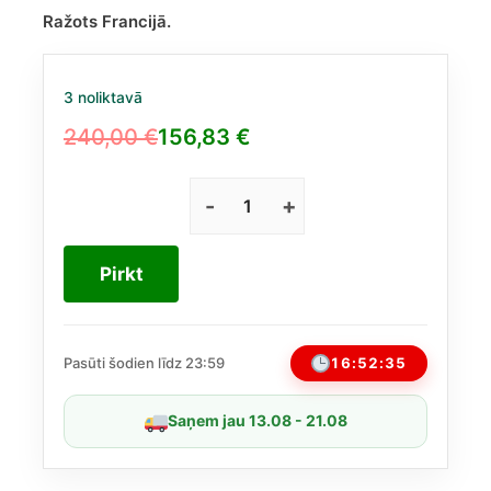
Ražots Francijā.
3 noliktavā
240,00
€
156,83
€
Original
Current
price
price
was:
is:
Kilian
Roses
240,00 €.
156,83 €.
on
Pirkt
Ice
EDP
Unisex
50
16:52:35
Pasūti šodien līdz 23:59
ml
daudzums
Saņem jau 13.08 - 21.08