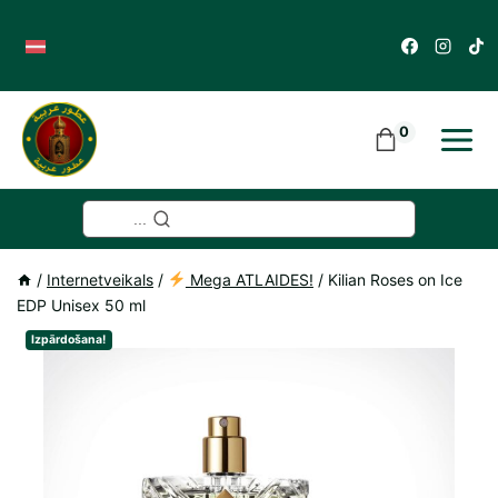
Skip
to
content
0
...
/
Internetveikals
/
Mega ATLAIDES!
/
Kilian Roses on Ice
EDP Unisex 50 ml
Izpārdošana!