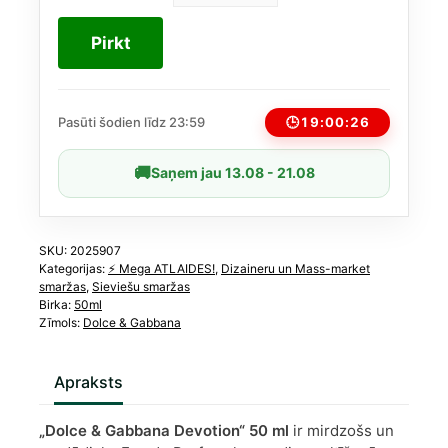
&
115,00 €.
47,18 €.
Gabbana
Pirkt
Devotion
EDP
sievietēm,
50
🕒
19:00:25
Pasūti šodien līdz 23:59
ml
daudzums
🚚
Saņem jau 13.08 - 21.08
SKU:
2025907
Kategorijas:
⚡️ Mega ATLAIDES!
,
Dizaineru un Mass-market
smaržas
,
Sieviešu smaržas
Birka:
50ml
Zīmols:
Dolce & Gabbana
Apraksts
„Dolce & Gabbana Devotion“ 50 ml
ir mirdzošs un