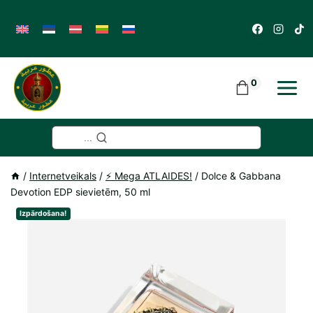
Skip
to
content
0
...
/
Internetveikals
/
⚡️ Mega ATLAIDES!
/
Dolce & Gabbana
Devotion EDP sievietēm, 50 ml
Izpārdošana!