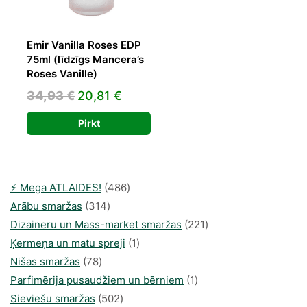
Emir Vanilla Roses EDP
75ml (līdzīgs Mancera’s
Roses Vanille)
Original
Current
34,93
€
20,81
€
price
price
Pirkt
was:
is:
34,93 €.
20,81 €.
486
⚡️ Mega ATLAIDES!
486
314
produkts
Arābu smaržas
314
produkti
221
Dizaineru un Mass-market smaržas
221
1
produkts
Ķermeņa un matu spreji
1
78
produkti
Nišas smaržas
78
produkts
1
Parfimērija pusaudžiem un bērniem
1
502
produkti
Sieviešu smaržas
502