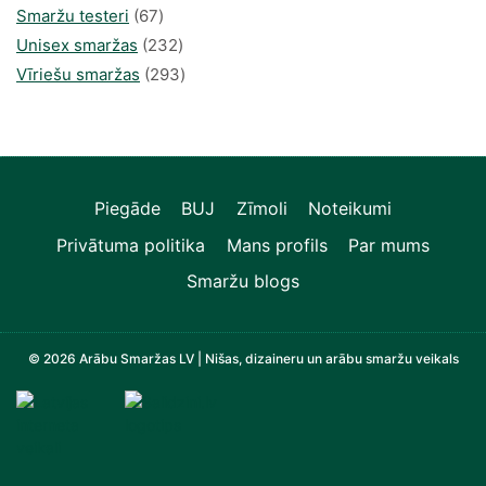
67
produkts
Smaržu testeri
67
produkts
232
Unisex smaržas
232
produkts
293
Vīriešu smaržas
293
produkts
Piegāde
BUJ
Zīmoli
Noteikumi
Privātuma politika
Mans profils
Par mums
Smaržu blogs
© 2026 Arābu Smaržas LV | Nišas, dizaineru un arābu smaržu veikals
Televizori, Operatīvā atmiņa, Sadzīves tehnika, Zi