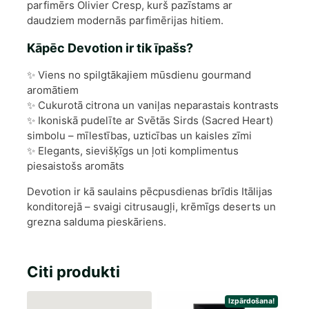
parfimērs Olivier Cresp, kurš pazīstams ar
daudziem modernās parfimērijas hitiem.
Kāpēc Devotion ir tik īpašs?
✨ Viens no spilgtākajiem mūsdienu gourmand
aromātiem
✨ Cukurotā citrona un vaniļas neparastais kontrasts
✨ Ikoniskā pudelīte ar Svētās Sirds (Sacred Heart)
simbolu – mīlestības, uzticības un kaisles zīmi
✨ Elegants, sievišķīgs un ļoti komplimentus
piesaistošs aromāts
Devotion ir kā saulains pēcpusdienas brīdis Itālijas
konditorejā – svaigi citrusaugļi, krēmīgs deserts un
grezna salduma pieskāriens.
Citi produkti
Izpārdošana!