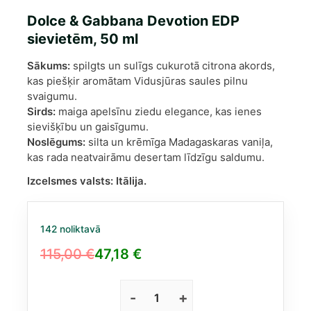
Dolce & Gabbana Devotion EDP
sievietēm, 50 ml
Sākums:
spilgts un sulīgs cukurotā citrona akords,
kas piešķir aromātam Vidusjūras saules pilnu
svaigumu.
Sirds:
maiga apelsīnu ziedu elegance, kas ienes
sievišķību un gaisīgumu.
Noslēgums:
silta un krēmīga Madagaskaras vaniļa,
kas rada neatvairāmu desertam līdzīgu saldumu.
Izcelsmes valsts:
Itālija.
142 noliktavā
115,00
€
47,18
€
Original
Current
price
price
was:
is:
Dolce