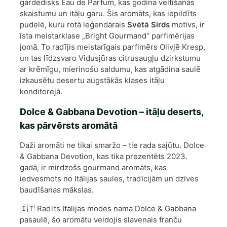
gardēdisks Eau de Parfum, kas godina veltīšanās
skaistumu un itāļu garu. Šis aromāts, kas iepildīts
pudelē, kuru rotā leģendārais
Svētā Sirds
motīvs, ir
īsta meistarklase „Bright Gourmand“ parfimērijas
jomā. To radījis meistarīgais parfimērs Olivjē Kresp,
un tas līdzsvaro Vidusjūras citrusaugļu dzirkstumu
ar krēmīgu, mierinošu saldumu, kas atgādina saulē
izkausētu desertu augstākās klases itāļu
konditorejā.
Dolce & Gabbana Devotion – itāļu deserts,
kas pārvērsts aromātā
Daži aromāti ne tikai smaržo – tie rada sajūtu. Dolce
& Gabbana Devotion, kas tika prezentēts 2023.
gadā, ir mirdzošs gourmand aromāts, kas
iedvesmots no Itālijas saules, tradīcijām un dzīves
baudīšanas mākslas.
🇮🇹 Radīts Itālijas modes nama Dolce & Gabbana
pasaulē, šo aromātu veidojis slavenais franču