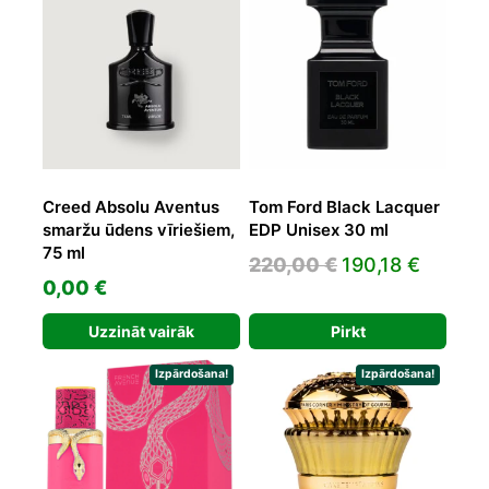
Creed Absolu Aventus
Tom Ford Black Lacquer
smaržu ūdens vīriešiem,
EDP Unisex 30 ml
75 ml
Original
Curren
220,00
€
190,18
€
0,00
€
price
price
was:
is:
Uzzināt vairāk
Pirkt
220,00 €.
190,18 
Izpārdošana!
Izpārdošana!