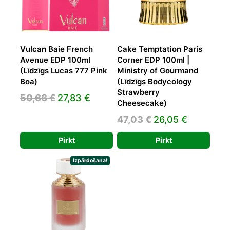
Vulcan Baie French
Cake Temptation Paris
Avenue EDP 100ml
Corner EDP 100ml |
(Līdzīgs Lucas 777 Pink
Ministry of Gourmand
Boa)
(Līdzīgs Bodycology
Strawberry
Original
Current
50,66
€
27,83
€
Cheesecake)
price
price
Original
Current
47,03
€
26,05
€
was:
is:
price
price
50,66 €.
27,83 €.
Pirkt
Pirkt
was:
is:
47,03 €.
26,05 €.
Izpārdošana!