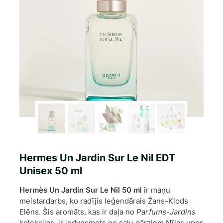
Hermes Un Jardin Sur Le Nil EDT
Unisex 50 ml
Hermès Un Jardin Sur Le Nil 50 ml
ir maņu
meistardarbs, ko radījis leģendārais Žans-Klods
Elēns. Šis aromāts, kas ir daļa no
Parfums-Jardins
kolekcijas, ir iedvesmots no salu dārziem Nīlas upes