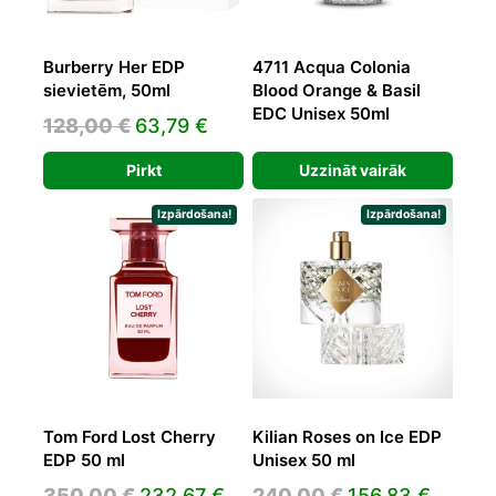
Burberry Her EDP
4711 Acqua Colonia
sievietēm, 50ml
Blood Orange & Basil
EDC Unisex 50ml
Original
Current
128,00
€
63,79
€
price
price
Pirkt
Uzzināt vairāk
was:
is:
128,00 €.
63,79 €.
Izpārdošana!
Izpārdošana!
Tom Ford Lost Cherry
Kilian Roses on Ice EDP
EDP 50 ml
Unisex 50 ml
Original
Current
Original
Curren
350,00
€
232,67
€
240,00
€
156,83
€