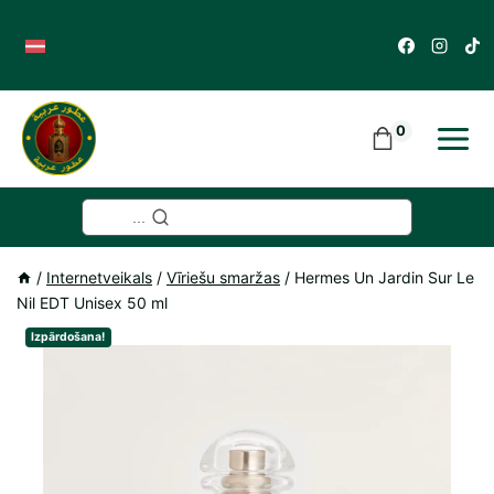
Skip
to
content
0
...
/
Internetveikals
/
Vīriešu smaržas
/
Hermes Un Jardin Sur Le
Nil EDT Unisex 50 ml
Izpārdošana!