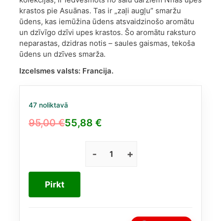
krastos pie Asuānas. Tas ir „zaļi augļu” smaržu
ūdens, kas iemūžina ūdens atsvaidzinošo aromātu
un dzīvīgo dzīvi upes krastos. Šo aromātu raksturo
neparastas, dzidras notis – saules gaismas, tekoša
ūdens un dzīves smarža.
Izcelsmes valsts:
Francija.
47 noliktavā
95,00
€
55,88
€
Original
Current
price
price
was:
is:
Hermes
Un
95,00 €.
55,88 €.
Jardin
Pirkt
Sur
Le
Nil