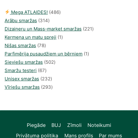
486
Mega ATLAIDES!
486
314
produkts
Arābu smaržas
314
produkti
221
Dizaineru un Mass-market smaržas
221
1
produkts
Ķermeņa un matu spreji
1
78
produkti
Nišas smaržas
78
produkts
1
Parfimērija pusaudžiem un bērniem
1
502
produkti
Sieviešu smaržas
502
67
produkts
Smaržu testeri
67
produkts
232
Unisex smaržas
232
produkts
293
Vīriešu smaržas
293
produkts
Piegāde
BUJ
Zīmoli
Noteikumi
Privātuma politika
Mans profils
Par mums