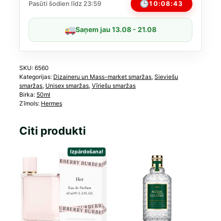
EDT
10:08:42
Pasūti šodien līdz 23:59
Unisex
50
Saņem jau 13.08 - 21.08
ml
daudzums
SKU:
6560
Kategorijas:
Dizaineru un Mass-market smaržas
,
Sieviešu
smaržas
,
Unisex smaržas
,
Vīriešu smaržas
Birka:
50ml
Zīmols:
Hermes
Citi produkti
Izpārdošana!